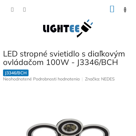
Prejsť
NÁKU
na
obsah
KOŠÍK
LED stropné svietidlo s diaľkovým
ovládačom 100W - J3346/BCH
J3346/BCH
Priemerné
Neohodnotené
Podrobnosti hodnotenia
Značka:
NEDES
hodnotenie
produktu
je
0,0
z
5
hviezdičiek.