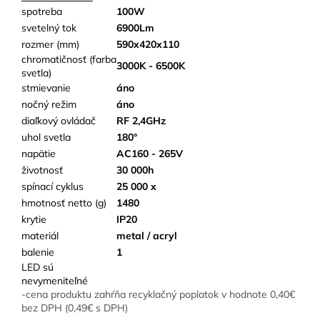
spotreba
100W
svetelný tok
6900Lm
rozmer (mm)
590x420x110
chromatičnosť (farba
3000K - 6500K
svetla)
stmievanie
áno
nočný režim
áno
diaľkový ovládač
RF 2,4GHz
uhol svetla
180°
napätie
AC160 - 265V
životnosť
30 000h
spínací cyklus
25 000 x
hmotnosť netto (g)
1480
krytie
IP20
materiál
metal / acryl
balenie
1
LED sú
nevymeniteľné
-cena produktu zahŕňa recyklačný poplatok v hodnote 0,40€
bez DPH (0,49€ s DPH)