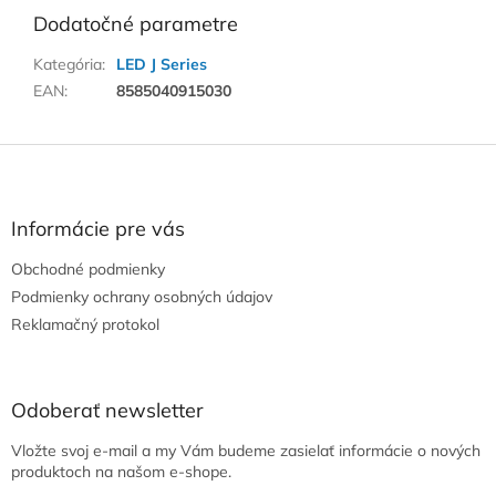
Dodatočné parametre
Kategória
:
LED J Series
EAN
:
8585040915030
Z
á
p
ä
Informácie pre vás
t
Obchodné podmienky
i
e
Podmienky ochrany osobných údajov
Reklamačný protokol
Odoberať newsletter
Vložte svoj e-mail a my Vám budeme zasielať informácie o nových
produktoch na našom e-shope.