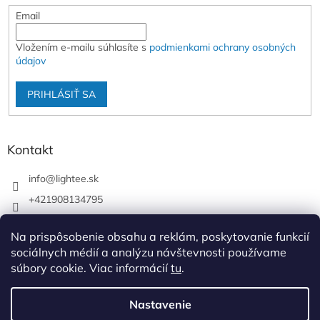
Email
Vložením e-mailu súhlasíte s
podmienkami ochrany osobných
údajov
PRIHLÁSIŤ SA
Kontakt
info
@
lightee.sk
+421908134795
lightee.sk
Na prispôsobenie obsahu a reklám, poskytovanie funkcií
lightee.sk
sociálnych médií a analýzu návštevnosti používame
súbory cookie. Viac informácií
tu
.
Vytvoril Shoptet
Nastavenie