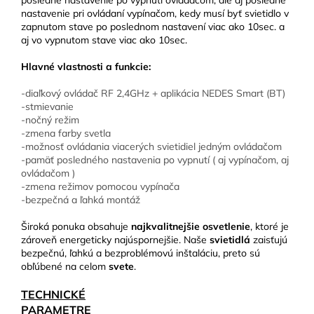
posledné nastavenie po vypnutí ovládačom, ale aj posledné
nastavenie pri ovládaní vypínačom, kedy musí byť svietidlo v
zapnutom stave po poslednom nastavení viac ako 10sec. a
aj vo vypnutom stave viac ako 10sec.
Hlavné vlastnosti a funkcie:
-diaľkový ovládač RF 2,4GHz + aplikácia NEDES Smart (BT)
-stmievanie
-nočný režim
-zmena farby svetla
-možnosť ovládania viacerých svietidiel jedným ovládačom
-pamäť posledného nastavenia po vypnutí ( aj vypínačom, aj
ovládačom )
-zmena režimov pomocou vypínača
-bezpečná a ľahká montáž
Široká ponuka obsahuje
najkvalitnejšie osvetlenie
, ktoré je
zároveň energeticky najúspornejšie. Naše
svietidlá
zaisťujú
bezpečnú, ľahkú a bezproblémovú inštaláciu, preto sú
obľúbené na celom
svete
.
TECHNICKÉ
PARAMETRE