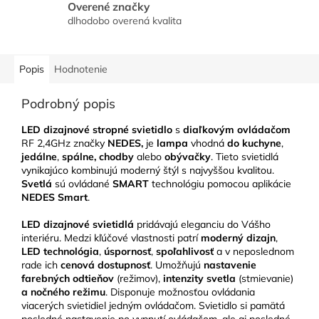
Overené značky
dlhodobo overená kvalita
Popis
Hodnotenie
Podrobný popis
LED dizajnové stropné svietidlo
s
diaľkovým ovládačom
RF 2,4GHz značky
NEDES,
je
lampa
vhodná
do kuchyne
,
jedálne
,
spálne, chodby
alebo
obývačky
. Tieto svietidlá
vynikajúco kombinujú moderný štýl s najvyššou kvalitou.
Svetlá
sú ovládané
SMART
technológiu pomocou aplikácie
NEDES Smart
.
LED
dizajnové svietidlá
pridávajú eleganciu do Vášho
interiéru. Medzi kľúčové vlastnosti patrí
moderný dizajn
,
LED technológia
,
úspornosť
,
spoľahlivosť
a v neposlednom
rade ich
cenová dostupnosť
. Umožňujú
nastavenie
farebných odtieňov
(režimov),
intenzity svetla
(stmievanie)
a nočného režimu
. Disponuje možnosťou ovládania
viacerých svietidiel jedným ovládačom. Svietidlo si pamätá