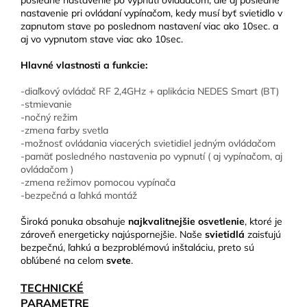
posledné nastavenie po vypnutí ovládačom, ale aj posledné
nastavenie pri ovládaní vypínačom, kedy musí byť svietidlo v
zapnutom stave po poslednom nastavení viac ako 10sec. a
aj vo vypnutom stave viac ako 10sec.
Hlavné vlastnosti a funkcie:
-diaľkový ovládač RF 2,4GHz + aplikácia NEDES Smart (BT)
-stmievanie
-nočný režim
-zmena farby svetla
-možnosť ovládania viacerých svietidiel jedným ovládačom
-pamäť posledného nastavenia po vypnutí ( aj vypínačom, aj
ovládačom )
-zmena režimov pomocou vypínača
-bezpečná a ľahká montáž
Široká ponuka obsahuje
najkvalitnejšie osvetlenie
, ktoré je
zároveň energeticky najúspornejšie. Naše
svietidlá
zaisťujú
bezpečnú, ľahkú a bezproblémovú inštaláciu, preto sú
obľúbené na celom
svete
.
TECHNICKÉ
PARAMETRE