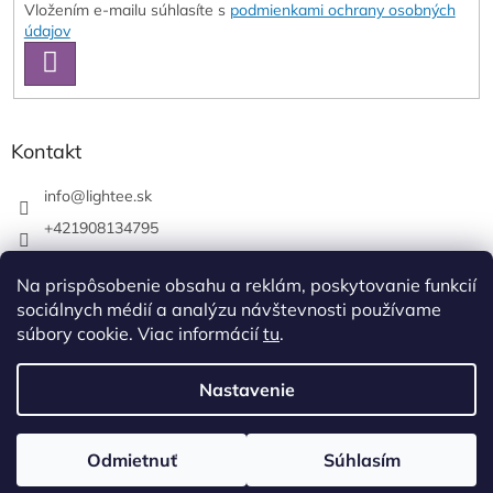
Vložením e-mailu súhlasíte s
podmienkami ochrany osobných
údajov
PRIHLÁSIŤ
SA
Kontakt
info
@
lightee.sk
+421908134795
lightee.sk
Na prispôsobenie obsahu a reklám, poskytovanie funkcií
lightee.sk
sociálnych médií a analýzu návštevnosti používame
súbory cookie. Viac informácií
tu
.
Vytvoril Shoptet
Nastavenie
Copyright 2026
Lightee
. Všetky práva vyhradené.
Upraviť
Odmietnuť
Súhlasím
nastavenie cookies