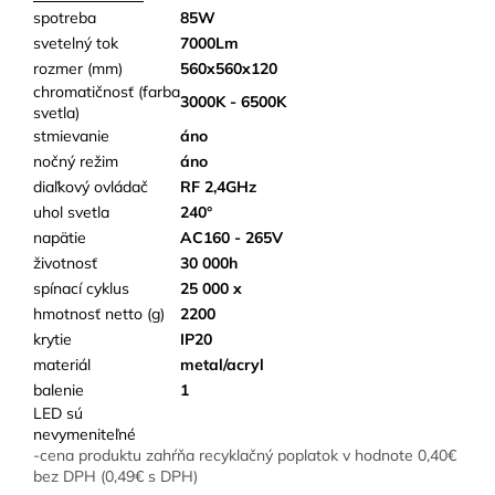
spotreba
85W
svetelný tok
7000Lm
rozmer (mm)
560x560x120
chromatičnosť (farba
3000K - 6500K
svetla)
stmievanie
áno
nočný režim
áno
diaľkový ovládač
RF 2,4GHz
uhol svetla
240°
napätie
AC160 - 265V
životnosť
30 000h
spínací cyklus
25 000 x
hmotnosť netto (g)
2200
krytie
IP20
materiál
metal/acryl
balenie
1
LED sú
nevymeniteľné
-cena produktu zahŕňa recyklačný poplatok v hodnote 0,40€
bez DPH (0,49€ s DPH)