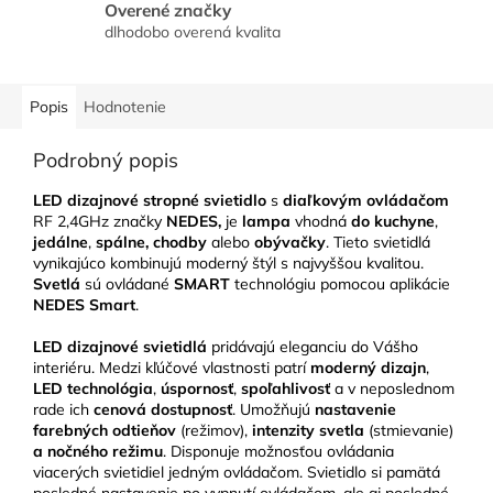
Overené značky
dlhodobo overená kvalita
Popis
Hodnotenie
Podrobný popis
LED dizajnové stropné svietidlo
s
diaľkovým ovládačom
RF 2,4GHz značky
NEDES,
je
lampa
vhodná
do kuchyne
,
jedálne
,
spálne, chodby
alebo
obývačky
. Tieto svietidlá
vynikajúco kombinujú moderný štýl s najvyššou kvalitou.
Svetlá
sú ovládané
SMART
technológiu pomocou aplikácie
NEDES Smart
.
LED
dizajnové svietidlá
pridávajú eleganciu do Vášho
interiéru. Medzi kľúčové vlastnosti patrí
moderný dizajn
,
LED technológia
,
úspornosť
,
spoľahlivosť
a v neposlednom
rade ich
cenová dostupnosť
. Umožňujú
nastavenie
farebných odtieňov
(režimov),
intenzity svetla
(stmievanie)
a nočného režimu
. Disponuje možnosťou ovládania
viacerých svietidiel jedným ovládačom. Svietidlo si pamätá