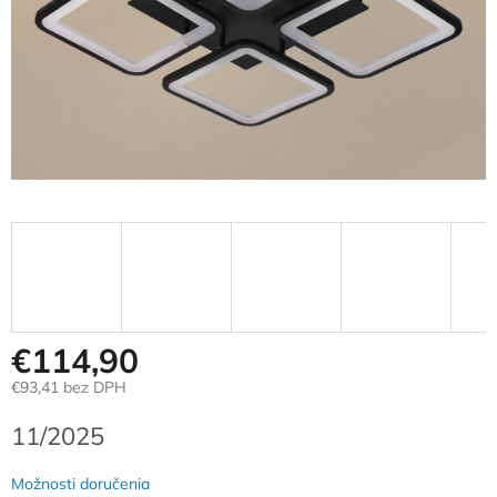
€114,90
€93,41 bez DPH
Jednotková
11/2025
cena:
Možnosti doručenia