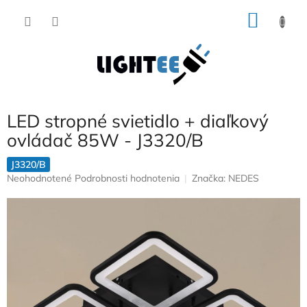
Prejsť
NÁKU
na
obsah
KOŠÍK
LED stropné svietidlo + diaľkový
ovládač 85W - J3320/B
J3320/B
Priemerné
Neohodnotené
Podrobnosti hodnotenia
Značka:
NEDES
hodnotenie
produktu
je
0,0
z
5
hviezdičiek.