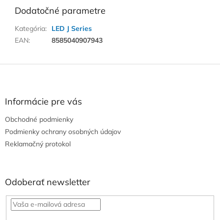
Dodatočné parametre
Kategória
:
LED J Series
EAN
:
8585040907943
Z
á
p
ä
Informácie pre vás
t
Obchodné podmienky
i
e
Podmienky ochrany osobných údajov
Reklamačný protokol
Odoberať newsletter