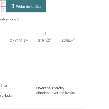
Pridať do košíka
 informácie
OPÝTAŤ SA
STRÁŽIŤ
ZDIEĽAŤ
hého
Overené značky
dlhodobo overená kvalita
a sklade.