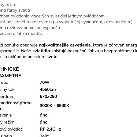
ný režim
na farby svetla
nosť ovládania viacerých svietidiel jedným ovládačom
äť posledného nastavenia po vypnutí ( aj vypínačom, aj ovládačom )
na režimov pomocou vypínača
pečná a ľahká montáž
ká ponuka obsahuje
najkvalitnejšie osvetlenie
, ktoré je zároveň energ
spornejšie. Naše
svietidlá
zaisťujú bezpečnú, ľahkú a bezproblémovú in
o sú obľúbené na celom
svete
.
CHNICKÉ
RAMETRE
reba
70W
elný tok
4550Lm
er (mm)
670x290
matičnosť (farba
3000K - 6500K
a)
evanie
áno
ý režim
áno
kový ovládač
RF 2,4GHz
 svetla
240°