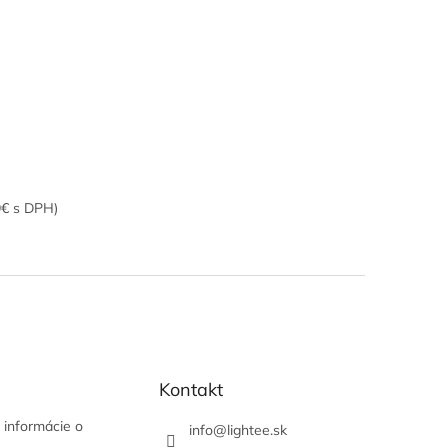
9€ s DPH)
Kontakt
 informácie o
info
@
lightee.sk