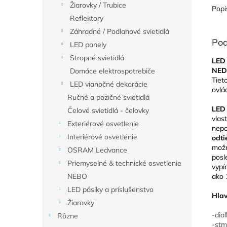
Žiarovky / Trubice
Popi
Reflektory
Záhradné / Podlahové svietidlá
Pod
LED panely
Stropné svietidlá
LED 
NED
Domáce elektrospotrebiče
Tiet
LED vianočné dekorácie
ovl
Ručné a pozičné svietidlá
LED
Čelové svietidlá - čelovky
vlas
Exteriérové osvetlenie
nepo
Interiérové osvetlenie
odt
možn
OSRAM Ledvance
posl
Priemyselné & technické osvetlenie
vypí
ako 
NEBO
LED pásiky a príslušenstvo
Hlav
Žiarovky
-dia
Rôzne
-stm