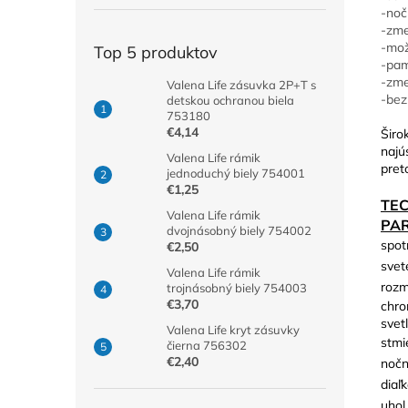
-noč
-zme
-mož
Top 5 produktov
-pam
-zme
Valena Life zásuvka 2P+T s
-bez
detskou ochranou biela
753180
€4,14
Širo
najú
Valena Life rámik
pret
jednoduchý biely 754001
€1,25
TE
Valena Life rámik
PA
dvojnásobný biely 754002
spot
€2,50
svet
Valena Life rámik
rozm
trojnásobný biely 754003
€3,70
chro
svetl
Valena Life kryt zásuvky
stmi
čierna 756302
€2,40
nočn
diaľ
uhol