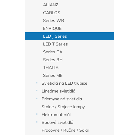
ALIANZ
CARLOS
Series WR
ENRIQUE
LED J Series
LED T Series
Series CA
Series BH
THALIA
Series ME
Svietidlá na LED trubice
Lineárne svietidlá
Priemyselné svietidlá
Stolné / Stojace lampy
Elektromateriál
Bodové svietidlá
Pracovné / Ručné / Solar