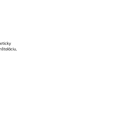
eticky
štaláciu,