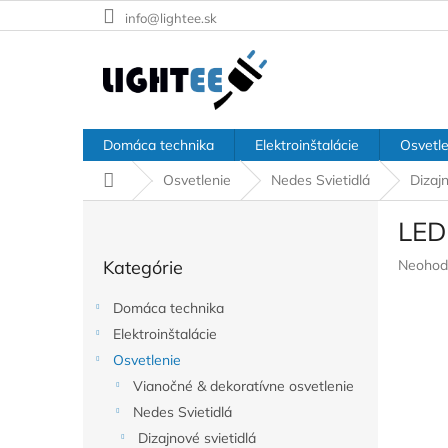
Prejsť
info@lightee.sk
na
obsah
Domáca technika
Elektroinštalácie
Osvetle
Domov
Osvetlenie
Nedes Svietidlá
Dizajn
B
LED
o
Preskočiť
č
Prieme
Kategórie
Neohod
kategórie
n
hodnote
ý
produkt
Domáca technika
p
je
Elektroinštalácie
a
0,0
z
Osvetlenie
n
5
e
Vianočné & dekoratívne osvetlenie
hviezdič
l
Nedes Svietidlá
Dizajnové svietidlá