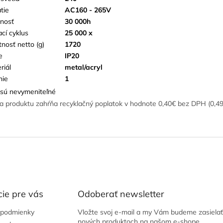
tie
AC160 - 265V
tnosť
30 000h
ací cyklus
25 000 x
nosť netto (g)
1720
e
IP20
riál
metal/acryl
nie
1
sú nevymeniteľné
a produktu zahŕňa recyklačný poplatok v hodnote 0,40€ bez DPH (0,4
ie pre vás
Odoberať newsletter
podmienky
Vložte svoj e-mail a my Vám budeme zasielať
nových produktoch na našom e-shope.