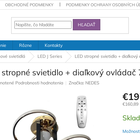
OBCHODNÉ PODMIENKY
PODMIENKY OCHRANY OSOBNÝCH Ú
HĽADAŤ
nie
Rôzne
Kontakty
ové svietidlá
LED J Series
LED stropné svietidlo + diaľkov
 stropné svietidlo + diaľkový ovláda
rné
notené
Podrobnosti hodnotenia
Značka:
NEDES
nie
€19
u
€160,89
Jednotk
Skla
cena:
iek.
Možnosti