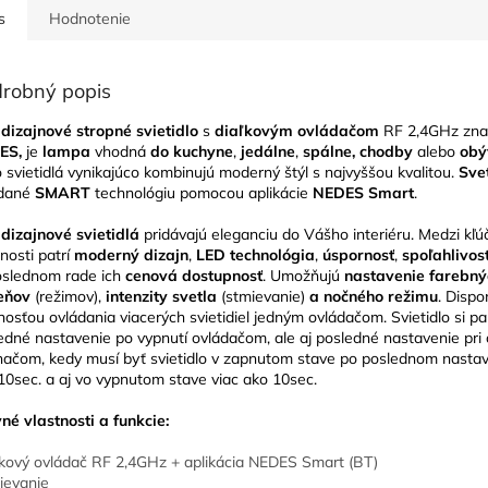
s
Hodnotenie
robný popis
dizajnové stropné svietidlo
s
diaľkovým ovládačom
RF 2,4GHz zna
ES,
je
lampa
vhodná
do kuchyne
,
jedálne
,
spálne, chodby
alebo
obý
o svietidlá vynikajúco kombinujú moderný štýl s najvyššou kvalitou.
Sve
ádané
SMART
technológiu pomocou aplikácie
NEDES Smart
.
dizajnové svietidlá
pridávajú eleganciu do Vášho interiéru. Medzi kľú
tnosti patrí
moderný dizajn
,
LED technológia
,
úspornosť
,
spoľahlivos
slednom rade ich
cenová dostupnosť
. Umožňujú
nastavenie farebný
ieňov
(režimov),
intenzity svetla
(stmievanie)
a nočného režimu
. Dispo
osťou ovládania viacerých svietidiel jedným ovládačom. Svietidlo si p
edné nastavenie po vypnutí ovládačom, ale aj posledné nastavenie pri 
načom, kedy musí byť svietidlo v zapnutom stave po poslednom nastav
10sec. a aj vo vypnutom stave viac ako 10sec.
né vlastnosti a funkcie:
ľkový ovládač RF 2,4GHz + aplikácia NEDES Smart (BT)
ievanie