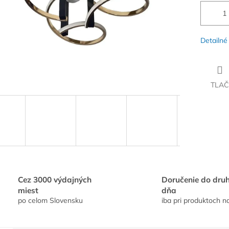
Detailné
TLAČ
Cez 3000 výdajných
Doručenie do dru
miest
dňa
po celom Slovensku
iba pri produktoch n