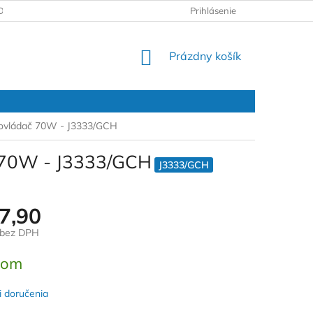
DAJOV
REKLAMAČNÝ PROTOKOL
Prihlásenie
NÁKUPNÝ
Prázdny košík
KOŠÍK
ý ovládač 70W - J3333/GCH
č 70W - J3333/GCH
J3333/GCH
7,90
 bez DPH
ová
dom
 doručenia