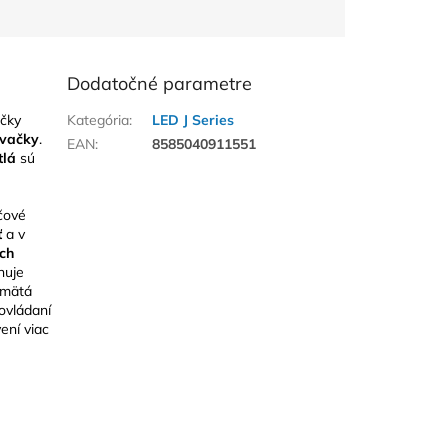
Dodatočné parametre
čky
Kategória
:
LED J Series
vačky
.
EAN
:
8585040911551
tlá
sú
čové
ť
a v
ch
nuje
amätá
ovládaní
ení viac