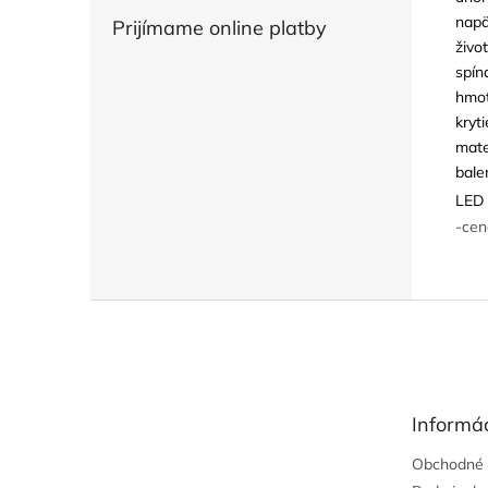
napä
Prijímame online platby
živo
spín
hmot
kryti
mate
bale
LED 
-cen
Z
á
p
ä
t
Informác
i
e
Obchodné 