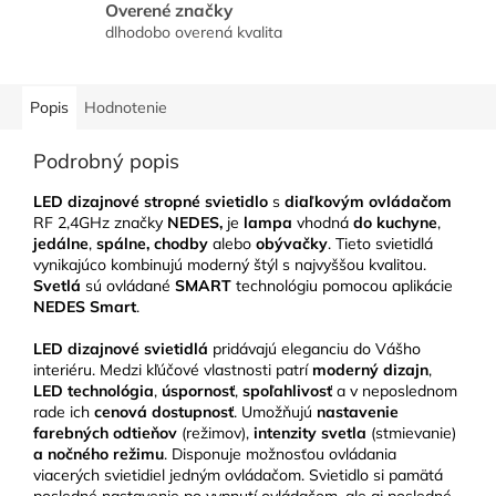
Overené značky
dlhodobo overená kvalita
Popis
Hodnotenie
Podrobný popis
LED dizajnové stropné svietidlo
s
diaľkovým ovládačom
RF 2,4GHz značky
NEDES,
je
lampa
vhodná
do kuchyne
,
jedálne
,
spálne, chodby
alebo
obývačky
. Tieto svietidlá
vynikajúco kombinujú moderný štýl s najvyššou kvalitou.
Svetlá
sú ovládané
SMART
technológiu pomocou aplikácie
NEDES Smart
.
LED
dizajnové svietidlá
pridávajú eleganciu do Vášho
interiéru. Medzi kľúčové vlastnosti patrí
moderný dizajn
,
LED technológia
,
úspornosť
,
spoľahlivosť
a v neposlednom
rade ich
cenová dostupnosť
. Umožňujú
nastavenie
farebných odtieňov
(režimov),
intenzity svetla
(stmievanie)
a nočného režimu
. Disponuje možnosťou ovládania
viacerých svietidiel jedným ovládačom. Svietidlo si pamätá