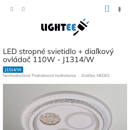
Prejsť
NÁKU
na
obsah
KOŠÍK
LED stropné svietidlo + diaľkový
ovládač 110W - J1314/W
J1314/W
Priemerné
Neohodnotené
Podrobnosti hodnotenia
Značka:
NEDES
hodnotenie
produktu
je
0,0
z
5
hviezdičiek.