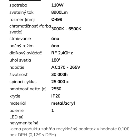
spotreba
110W
svetelný tok
8900Lm
rozmer (mm)
Ø499
chromatičnosť (farba
3000K - 6500K
svetla)
stmievanie
áno
nočný režim
áno
diaľkový ovládač
RF 2,4GHz
uhol svetla
180°
napätie
AC170 - 265V
životnosť
30 000h
spínací cyklus
25 000 x
hmotnosť netto (g)
2550
krytie
IP20
materiál
metal/acryl
balenie
1
LED sú
nevymeniteľné
-cena produktu zahŕňa recyklačný poplatok v hodnote 0,10€
bez DPH (0,12€ s DPH)