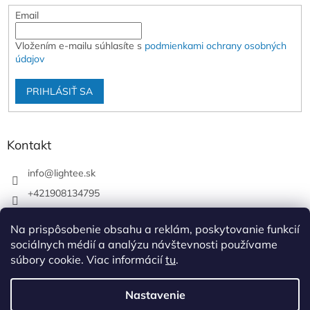
Email
Vložením e-mailu súhlasíte s
podmienkami ochrany osobných
údajov
PRIHLÁSIŤ SA
Kontakt
info
@
lightee.sk
+421908134795
lightee.sk
Na prispôsobenie obsahu a reklám, poskytovanie funkcií
lightee.sk
sociálnych médií a analýzu návštevnosti používame
súbory cookie. Viac informácií
tu
.
Vytvoril Shoptet
Nastavenie