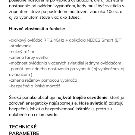
posledné nastavenie po vypnutí ovládačom, ale aj posledné
nastavenie pri ovládaní vypínačom, kedy musí byť svietidlo v
zapnutom stave po poslednom nastavení viac ako 10sec. a
aj vo vypnutom stave viac ako 10sec.
Hlavné vlastnosti a funkcie:
-diaľkový ovládač RF 2,4GHz + aplikácia NEDES Smart (BT)
-stmievanie
-nočný režim
-zmena farby svetla
-možnosť ovládania viacerých svietidiel jedným ovládačom
-pamäť posledného nastavenia po vypnutí ( aj vypínačom, aj
ovládačom )
-zmena režimov pomocou vypínača
-bezpečná a ľahká montáž
Široká ponuka obsahuje
najkvalitnejšie osvetlenie
, ktoré je
zároveň energeticky najúspornejšie. Naše
svietidlá
zaisťujú
bezpečnú, ľahkú a bezproblémovú inštaláciu, preto sú
obľúbené na celom
svete
.
TECHNICKÉ
PARAMETRE