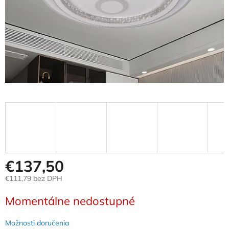
€137,50
€111,79 bez DPH
Jednotková
Momentálne nedostupné
cena:
Možnosti doručenia