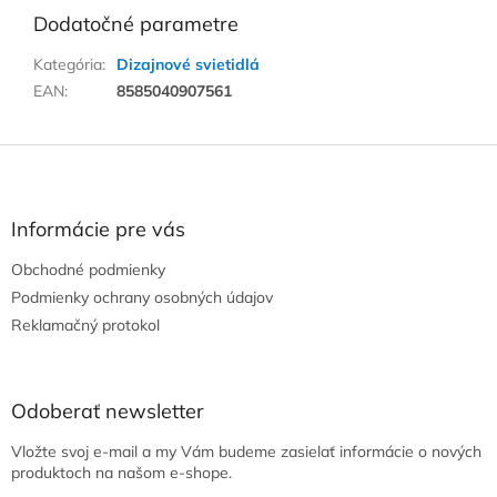
Dodatočné parametre
Kategória
:
Dizajnové svietidlá
EAN
:
8585040907561
Z
á
p
ä
Informácie pre vás
t
Obchodné podmienky
i
e
Podmienky ochrany osobných údajov
Reklamačný protokol
Odoberať newsletter
Vložte svoj e-mail a my Vám budeme zasielať informácie o nových
produktoch na našom e-shope.