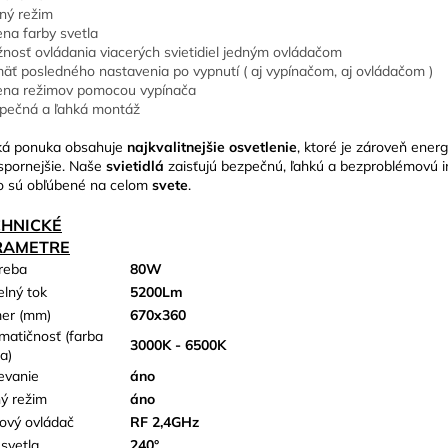
ný režim
na farby svetla
nosť ovládania viacerých svietidiel jedným ovládačom
äť posledného nastavenia po vypnutí ( aj vypínačom, aj ovládačom )
na režimov pomocou vypínača
pečná a ľahká montáž
ká ponuka obsahuje
najkvalitnejšie osvetlenie
, ktoré je zároveň energ
spornejšie. Naše
svietidlá
zaisťujú bezpečnú, ľahkú a bezproblémovú in
o sú obľúbené na celom
svete
.
CHNICKÉ
RAMETRE
reba
80W
elný tok
5200Lm
er (mm)
670x360
matičnosť (farba
3000K - 6500K
a)
evanie
áno
ý režim
áno
kový ovládač
RF 2,4GHz
 svetla
240°