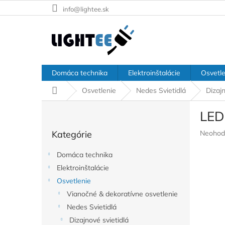
Prejsť
info@lightee.sk
na
obsah
Domáca technika
Elektroinštalácie
Osvetle
Domov
Osvetlenie
Nedes Svietidlá
Dizajn
B
LED
o
Preskočiť
č
Prieme
Kategórie
Neohod
kategórie
n
hodnote
ý
produkt
Domáca technika
p
je
Elektroinštalácie
a
0,0
z
Osvetlenie
n
5
e
Vianočné & dekoratívne osvetlenie
hviezdič
l
Nedes Svietidlá
Dizajnové svietidlá