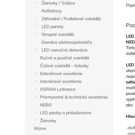
Žiarovky / Trubice
Popi
Reflektory
Záhradné / Podlahové svietidlá
Pod
LED panely
Stropné svietidlá
LED 
NED
Domáce elektrospotrebiče
Tiet
LED vianočné dekorácie
ovl
Ručné a pozičné svietidlá
LED
Čelové svietidlá - čelovky
vlas
Exteriérové osvetlenie
nepo
Interiérové osvetlenie
odt
možn
OSRAM Ledvance
posl
Priemyselné & technické osvetlenie
vypí
ako 
NEBO
LED pásiky a príslušenstvo
Hlav
Žiarovky
-dia
Rôzne
-stm