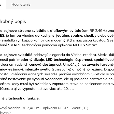
s
Hodnotenie
robný popis
dizajnové stropné svietidlo
s
diaľkovým ovládačom
RF 2,4GHz zna
ES,
je
lampa
vhodná
do kuchyne
,
jedálne
,
spálne, chodby
alebo
obý
o svietidlá vynikajúco kombinujú moderný štýl s najvyššou kvalitou.
Sve
ádané
SMART
technológiu pomocou aplikácie
NEDES Smart
.
dizajnové svietidlá
pridávajú eleganciu do Vášho interiéru. Medzi kľú
tnosti patrí
moderný dizajn
,
LED technológia
,
úspornosť
,
spoľahlivos
slednom rade ich
cenová dostupnosť
. Umožňujú
nastavenie farebný
ieňov
(režimov),
intenzity svetla
(stmievanie)
a nočného režimu
. Dispo
osťou ovládania viacerých svietidiel jedným ovládačom. Svietidlo si p
edné nastavenie po vypnutí ovládačom, ale aj posledné nastavenie pri 
načom, kedy musí byť svietidlo v zapnutom stave po poslednom nastav
10sec. a aj vo vypnutom stave viac ako 10sec.
né vlastnosti a funkcie:
ľkový ovládač RF 2,4GHz + aplikácia NEDES Smart (BT)
ievanie