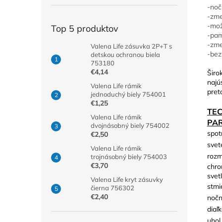
-noč
-zme
-mož
Top 5 produktov
-pam
-zme
Valena Life zásuvka 2P+T s
-bez
detskou ochranou biela
753180
€4,14
Širo
najú
Valena Life rámik
pret
jednoduchý biely 754001
€1,25
TE
Valena Life rámik
PA
dvojnásobný biely 754002
spot
€2,50
svet
Valena Life rámik
rozm
trojnásobný biely 754003
€3,70
chro
svetl
Valena Life kryt zásuvky
stmi
čierna 756302
€2,40
nočn
diaľ
uhol