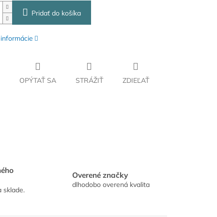
Pridať do košíka
 informácie
OPÝTAŤ SA
STRÁŽIŤ
ZDIEĽAŤ
hého
Overené značky
dlhodobo overená kvalita
a sklade.