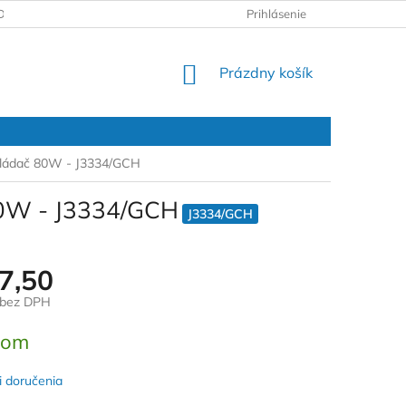
DAJOV
REKLAMAČNÝ PROTOKOL
Prihlásenie
NÁKUPNÝ
Prázdny košík
KOŠÍK
ovládač 80W - J3334/GCH
80W - J3334/GCH
J3334/GCH
7,50
 bez DPH
ová
dom
 doručenia