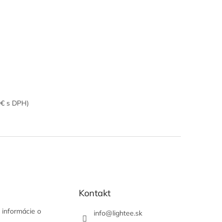
9€ s DPH)
Kontakt
 informácie o
info
@
lightee.sk