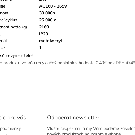
tie
AC160 - 265V
tnosť
30 000h
ací cyklus
25 000 x
nosť netto (g)
2160
e
IP20
riál
metal/acryl
nie
1
sú nevymeniteľné
a produktu zahŕňa recyklačný poplatok v hodnote 0,40€ bez DPH (0,4
ie pre vás
Odoberať newsletter
podmienky
Vložte svoj e-mail a my Vám budeme zasielať
nových produktoch na našom e-shope.