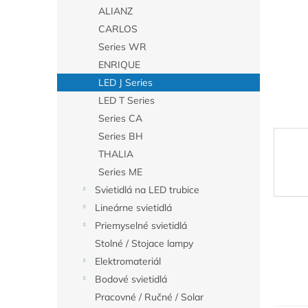
ALIANZ
CARLOS
Series WR
ENRIQUE
LED J Series
LED T Series
Series CA
Series BH
THALIA
Series ME
Svietidlá na LED trubice
Lineárne svietidlá
Priemyselné svietidlá
Stolné / Stojace lampy
Elektromateriál
Bodové svietidlá
Pracovné / Ručné / Solar