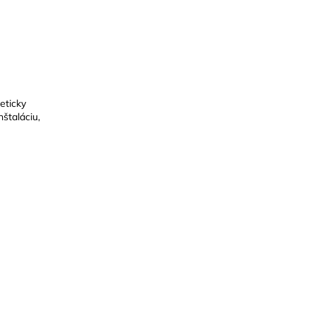
eticky
štaláciu,