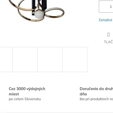
Detailné
TLAČ
Cez 3000 výdajných
Doručenie do dru
miest
dňa
po celom Slovensku
iba pri produktoch n