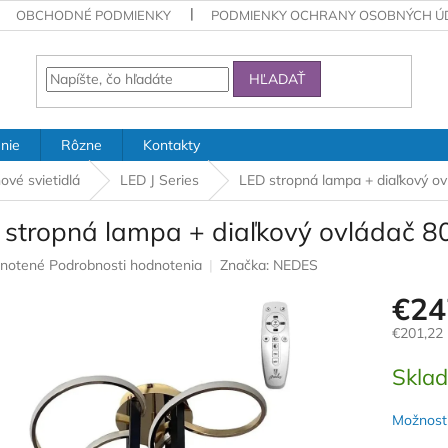
OBCHODNÉ PODMIENKY
PODMIENKY OCHRANY OSOBNÝCH Ú
HĽADAŤ
nie
Rôzne
Kontakty
ové svietidlá
LED J Series
LED stropná lampa + diaľkový 
 stropná lampa + diaľkový ovládač 
rné
notené
Podrobnosti hodnotenia
Značka:
NEDES
nie
€24
u
€201,22
Jednotk
Skla
cena:
iek.
Možnosti