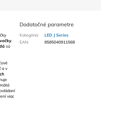
Dodatočné parametre
čky
Kategória
:
LED J Series
vačky
.
EAN
:
8585040911568
tlá
sú
čové
ť
a v
ch
nuje
amätá
ovládaní
ení viac