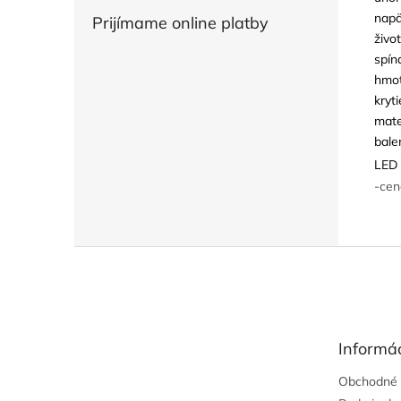
napä
Prijímame online platby
živo
spín
hmot
kryti
mate
bale
LED 
-cen
Z
á
p
ä
t
Informác
i
e
Obchodné 