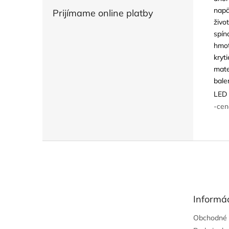
napä
Prijímame online platby
živo
spín
hmot
kryti
mate
bale
LED 
-cen
Z
á
p
ä
t
Informác
i
e
Obchodné 