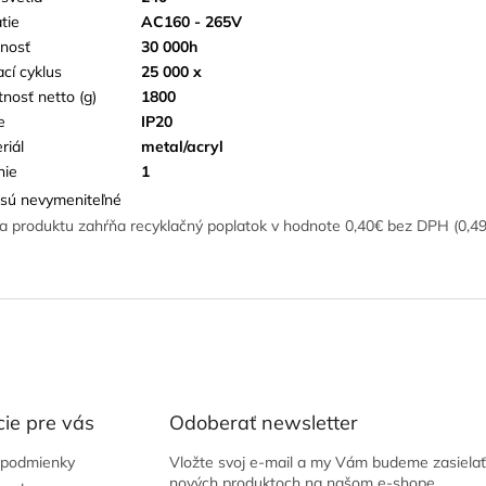
tie
AC160 - 265V
tnosť
30 000h
ací cyklus
25 000 x
nosť netto (g)
1800
e
IP20
riál
metal/acryl
nie
1
sú nevymeniteľné
a produktu zahŕňa recyklačný poplatok v hodnote 0,40€ bez DPH (0,4
ie pre vás
Odoberať newsletter
podmienky
Vložte svoj e-mail a my Vám budeme zasielať
nových produktoch na našom e-shope.