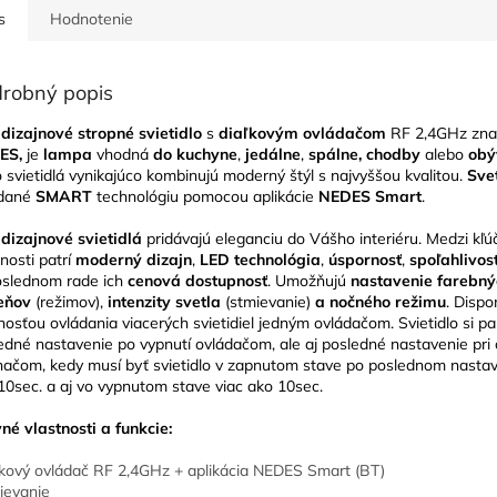
s
Hodnotenie
robný popis
dizajnové stropné svietidlo
s
diaľkovým ovládačom
RF 2,4GHz zna
ES,
je
lampa
vhodná
do kuchyne
,
jedálne
,
spálne, chodby
alebo
obý
o svietidlá vynikajúco kombinujú moderný štýl s najvyššou kvalitou.
Sve
ádané
SMART
technológiu pomocou aplikácie
NEDES Smart
.
dizajnové svietidlá
pridávajú eleganciu do Vášho interiéru. Medzi kľú
tnosti patrí
moderný dizajn
,
LED technológia
,
úspornosť
,
spoľahlivos
slednom rade ich
cenová dostupnosť
. Umožňujú
nastavenie farebný
ieňov
(režimov),
intenzity svetla
(stmievanie)
a nočného režimu
. Dispo
osťou ovládania viacerých svietidiel jedným ovládačom. Svietidlo si p
edné nastavenie po vypnutí ovládačom, ale aj posledné nastavenie pri 
načom, kedy musí byť svietidlo v zapnutom stave po poslednom nastav
10sec. a aj vo vypnutom stave viac ako 10sec.
né vlastnosti a funkcie:
ľkový ovládač RF 2,4GHz + aplikácia NEDES Smart (BT)
ievanie