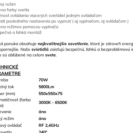
ný režim
na farby svetla
nosť ovládania viacerých svietidiel jedným ovládačom
äť posledného nastavenia po vypnutí ( aj vypínačom, aj ovládačom )
na režimov pomocou vypínača
pečná a ľahká montáž
ká ponuka obsahuje
najkvalitnejšie osvetlenie
, ktoré je zároveň energ
spornejšie. Naše
svietidlá
zaisťujú bezpečnú, ľahkú a bezproblémovú in
o sú obľúbené na celom
svete
.
CHNICKÉ
RAMETRE
reba
70W
elný tok
5800Lm
er (mm)
550x550x75
matičnosť (farba
3000K - 6500K
a)
evanie
áno
ý režim
áno
kový ovládač
RF 2,4GHz
 svetla
240°