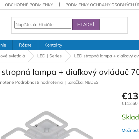
OBCHODNÉ PODMIENKY
PODMIENKY OCHRANY OSOBNÝCH Ú
HĽADAŤ
nie
Rôzne
Kontakty
ové svietidlá
LED J Series
LED stropná lampa + diaľkový 
 stropná lampa + diaľkový ovládač 
rné
notené
Podrobnosti hodnotenia
Značka:
NEDES
nie
€13
u
€112,60
Jednotk
Skla
cena:
iek.
Možnosti