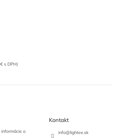
9€ s DPH)
Kontakt
 informácie o
info
@
lightee.sk