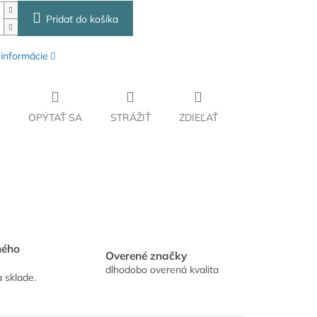
Pridať do košíka
 informácie
OPÝTAŤ SA
STRÁŽIŤ
ZDIEĽAŤ
hého
Overené značky
dlhodobo overená kvalita
a sklade.