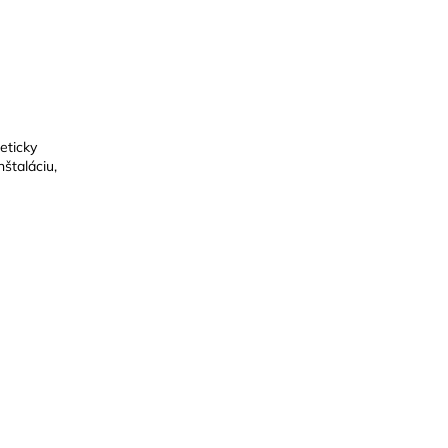
eticky
štaláciu,