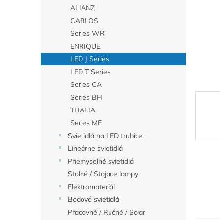
ALIANZ
CARLOS
Series WR
ENRIQUE
LED J Series
LED T Series
Series CA
Series BH
THALIA
Series ME
Svietidlá na LED trubice
Lineárne svietidlá
Priemyselné svietidlá
Stolné / Stojace lampy
Elektromateriál
Bodové svietidlá
Pracovné / Ručné / Solar