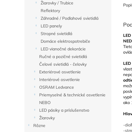
Žiarovky / Trubice
Popi
Reflektory
Záhradné / Podlahové svietidlá
Pod
LED panely
Stropné svietidlá
LED 
NED
Domáce elektrospotrebiče
Tiet
LED vianočné dekorácie
ovl
Ručné a pozičné svietidlá
LED
Čelové svietidlá - čelovky
vlas
Exteriérové osvetlenie
nepo
Interiérové osvetlenie
odt
možn
OSRAM Ledvance
posl
Priemyselné & technické osvetlenie
vypí
ako 
NEBO
LED pásiky a príslušenstvo
Hlav
Žiarovky
-dia
Rôzne
-stm