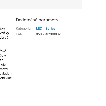
Dodatočné parametre
čky
Kategória
:
LED J Series
vačky
.
EAN
:
8585040908032
tlá
sú
čové
ť
a v
ch
nuje
amätá
ovládaní
ení viac