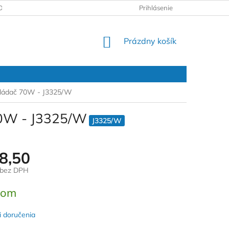
DAJOV
REKLAMAČNÝ PROTOKOL
Prihlásenie
NÁKUPNÝ
Prázdny košík
KOŠÍK
ovládač 70W - J3325/W
70W - J3325/W
J3325/W
8,50
 bez DPH
ová
dom
 doručenia