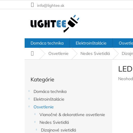
Prejsť
info@lightee.sk
na
obsah
Domáca technika
Elektroinštalácie
Osvetle
Domov
Osvetlenie
Nedes Svietidlá
Dizajn
B
LED
o
Preskočiť
č
Prieme
Kategórie
Neohod
kategórie
n
hodnote
ý
produkt
Domáca technika
p
je
Elektroinštalácie
a
0,0
z
Osvetlenie
n
5
e
Vianočné & dekoratívne osvetlenie
hviezdič
l
Nedes Svietidlá
Dizajnové svietidlá