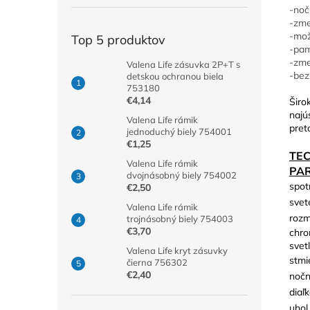
-noč
-zme
-mož
Top 5 produktov
-pam
-zme
Valena Life zásuvka 2P+T s
-bez
detskou ochranou biela
753180
€4,14
Širo
najú
Valena Life rámik
pret
jednoduchý biely 754001
€1,25
TE
Valena Life rámik
PA
dvojnásobný biely 754002
spot
€2,50
svet
Valena Life rámik
rozm
trojnásobný biely 754003
€3,70
chro
svetl
Valena Life kryt zásuvky
stmi
čierna 756302
€2,40
nočn
diaľ
uhol