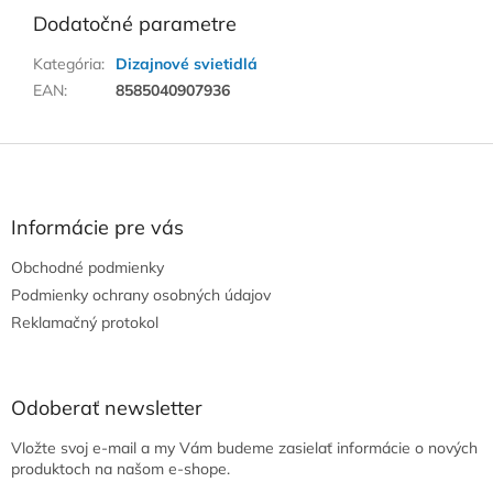
Dodatočné parametre
Kategória
:
Dizajnové svietidlá
EAN
:
8585040907936
Z
á
p
ä
Informácie pre vás
t
Obchodné podmienky
i
e
Podmienky ochrany osobných údajov
Reklamačný protokol
Odoberať newsletter
Vložte svoj e-mail a my Vám budeme zasielať informácie o nových
produktoch na našom e-shope.