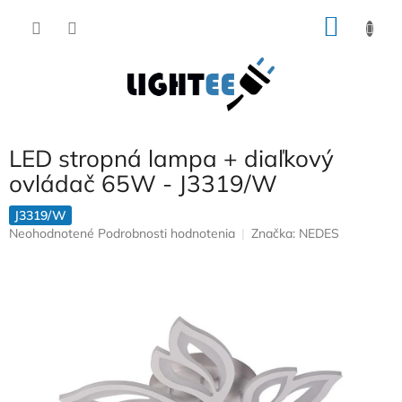
Prejsť
NÁKU
na
obsah
KOŠÍK
LED stropná lampa + diaľkový
ovládač 65W - J3319/W
J3319/W
Priemerné
Neohodnotené
Podrobnosti hodnotenia
Značka:
NEDES
hodnotenie
produktu
je
0,0
z
5
hviezdičiek.