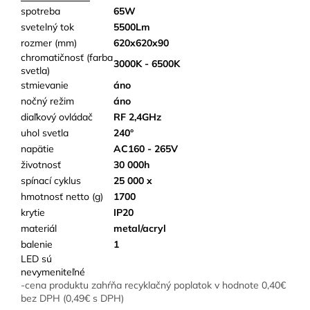
spotreba
65W
svetelný tok
5500Lm
rozmer (mm)
620x620x90
chromatičnosť (farba
3000K - 6500K
svetla)
stmievanie
áno
nočný režim
áno
diaľkový ovládač
RF 2,4GHz
uhol svetla
240°
napätie
AC160 - 265V
životnosť
30 000h
spínací cyklus
25 000 x
hmotnosť netto (g)
1700
krytie
IP20
materiál
metal/acryl
balenie
1
LED sú
nevymeniteľné
-cena produktu zahŕňa recyklačný poplatok v hodnote 0,40€
bez DPH (0,49€ s DPH)