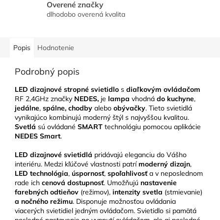
Overené značky
dlhodobo overená kvalita
Popis
Hodnotenie
Podrobný popis
LED dizajnové stropné svietidlo
s
diaľkovým ovládačom
RF 2,4GHz značky
NEDES,
je
lampa
vhodná
do kuchyne
,
jedálne
,
spálne, chodby
alebo
obývačky
. Tieto svietidlá
vynikajúco kombinujú moderný štýl s najvyššou kvalitou.
Svetlá
sú ovládané
SMART
technológiu pomocou aplikácie
NEDES Smart
.
LED
dizajnové svietidlá
pridávajú eleganciu do Vášho
interiéru. Medzi kľúčové vlastnosti patrí
moderný dizajn
,
LED technológia
,
úspornosť
,
spoľahlivosť
a v neposlednom
rade ich
cenová dostupnosť
. Umožňujú
nastavenie
farebných odtieňov
(režimov),
intenzity svetla
(stmievanie)
a nočného režimu
. Disponuje možnosťou ovládania
viacerých svietidiel jedným ovládačom. Svietidlo si pamätá