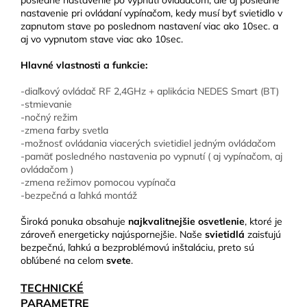
posledné nastavenie po vypnutí ovládačom, ale aj posledné
nastavenie pri ovládaní vypínačom, kedy musí byť svietidlo v
zapnutom stave po poslednom nastavení viac ako 10sec. a
aj vo vypnutom stave viac ako 10sec.
Hlavné vlastnosti a funkcie:
-diaľkový ovládač RF 2,4GHz + aplikácia NEDES Smart (BT)
-stmievanie
-nočný režim
-zmena farby svetla
-možnosť ovládania viacerých svietidiel jedným ovládačom
-pamäť posledného nastavenia po vypnutí ( aj vypínačom, aj
ovládačom )
-zmena režimov pomocou vypínača
-bezpečná a ľahká montáž
Široká ponuka obsahuje
najkvalitnejšie osvetlenie
, ktoré je
zároveň energeticky najúspornejšie. Naše
svietidlá
zaisťujú
bezpečnú, ľahkú a bezproblémovú inštaláciu, preto sú
obľúbené na celom
svete
.
TECHNICKÉ
PARAMETRE