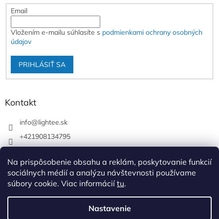
Email
Vložením e-mailu súhlasíte s
podmienkami ochrany osobných
údajov
PRIHLÁSIŤ SA
Kontakt
info
@
lightee.sk
+421908134795
lightee.sk
Na prispôsobenie obsahu a reklám, poskytovanie funkcií
lightee.sk
sociálnych médií a analýzu návštevnosti používame
súbory cookie. Viac informácií
tu
.
Vytvoril Shoptet
Nastavenie