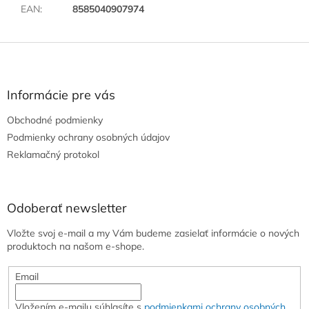
EAN
:
8585040907974
Z
á
p
ä
Informácie pre vás
t
Obchodné podmienky
i
e
Podmienky ochrany osobných údajov
Reklamačný protokol
Odoberať newsletter
Vložte svoj e-mail a my Vám budeme zasielať informácie o nových
produktoch na našom e-shope.
Email
Vložením e-mailu súhlasíte s
podmienkami ochrany osobných