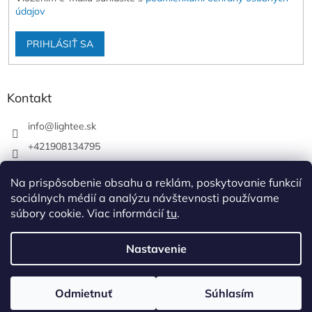
údajov
PRIHLÁSIŤ SA
Kontakt
info
@
lightee.sk
+421908134795
lightee.sk
Na prispôsobenie obsahu a reklám, poskytovanie funkcií
lightee.sk
sociálnych médií a analýzu návštevnosti používame
súbory cookie. Viac informácií
tu
.
Vytvoril Shoptet
Nastavenie
Copyright 2026
Lightee
. Všetky práva vyhradené.
Upraviť
Odmietnuť
Súhlasím
nastavenie cookies