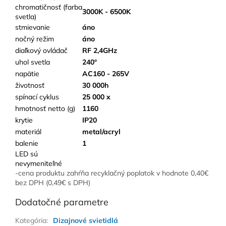
chromatičnosť (farba
3000K - 6500K
svetla)
stmievanie
áno
nočný režim
áno
diaľkový ovládač
RF 2,4GHz
uhol svetla
240°
napätie
AC160 - 265V
životnosť
30 000h
spínací cyklus
25 000 x
hmotnosť netto (g)
1160
krytie
IP20
materiál
metal/acryl
balenie
1
LED sú
nevymeniteľné
-cena produktu zahŕňa recyklačný poplatok v hodnote 0,40€
bez DPH (0,49€ s DPH)
Dodatočné parametre
Kategória
:
Dizajnové svietidlá