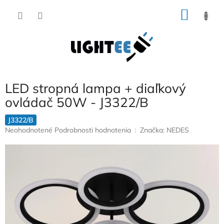
Prejsť
NÁKU
na
obsah
KOŠÍK
LED stropná lampa + diaľkový
ovládač 50W - J3322/B
J3322/B
Priemerné
Neohodnotené
Podrobnosti hodnotenia
Značka:
NEDES
hodnotenie
produktu
je
0,0
z
5
hviezdičiek.