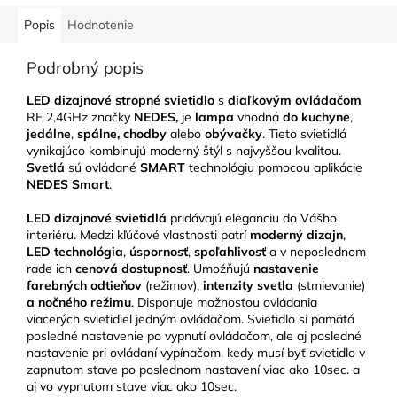
Popis
Hodnotenie
Podrobný popis
LED dizajnové stropné svietidlo
s
diaľkovým ovládačom
RF 2,4GHz značky
NEDES,
je
lampa
vhodná
do kuchyne
,
jedálne
,
spálne, chodby
alebo
obývačky
. Tieto svietidlá
vynikajúco kombinujú moderný štýl s najvyššou kvalitou.
Svetlá
sú ovládané
SMART
technológiu pomocou aplikácie
NEDES Smart
.
LED
dizajnové svietidlá
pridávajú eleganciu do Vášho
interiéru. Medzi kľúčové vlastnosti patrí
moderný dizajn
,
LED technológia
,
úspornosť
,
spoľahlivosť
a v neposlednom
rade ich
cenová dostupnosť
. Umožňujú
nastavenie
farebných odtieňov
(režimov),
intenzity svetla
(stmievanie)
a nočného režimu
. Disponuje možnosťou ovládania
viacerých svietidiel jedným ovládačom. Svietidlo si pamätá
posledné nastavenie po vypnutí ovládačom, ale aj posledné
nastavenie pri ovládaní vypínačom, kedy musí byť svietidlo v
zapnutom stave po poslednom nastavení viac ako 10sec. a
aj vo vypnutom stave viac ako 10sec.