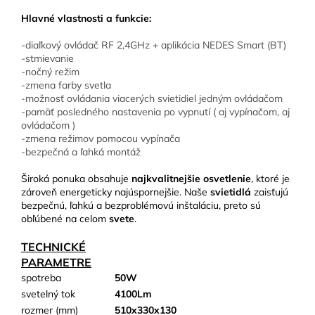
Hlavné vlastnosti a funkcie:
-diaľkový ovládač RF 2,4GHz + aplikácia NEDES Smart (BT)
-stmievanie
-nočný režim
-zmena farby svetla
-možnosť ovládania viacerých svietidiel jedným ovládačom
-pamäť posledného nastavenia po vypnutí ( aj vypínačom, aj
ovládačom )
-zmena režimov pomocou vypínača
-bezpečná a ľahká montáž
Široká ponuka obsahuje
najkvalitnejšie osvetlenie
, ktoré je
zároveň energeticky najúspornejšie. Naše
svietidlá
zaisťujú
bezpečnú, ľahkú a bezproblémovú inštaláciu, preto sú
obľúbené na celom
svete
.
TECHNICKÉ
PARAMETRE
spotreba
50W
svetelný tok
4100Lm
rozmer (mm)
510x330x130