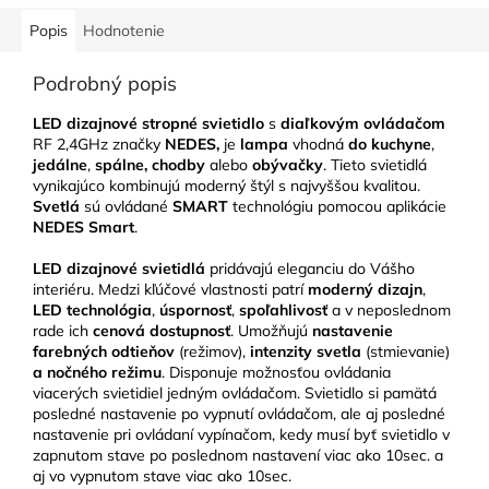
Popis
Hodnotenie
Podrobný popis
LED dizajnové stropné svietidlo
s
diaľkovým ovládačom
RF 2,4GHz značky
NEDES,
je
lampa
vhodná
do kuchyne
,
jedálne
,
spálne, chodby
alebo
obývačky
. Tieto svietidlá
vynikajúco kombinujú moderný štýl s najvyššou kvalitou.
Svetlá
sú ovládané
SMART
technológiu pomocou aplikácie
NEDES Smart
.
LED
dizajnové svietidlá
pridávajú eleganciu do Vášho
interiéru. Medzi kľúčové vlastnosti patrí
moderný dizajn
,
LED technológia
,
úspornosť
,
spoľahlivosť
a v neposlednom
rade ich
cenová dostupnosť
. Umožňujú
nastavenie
farebných odtieňov
(režimov),
intenzity svetla
(stmievanie)
a nočného režimu
. Disponuje možnosťou ovládania
viacerých svietidiel jedným ovládačom. Svietidlo si pamätá
posledné nastavenie po vypnutí ovládačom, ale aj posledné
nastavenie pri ovládaní vypínačom, kedy musí byť svietidlo v
zapnutom stave po poslednom nastavení viac ako 10sec. a
aj vo vypnutom stave viac ako 10sec.