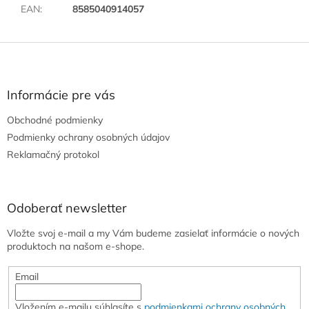
EAN
:
8585040914057
Z
á
p
ä
Informácie pre vás
t
Obchodné podmienky
i
e
Podmienky ochrany osobných údajov
Reklamačný protokol
Odoberať newsletter
Vložte svoj e-mail a my Vám budeme zasielať informácie o nových
produktoch na našom e-shope.
Email
Vložením e-mailu súhlasíte s
podmienkami ochrany osobných