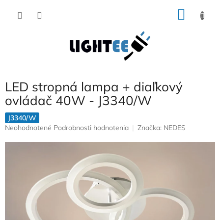
Prejsť
NÁKU
na
obsah
KOŠÍK
LED stropná lampa + diaľkový
ovládač 40W - J3340/W
J3340/W
Priemerné
Neohodnotené
Podrobnosti hodnotenia
Značka:
NEDES
hodnotenie
produktu
je
0,0
z
5
hviezdičiek.