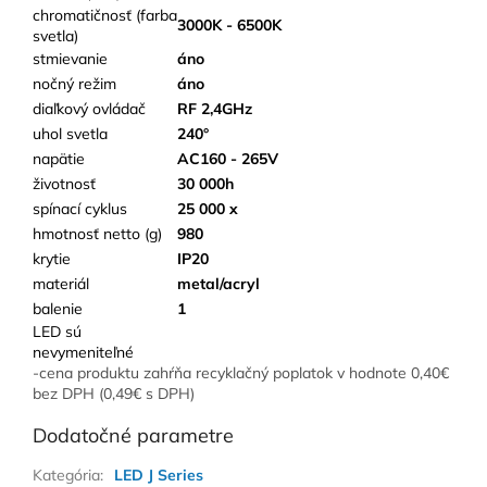
chromatičnosť (farba
3000K - 6500K
svetla)
stmievanie
áno
nočný režim
áno
diaľkový ovládač
RF 2,4GHz
uhol svetla
240°
napätie
AC160 - 265V
životnosť
30 000h
spínací cyklus
25 000 x
hmotnosť netto (g)
980
krytie
IP20
materiál
metal/acryl
balenie
1
LED sú
nevymeniteľné
-cena produktu zahŕňa recyklačný poplatok v hodnote 0,40€
bez DPH (0,49€ s DPH)
Dodatočné parametre
Kategória
:
LED J Series