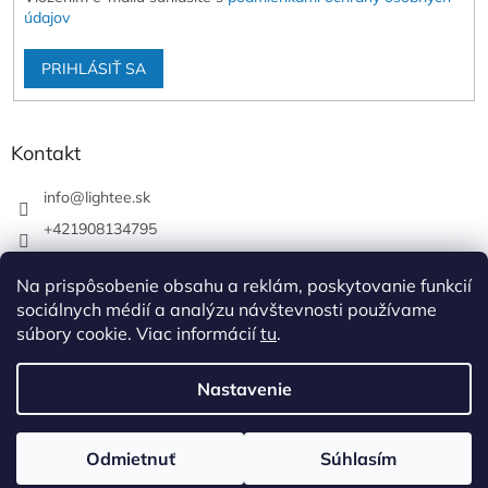
údajov
PRIHLÁSIŤ SA
Kontakt
info
@
lightee.sk
+421908134795
lightee.sk
Na prispôsobenie obsahu a reklám, poskytovanie funkcií
lightee.sk
sociálnych médií a analýzu návštevnosti používame
súbory cookie. Viac informácií
tu
.
Vytvoril Shoptet
Nastavenie
Copyright 2026
Lightee
. Všetky práva vyhradené.
Upraviť
Odmietnuť
Súhlasím
nastavenie cookies