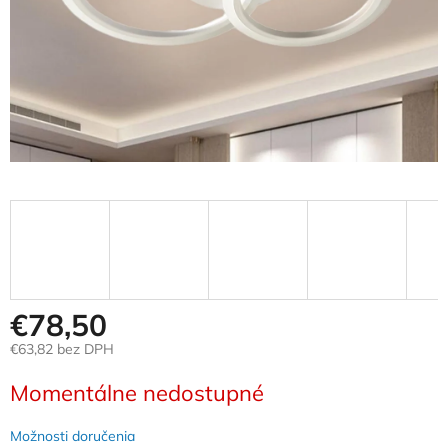
€78,50
€63,82 bez DPH
Jednotková
Momentálne nedostupné
cena:
Možnosti doručenia