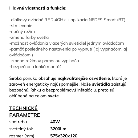
Hlavné vlastnosti a funkcie:
-diaľkový ovládač RF 2,4GHz + aplikácia NEDES Smart (BT)
-stmievanie
-nočný režim
-zmena farby svetla
-možnosť ovládania viacerých svietidiel jedným ovládačom
-pamäť posledného nastavenia po vypnutí ( aj vypínačom, aj
ovládačom )
-zmena režimov pomocou vypínača
-bezpečná a ľahká montáž
Široká ponuka obsahuje
najkvalitnejšie osvetlenie
, ktoré je
zároveň energeticky najúspornejšie. Naše
svietidlá
zaisťujú
bezpečnú, ľahkú a bezproblémovú inštaláciu, preto sú
obľúbené na celom
svete
.
TECHNICKÉ
PARAMETRE
spotreba
40W
svetelný tok
3200Lm
rozmer (mm)
575x320x120