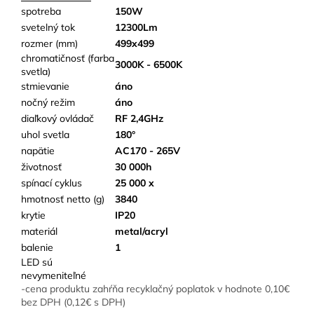
spotreba
150W
svetelný tok
12300Lm
rozmer (mm)
499x499
chromatičnosť (farba
3000K - 6500K
svetla)
stmievanie
áno
nočný režim
áno
diaľkový ovládač
RF 2,4GHz
uhol svetla
180°
napätie
AC170 - 265V
životnosť
30 000h
spínací cyklus
25 000 x
hmotnosť netto (g)
3840
krytie
IP20
materiál
metal/acryl
balenie
1
LED sú
nevymeniteľné
-cena produktu zahŕňa recyklačný poplatok v hodnote 0,10€
bez DPH (0,12€ s DPH)