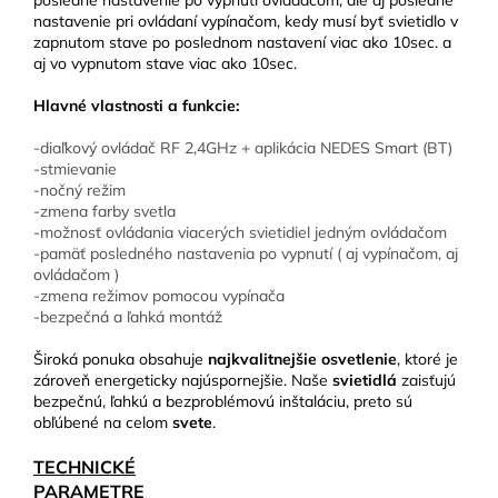
posledné nastavenie po vypnutí ovládačom, ale aj posledné
nastavenie pri ovládaní vypínačom, kedy musí byť svietidlo v
zapnutom stave po poslednom nastavení viac ako 10sec. a
aj vo vypnutom stave viac ako 10sec.
Hlavné vlastnosti a funkcie:
-diaľkový ovládač RF 2,4GHz + aplikácia NEDES Smart (BT)
-stmievanie
-nočný režim
-zmena farby svetla
-možnosť ovládania viacerých svietidiel jedným ovládačom
-pamäť posledného nastavenia po vypnutí ( aj vypínačom, aj
ovládačom )
-zmena režimov pomocou vypínača
-bezpečná a ľahká montáž
Široká ponuka obsahuje
najkvalitnejšie osvetlenie
, ktoré je
zároveň energeticky najúspornejšie. Naše
svietidlá
zaisťujú
bezpečnú, ľahkú a bezproblémovú inštaláciu, preto sú
obľúbené na celom
svete
.
TECHNICKÉ
PARAMETRE