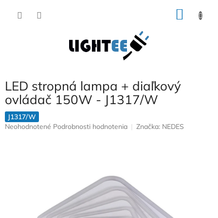
Prejsť
NÁKU
na
obsah
KOŠÍK
LED stropná lampa + diaľkový
ovládač 150W - J1317/W
J1317/W
Priemerné
Neohodnotené
Podrobnosti hodnotenia
Značka:
NEDES
hodnotenie
produktu
je
0,0
z
5
hviezdičiek.