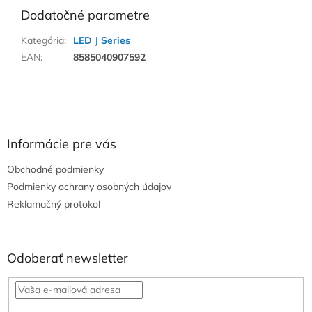
Dodatočné parametre
Kategória
:
LED J Series
EAN
:
8585040907592
Z
á
p
ä
Informácie pre vás
t
Obchodné podmienky
i
e
Podmienky ochrany osobných údajov
Reklamačný protokol
Odoberať newsletter