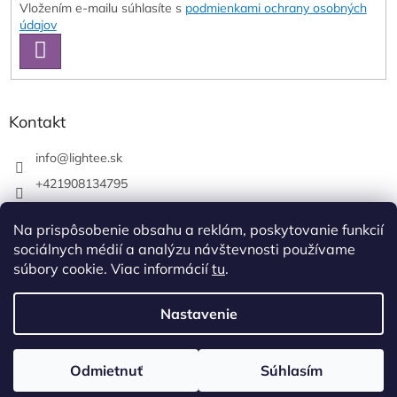
Vložením e-mailu súhlasíte s
podmienkami ochrany osobných
údajov
PRIHLÁSIŤ
SA
Kontakt
info
@
lightee.sk
+421908134795
lightee.sk
Na prispôsobenie obsahu a reklám, poskytovanie funkcií
lightee.sk
sociálnych médií a analýzu návštevnosti používame
súbory cookie. Viac informácií
tu
.
Vytvoril Shoptet
Nastavenie
Copyright 2026
Lightee
. Všetky práva vyhradené.
Upraviť
Odmietnuť
Súhlasím
nastavenie cookies