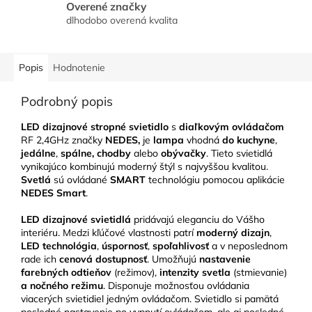
Overené značky
dlhodobo overená kvalita
Popis
Hodnotenie
Podrobný popis
LED dizajnové stropné svietidlo
s
diaľkovým ovládačom
RF 2,4GHz značky
NEDES,
je
lampa
vhodná
do kuchyne
,
jedálne
,
spálne, chodby
alebo
obývačky
. Tieto svietidlá
vynikajúco kombinujú moderný štýl s najvyššou kvalitou.
Svetlá
sú ovládané
SMART
technológiu pomocou aplikácie
NEDES Smart
.
LED
dizajnové svietidlá
pridávajú eleganciu do Vášho
interiéru. Medzi kľúčové vlastnosti patrí
moderný dizajn
,
LED technológia
,
úspornosť
,
spoľahlivosť
a v neposlednom
rade ich
cenová dostupnosť
. Umožňujú
nastavenie
farebných odtieňov
(režimov),
intenzity svetla
(stmievanie)
a nočného režimu
. Disponuje možnosťou ovládania
viacerých svietidiel jedným ovládačom. Svietidlo si pamätá