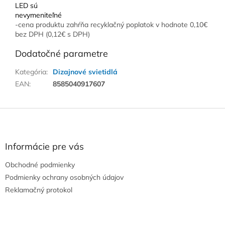
LED sú
nevymeniteľné
-cena produktu zahŕňa recyklačný poplatok v hodnote 0,10€
bez DPH (0,12€ s DPH)
Dodatočné parametre
Kategória
:
Dizajnové svietidlá
EAN
:
8585040917607
Z
á
p
ä
Informácie pre vás
t
Obchodné podmienky
i
e
Podmienky ochrany osobných údajov
Reklamačný protokol