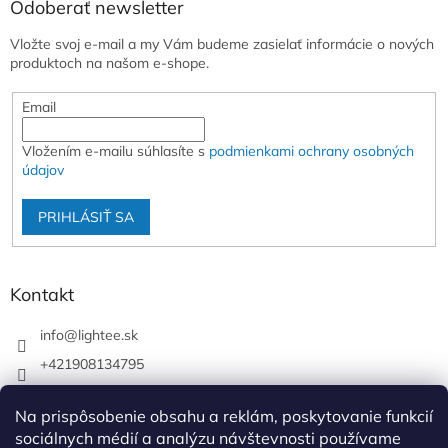
Odoberať newsletter
Vložte svoj e-mail a my Vám budeme zasielať informácie o nových
produktoch na našom e-shope.
Email
Vložením e-mailu súhlasíte s
podmienkami ochrany osobných
údajov
PRIHLÁSIŤ SA
Kontakt
info
@
lightee.sk
+421908134795
lightee.sk
Na prispôsobenie obsahu a reklám, poskytovanie funkcií
lightee.sk
sociálnych médií a analýzu návštevnosti používame