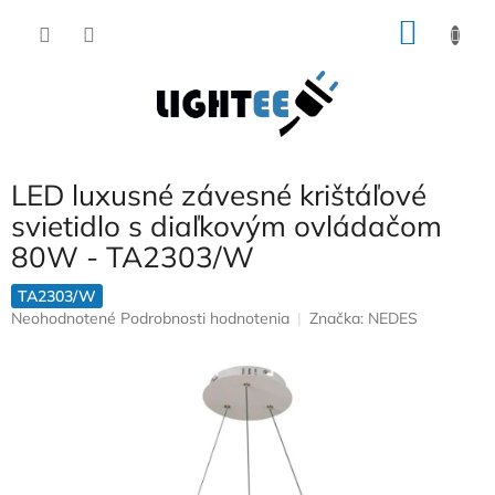
Prejsť
NÁKU
na
obsah
KOŠÍK
LED luxusné závesné krištáľové
svietidlo s diaľkovým ovládačom
80W - TA2303/W
TA2303/W
Priemerné
Neohodnotené
Podrobnosti hodnotenia
Značka:
NEDES
hodnotenie
produktu
je
0,0
z
5
hviezdičiek.