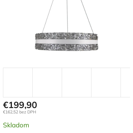
€199,90
€162,52 bez DPH
Jednotková
Skladom
cena: