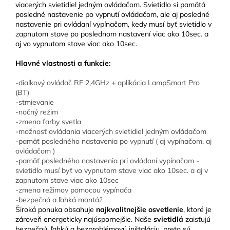
viacerých svietidiel jedným ovládačom. Svietidlo si pamätá
posledné nastavenie po vypnutí ovládačom, ale aj posledné
nastavenie pri ovládaní vypínačom, kedy musí byť svietidlo v
zapnutom stave po poslednom nastavení viac ako 10sec. a
aj vo vypnutom stave viac ako 10sec.
Hlavné vlastnosti a funkcie:
-diaľkový ovládač RF 2,4GHz + aplikácia LampSmart Pro
(BT)
-stmievanie
-nočný režim
-zmena farby svetla
-možnosť ovládania viacerých svietidiel jedným ovládačom
-pamäť posledného nastavenia po vypnutí ( aj vypínačom, aj
ovládačom )
-pamäť posledného nastavenia pri ovládaní vypínačom -
svietidlo musí byť vo vypnutom stave viac ako 10sec. a aj v
zapnutom stave viac ako 10sec
-zmena režimov pomocou vypínača
-bezpečná a ľahká montáž
Široká ponuka obsahuje
najkvalitnejšie osvetlenie
, ktoré je
zároveň energeticky najúspornejšie. Naše
svietidlá
zaisťujú
bezpečnú, ľahkú a bezproblémovú inštaláciu, preto sú