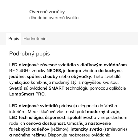
Overené značky
dlhodobo overená kvalita
Popis
Hodnotenie
Podrobný popis
LED dizajnové závesné svietidlo
s
diaľkovým ovládačom
RF 2,4GHz značky
NEDES,
je
lampa
vhodná
do kuchyne
,
jedálne
,
spálne, chodby
alebo
obývačky
.
Tieto svietidlá
vynikajúco kombinujú moderný štýl s najvyššou kvalitou.
Svetlá
sú ovládané
SMART
technológiu pomocou aplikácie
LampSmart PRO
.
LED
dizajnové svietidlá
pridávajú eleganciu do Vášho
interiéru.
Medzi kľúčové vlastnosti patrí
moderný dizajn
,
LED technológia
,
úspornosť
,
spoľahlivosť
a v neposlednom
rade ich
cenová dostupnosť
. Umožňujú
nastavenie
farebných odtieňov
(režimov),
intenzity svetla
(stmievanie)
a nočného režimu
. Disponuje možnosťou ovládania