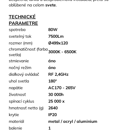
obľúbené na celom
svete
.
TECHNICKÉ
PARAMETRE
spotreba
80W
svetelný tok
7500Lm
rozmer (mm)
Ø499x120
chromatičnosť (farba
3000K - 6500K
svetla)
stmievanie
áno
nočný režim
áno
diaľkový ovládač
RF 2,4GHz
uhol svetla
180°
napätie
AC170 - 265V
životnosť
30 000h
spínací cyklus
25 000 x
hmotnosť netto (g)
2640
krytie
IP20
materiál
metal / acryl / aluminium
balenie
1