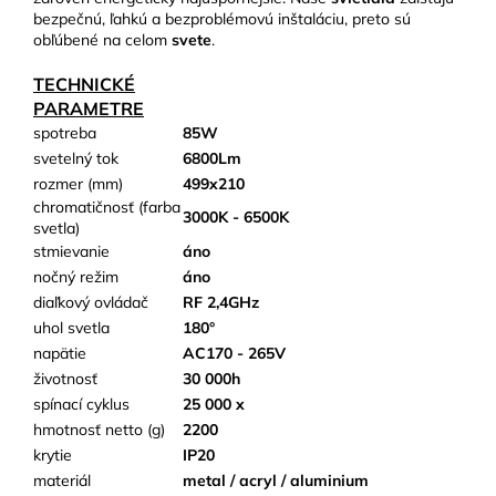
bezpečnú, ľahkú a bezproblémovú inštaláciu, preto sú
obľúbené na celom
svete
.
TECHNICKÉ
PARAMETRE
spotreba
85W
svetelný tok
6800Lm
rozmer (mm)
499x210
chromatičnosť (farba
3000K - 6500K
svetla)
stmievanie
áno
nočný režim
áno
diaľkový ovládač
RF 2,4GHz
uhol svetla
180°
napätie
AC170 - 265V
životnosť
30 000h
spínací cyklus
25 000 x
hmotnosť netto (g)
2200
krytie
IP20
materiál
metal / acryl / aluminium