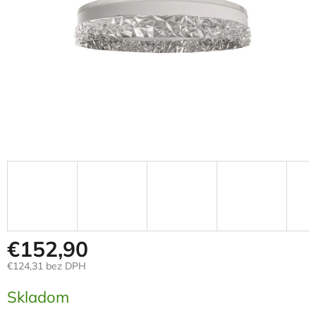
€152,90
€124,31 bez DPH
Jednotková
Skladom
cena: