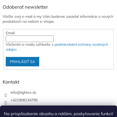
Odoberať newsletter
Vložte svoj e-mail a my Vám budeme zasielať informácie o nových
produktoch na našom e-shope.
Email
Vložením e-mailu súhlasíte s
podmienkami ochrany osobných
údajov
PRIHLÁSIŤ SA
Kontakt
info
@
lightee.sk
+421908134795
lightee.sk
Na prispôsobenie obsahu a reklám, poskytovanie funkcií
lightee.sk