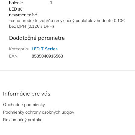
balenie
1
LED sú
nevymeniteľné
-cena produktu zahŕňa recyklačný poplatok v hodnote 0,10€
bez DPH (0,12€ s DPH)
Dodatočné parametre
Kategória
:
LED T Series
EAN
:
8585040916563
Z
á
p
ä
Informácie pre vás
t
Obchodné podmienky
i
e
Podmienky ochrany osobných údajov
Reklamačný protokol