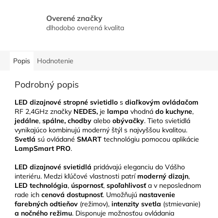
Overené značky
dlhodobo overená kvalita
Popis
Hodnotenie
Podrobný popis
LED dizajnové stropné svietidlo
s
diaľkovým ovládačom
RF 2,4GHz značky
NEDES,
je
lampa
vhodná
do kuchyne
,
jedálne
,
spálne, chodby
alebo
obývačky
.
Tieto svietidlá
vynikajúco kombinujú moderný štýl s najvyššou kvalitou.
Svetlá
sú ovládané
SMART
technológiu pomocou aplikácie
LampSmart PRO
.
LED
dizajnové svietidlá
pridávajú eleganciu do Vášho
interiéru.
Medzi kľúčové vlastnosti patrí
moderný dizajn
,
LED technológia
,
úspornosť
,
spoľahlivosť
a v neposlednom
rade ich
cenová dostupnosť
. Umožňujú
nastavenie
farebných odtieňov
(režimov),
intenzity svetla
(stmievanie)
a nočného režimu
. Disponuje možnosťou ovládania