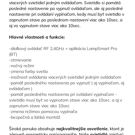
viacerých svietidiel jedným ovládačom. Svietidlo si pamätá
posledné nastavenie po vypnutí ovládačom, ale aj posledné
nastavenie pri ovládaní vypínačom, kedy musí byť svietidlo v
zapnutom stave po poslednom nastavení viac ako 10sec. a
aj vo vypnutom stave viac ako 10sec.
Hlavné vlastnosti a funkcie:
-diaľkový ovládač RF 2,4GHz + aplikácia LampSmart Pro
(BT)
-stmievanie
-nočný režim
-zmena farby svetla
-možnosť ovládania viacerých svietidiel jedným ovládačom
-pamäť posledného nastavenia po vypnutí ( aj vypínačom, aj
ovládačom )
-pamäť posledného nastavenia pri ovládaní vypínačom -
svietidlo musí byť vo vypnutom stave viac ako 10sec. a aj v
zapnutom stave viac ako 10sec
-zmena režimov pomocou vypínača
-bezpečná a ľahká montáž
Široká ponuka obsahuje
najkvalitnejšie osvetlenie
, ktoré je
zároveň energeticky najúspornejšie. Naše
svietidlá
zaisťujú