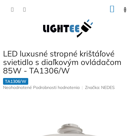
Prejsť
NÁKU
na
obsah
KOŠÍK
LED luxusné stropné krištáľové
svietidlo s diaľkovým ovládačom
85W - TA1306/W
TA1306/W
Priemerné
Neohodnotené
Podrobnosti hodnotenia
Značka:
NEDES
hodnotenie
produktu
je
0,0
z
5
hviezdičiek.