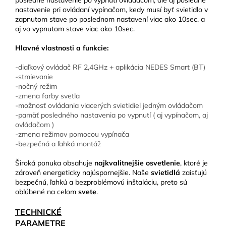
posledné nastavenie po vypnutí ovládačom, ale aj posledné
nastavenie pri ovládaní vypínačom, kedy musí byť svietidlo v
zapnutom stave po poslednom nastavení viac ako 10sec. a
aj vo vypnutom stave viac ako 10sec.
Hlavné vlastnosti a funkcie:
-diaľkový ovládač RF 2,4GHz + aplikácia NEDES Smart (BT)
-stmievanie
-nočný režim
-zmena farby svetla
-možnosť ovládania viacerých svietidiel jedným ovládačom
-pamäť posledného nastavenia po vypnutí ( aj vypínačom, aj
ovládačom )
-zmena režimov pomocou vypínača
-bezpečná a ľahká montáž
Široká ponuka obsahuje
najkvalitnejšie osvetlenie
, ktoré je
zároveň energeticky najúspornejšie. Naše
svietidlá
zaisťujú
bezpečnú, ľahkú a bezproblémovú inštaláciu, preto sú
obľúbené na celom
svete
.
TECHNICKÉ
PARAMETRE