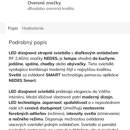
Overené značky
dlhodobo overená kvalita
Popis
Hodnotenie
Podrobný popis
LED dizajnové stropné svietidlo
s
diaľkovým ovládačom
RF 2,4GHz značky
NEDES,
je
lampa
vhodná
do kuchyne
,
jedálne
,
spálne, chodby
alebo
obývačky
. Tieto svietidlá
vynikajúco kombinujú moderný štýl s najvyššou kvalitou.
Svetlá
sú ovládané
SMART
technológiu pomocou aplikácie
NEDES Smart
.
LED
dizajnové svietidlá
pridávajú eleganciu do Vášho
interiéru. Medzi kľúčové vlastnosti patrí
moderný dizajn
,
LED technológia
,
úspornosť
,
spoľahlivosť
a v neposlednom
rade ich
cenová dostupnosť
. Umožňujú
nastavenie
farebných odtieňov
(režimov),
intenzity svetla
(stmievanie)
a nočného režimu
. Disponuje možnosťou ovládania
viacerých svietidiel jedným ovládačom. Svietidlo si pamätá