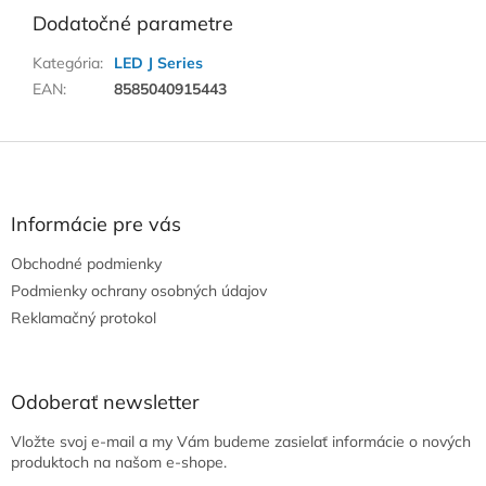
Dodatočné parametre
Kategória
:
LED J Series
EAN
:
8585040915443
Z
á
p
ä
Informácie pre vás
t
Obchodné podmienky
i
e
Podmienky ochrany osobných údajov
Reklamačný protokol
Odoberať newsletter
Vložte svoj e-mail a my Vám budeme zasielať informácie o nových
produktoch na našom e-shope.