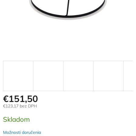
€151,50
€123,17 bez DPH
Jednotková
Skladom
cena:
Možnosti doručenia