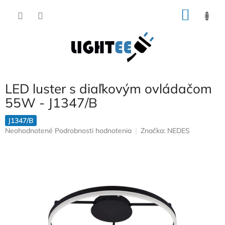
Prejsť
NÁKU
na
obsah
KOŠÍK
LED luster s diaľkovým ovládačom
55W - J1347/B
J1347/B
Priemerné
Neohodnotené
Podrobnosti hodnotenia
Značka:
NEDES
hodnotenie
produktu
je
0,0
z
5
hviezdičiek.