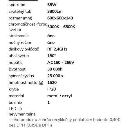
spotreba
55W
svetelný tok
3800Lm
rozmer (mm)
600x600x140
chromatičnosť (farba
3000K - 6500K
svetla)
stmievanie
áno
nočný režim
áno
diaľkový ovládač
RF 2,4GHz
uhol svetla
180°
napätie
AC160 - 265V
životnosť
30 000h
spínací cyklus
25 000 x
hmotnosť netto (g)
1520
krytie
IP20
materiál
metal / acryl
balenie
1
LED sú
nevymeniteľné
-cena produktu zahŕňa recyklačný poplatok v hodnote 0,40€
bez DPH (0,49€ s DPH)