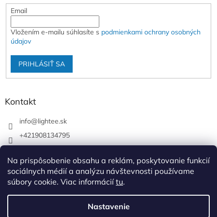
Email
Vložením e-mailu súhlasíte s
podmienkami ochrany osobných
údajov
PRIHLÁSIŤ SA
Kontakt
info
@
lightee.sk
+421908134795
lightee.sk
Na prispôsobenie obsahu a reklám, poskytovanie funkcií
lightee.sk
sociálnych médií a analýzu návštevnosti používame
súbory cookie. Viac informácií
tu
.
Vytvoril Shoptet
Nastavenie