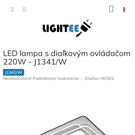
Prejsť
NÁKU
na
obsah
KOŠÍK
LED lampa s diaľkovým ovládačom
220W - J1341/W
J1341/W
Priemerné
Neohodnotené
Podrobnosti hodnotenia
Značka:
NEDES
hodnotenie
produktu
je
0,0
z
5
hviezdičiek.