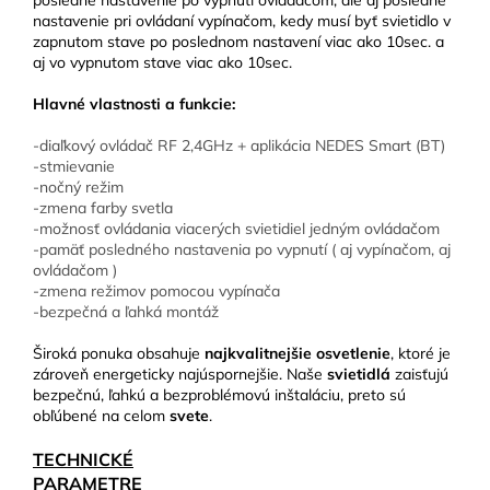
posledné nastavenie po vypnutí ovládačom, ale aj posledné
nastavenie pri ovládaní vypínačom, kedy musí byť svietidlo v
zapnutom stave po poslednom nastavení viac ako 10sec. a
aj vo vypnutom stave viac ako 10sec.
Hlavné vlastnosti a funkcie:
-diaľkový ovládač RF 2,4GHz + aplikácia NEDES Smart (BT)
-stmievanie
-nočný režim
-zmena farby svetla
-možnosť ovládania viacerých svietidiel jedným ovládačom
-pamäť posledného nastavenia po vypnutí ( aj vypínačom, aj
ovládačom )
-zmena režimov pomocou vypínača
-bezpečná a ľahká montáž
Široká ponuka obsahuje
najkvalitnejšie osvetlenie
, ktoré je
zároveň energeticky najúspornejšie. Naše
svietidlá
zaisťujú
bezpečnú, ľahkú a bezproblémovú inštaláciu, preto sú
obľúbené na celom
svete
.
TECHNICKÉ
PARAMETRE