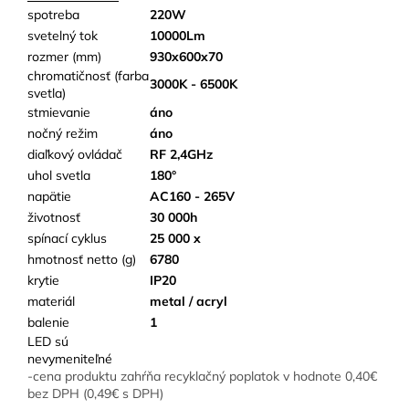
spotreba
220W
svetelný tok
10000Lm
rozmer (mm)
930x600x70
chromatičnosť (farba
3000K - 6500K
svetla)
stmievanie
áno
nočný režim
áno
diaľkový ovládač
RF 2,4GHz
uhol svetla
180°
napätie
AC160 - 265V
životnosť
30 000h
spínací cyklus
25 000 x
hmotnosť netto (g)
6780
krytie
IP20
materiál
metal / acryl
balenie
1
LED sú
nevymeniteľné
-cena produktu zahŕňa recyklačný poplatok v hodnote 0,40€
bez DPH (0,49€ s DPH)