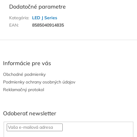
Dodatočné parametre
Kategória
:
LED J Series
EAN
:
8585040914835
Z
á
p
ä
Informácie pre vás
t
Obchodné podmienky
i
e
Podmienky ochrany osobných údajov
Reklamačný protokol
Odoberať newsletter