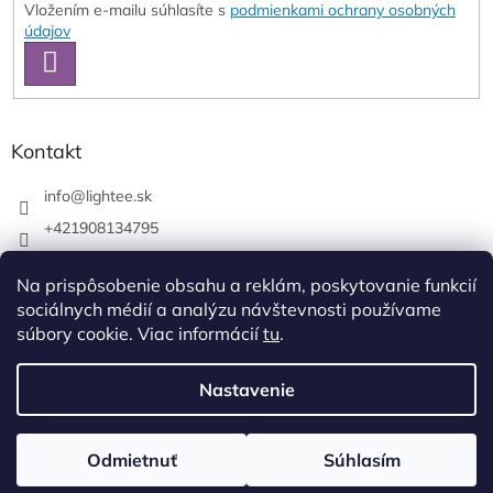
Vložením e-mailu súhlasíte s
podmienkami ochrany osobných
údajov
PRIHLÁSIŤ
SA
Kontakt
info
@
lightee.sk
+421908134795
lightee.sk
Na prispôsobenie obsahu a reklám, poskytovanie funkcií
lightee.sk
sociálnych médií a analýzu návštevnosti používame
súbory cookie. Viac informácií
tu
.
Vytvoril Shoptet
Nastavenie
Copyright 2026
Lightee
. Všetky práva vyhradené.
Upraviť
Odmietnuť
Súhlasím
nastavenie cookies