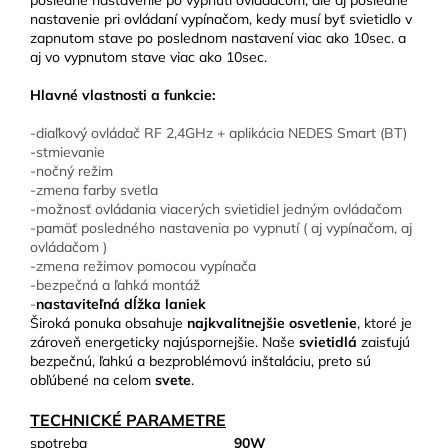
posledné nastavenie po vypnutí ovládačom, ale aj posledné
nastavenie pri ovládaní vypínačom, kedy musí byť svietidlo v
zapnutom stave po poslednom nastavení viac ako 10sec. a
aj vo vypnutom stave viac ako 10sec.
Hlavné vlastnosti a funkcie:
-diaľkový ovládač RF 2,4GHz + aplikácia NEDES Smart (BT)
-stmievanie
-nočný režim
-zmena farby svetla
-možnosť ovládania viacerých svietidiel jedným ovládačom
-pamäť posledného nastavenia po vypnutí ( aj vypínačom, aj
ovládačom )
-zmena režimov pomocou vypínača
-bezpečná a ľahká montáž
-
nastaviteľná dĺžka laniek
Široká ponuka obsahuje
najkvalitnejšie osvetlenie
, ktoré je
zároveň energeticky najúspornejšie. Naše
svietidlá
zaisťujú
bezpečnú, ľahkú a bezproblémovú inštaláciu, preto sú
obľúbené na celom
svete
.
TECHNICKÉ PARAMETRE
spotreba
90W