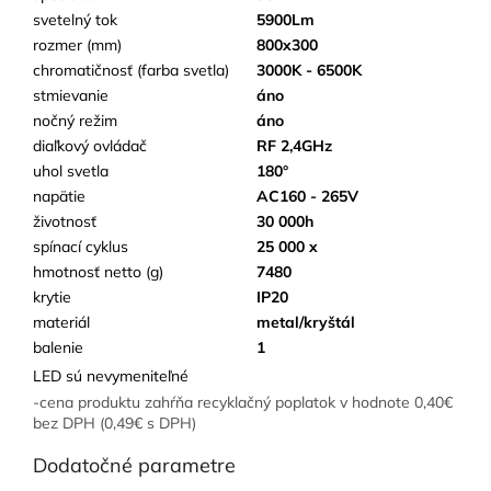
svetelný tok
5900Lm
rozmer (mm)
800x300
chromatičnosť (farba svetla)
3000K - 6500K
stmievanie
áno
nočný režim
áno
diaľkový ovládač
RF 2,4GHz
uhol svetla
180°
napätie
AC160 - 265V
životnosť
30 000h
spínací cyklus
25 000 x
hmotnosť netto (g)
7480
krytie
IP20
materiál
metal/kryštál
balenie
1
LED sú nevymeniteľné
-cena produktu zahŕňa recyklačný poplatok v hodnote 0,40€
bez DPH (0,49€ s DPH)
Dodatočné parametre