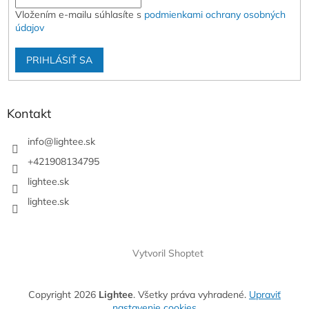
Vložením e-mailu súhlasíte s
podmienkami ochrany osobných
údajov
PRIHLÁSIŤ SA
Kontakt
info
@
lightee.sk
+421908134795
lightee.sk
lightee.sk
Vytvoril Shoptet
Copyright 2026
Lightee
. Všetky práva vyhradené.
Upraviť
nastavenie cookies