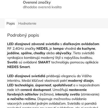
Overené značky
dlhodobo overená kvalita
Popis
Hodnotenie
Podrobný popis
LED dizajnové závesné svietidlo
s
diaľkovým ovládačom
RF 2,4GHz značky
NEDES,
je
lampa
vhodná
do kuchyne
,
jedálne
,
spálne, chodby
alebo
obývačky
. Tieto svietidlá
vynikajúco kombinujú moderný štýl s najvyššou kvalitou.
Svetlá
sú ovládané
SMART
technológiu pomocou aplikácie
NEDES Smart
.
LED
dizajnové svietidlá
pridávajú eleganciu do Vášho
interiéru. Medzi kľúčové vlastnosti patrí
moderný dizajn
,
LED technológia
,
úspornosť
,
spoľahlivosť
a v neposlednom
rade ich
cenová dostupnosť
. Umožňujú
nastavenie
farebných odtieňov
(režimov),
intenzity svetla
(stmievanie)
a nočného režimu
. Disponuje možnosťou ovládania
viacerých svietidiel jedným ovládačom. Svietidlo si pamätá