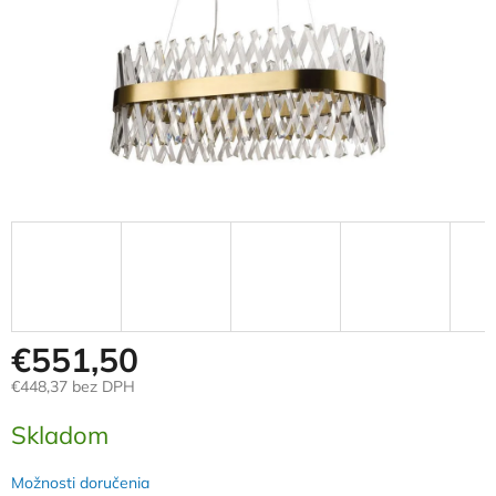
€551,50
€448,37 bez DPH
Jednotková
Skladom
cena:
Možnosti doručenia