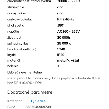
chromatičnosť (farba svetla)
3000K - 6500K
stmievanie
áno
nočný režim
áno
diaľkový ovládač
RF 2,4GHz
uhol svetla
180°
napätie
AC160 - 265V
životnosť
30 000h
spínací cyklus
25 000 x
hmotnosť netto (g)
5240
krytie
IP20
materiál
metal/kryštál
balenie
1
LED sú nevymeniteľné
-cena produktu zahŕňa recyklačný poplatok v hodnote 0,40€
bez DPH (0,49€ s DPH)
Dodatočné parametre
Kategória
:
LED J Series
EAN
:
8585040909749