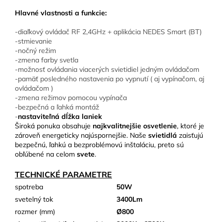
Hlavné vlastnosti a funkcie:
-diaľkový ovládač RF 2,4GHz + aplikácia NEDES Smart (BT)
-stmievanie
-nočný režim
-zmena farby svetla
-možnosť ovládania viacerých svietidiel jedným ovládačom
-pamäť posledného nastavenia po vypnutí ( aj vypínačom, aj
ovládačom )
-zmena režimov pomocou vypínača
-bezpečná a ľahká montáž
-
nastaviteľná dĺžka laniek
Široká ponuka obsahuje
najkvalitnejšie osvetlenie
, ktoré je
zároveň energeticky najúspornejšie. Naše
svietidlá
zaisťujú
bezpečnú, ľahkú a bezproblémovú inštaláciu, preto sú
obľúbené na celom
svete
.
TECHNICKÉ PARAMETRE
spotreba
50W
svetelný tok
3400Lm
rozmer (mm)
Ø800