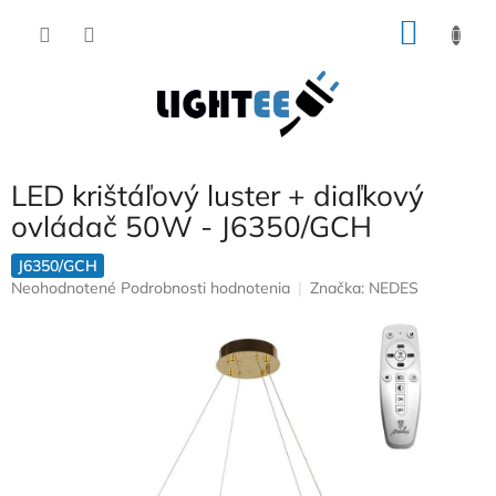
Prejsť
NÁKU
na
obsah
KOŠÍK
LED krištáľový luster + diaľkový
ovládač 50W - J6350/GCH
J6350/GCH
Priemerné
Neohodnotené
Podrobnosti hodnotenia
Značka:
NEDES
hodnotenie
produktu
je
0,0
z
5
hviezdičiek.