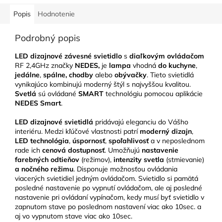
Popis
Hodnotenie
Podrobný popis
LED dizajnové závesné svietidlo
s
diaľkovým ovládačom
RF 2,4GHz značky
NEDES,
je
lampa
vhodná
do kuchyne
,
jedálne
,
spálne, chodby
alebo
obývačky
. Tieto svietidlá
vynikajúco kombinujú moderný štýl s najvyššou kvalitou.
Svetlá
sú ovládané
SMART
technológiu pomocou aplikácie
NEDES Smart
.
LED
dizajnové svietidlá
pridávajú eleganciu do Vášho
interiéru. Medzi kľúčové vlastnosti patrí
moderný dizajn
,
LED technológia
,
úspornosť
,
spoľahlivosť
a v neposlednom
rade ich
cenová dostupnosť
. Umožňujú
nastavenie
farebných odtieňov
(režimov),
intenzity svetla
(stmievanie)
a nočného režimu
. Disponuje možnosťou ovládania
viacerých svietidiel jedným ovládačom. Svietidlo si pamätá
posledné nastavenie po vypnutí ovládačom, ale aj posledné
nastavenie pri ovládaní vypínačom, kedy musí byť svietidlo v
zapnutom stave po poslednom nastavení viac ako 10sec. a
aj vo vypnutom stave viac ako 10sec.