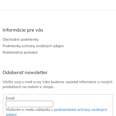
Z
á
p
ä
Informácie pre vás
t
Obchodné podmienky
i
e
Podmienky ochrany osobných údajov
Reklamačný protokol
Odoberať newsletter
Vložte svoj e-mail a my Vám budeme zasielať informácie o nových
produktoch na našom e-shope.
Email
Vložením e-mailu súhlasíte s
podmienkami ochrany osobných
údajov