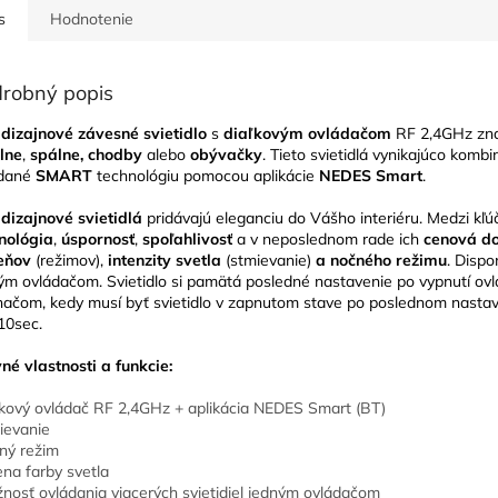
s
Hodnotenie
robný popis
dizajnové závesné svietidlo
s
diaľkovým ovládačom
RF 2,4GHz zn
lne
,
spálne, chodby
alebo
obývačky
. Tieto svietidlá vynikajúco komb
ádané
SMART
technológiu pomocou aplikácie
NEDES Smart
.
dizajnové svietidlá
pridávajú eleganciu do Vášho interiéru. Medzi kľúč
nológia
,
úspornosť
,
spoľahlivosť
a v neposlednom rade ich
cenová do
ieňov
(režimov),
intenzity svetla
(stmievanie)
a nočného režimu
. Dispo
ým ovládačom. Svietidlo si pamätá posledné nastavenie po vypnutí ovl
načom, kedy musí byť svietidlo v zapnutom stave po poslednom nastave
10sec.
né vlastnosti a funkcie:
ľkový ovládač RF 2,4GHz + aplikácia NEDES Smart (BT)
ievanie
ný režim
na farby svetla
nosť ovládania viacerých svietidiel jedným ovládačom