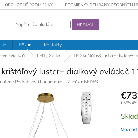
OBCHODNÉ PODMIENKY
PODMIENKY OCHRANY OSOBNÝCH Ú
HĽADAŤ
nie
Rôzne
Kontakty
ové svietidlá
LED J Series
LED krištáľový luster+ diaľkový
 krištáľový luster+ diaľkový ovládač
rné
notené
Podrobnosti hodnotenia
Značka:
NEDES
nie
€73
u
€595,45
Jednotk
Skla
cena:
iek.
Možnosti