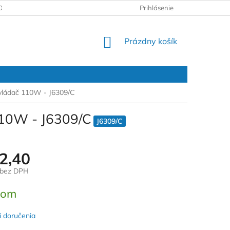
DAJOV
REKLAMAČNÝ PROTOKOL
Prihlásenie
NÁKUPNÝ
Prázdny košík
KOŠÍK
 ovládač 110W - J6309/C
 110W - J6309/C
J6309/C
2,40
 bez DPH
ová
dom
 doručenia