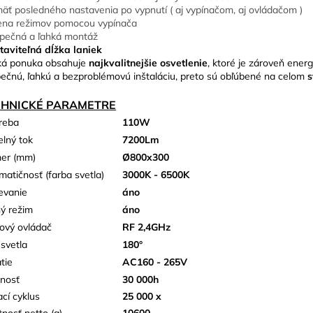
äť posledného nastavenia po vypnutí ( aj vypínačom, aj ovládačom )
na režimov pomocou vypínača
pečná a ľahká montáž
taviteľná dĺžka laniek
ká ponuka obsahuje
najkvalitnejšie osvetlenie
, ktoré je zároveň ener
ečnú, ľahkú a bezproblémovú inštaláciu, preto sú obľúbené na celom
s
CHNICKÉ PARAMETRE
reba
110W
elný tok
7200Lm
er (mm)
Ø800x300
matičnosť (farba svetla)
3000K - 6500K
evanie
áno
ý režim
áno
kový ovládač
RF 2,4GHz
 svetla
180°
tie
AC160 - 265V
tnosť
30 000h
ací cyklus
25 000 x
nosť netto (g)
10600