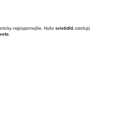
geticky najúspornejšie. Naše
svietidlá
zaisťujú
vete
.