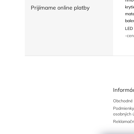
kryti
Prijímame online platby
mate
bale
LED 
-cen
Z
á
p
ä
t
Informác
i
e
Obchodné 
Podmienky
osobných 
Reklamačn