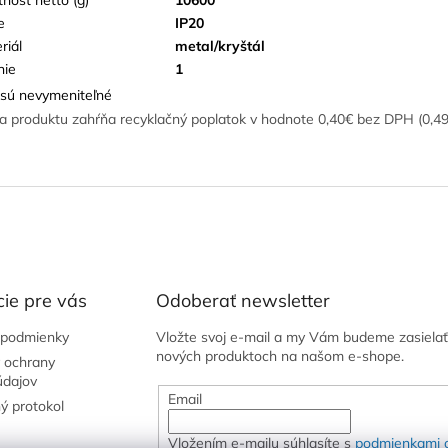
e
IP20
riál
metal/kryštál
nie
1
sú nevymeniteľné
a produktu zahŕňa recyklačný poplatok v hodnote 0,40€ bez DPH (0,4
ie pre vás
Odoberať newsletter
podmienky
Vložte svoj e-mail a my Vám budeme zasielať
nových produktoch na našom e-shope.
 ochrany
údajov
Email
ý protokol
Vložením e-mailu súhlasíte s
podmienkami 