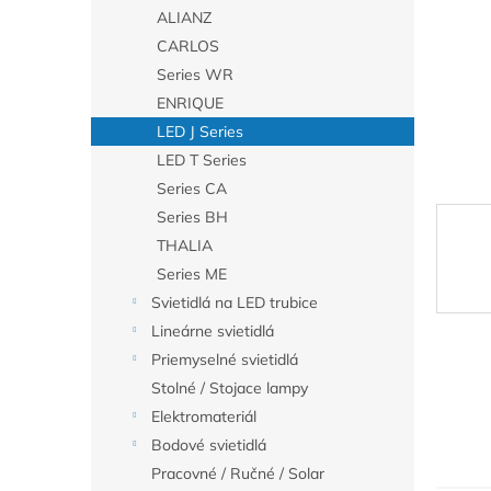
ALIANZ
CARLOS
Series WR
ENRIQUE
LED J Series
LED T Series
Series CA
Series BH
THALIA
Series ME
Svietidlá na LED trubice
Lineárne svietidlá
Priemyselné svietidlá
Stolné / Stojace lampy
Elektromateriál
Bodové svietidlá
Pracovné / Ručné / Solar