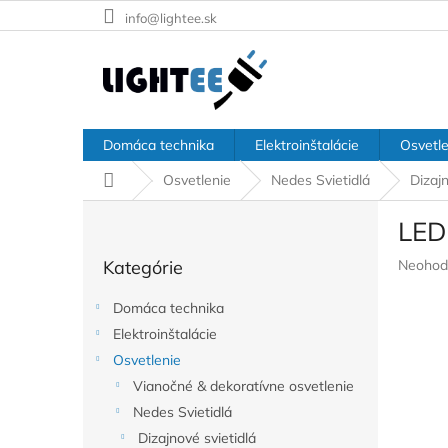
Prejsť
info@lightee.sk
na
obsah
Domáca technika
Elektroinštalácie
Osvetle
Domov
Osvetlenie
Nedes Svietidlá
Dizajn
B
LED
o
Preskočiť
č
Prieme
Kategórie
Neohod
kategórie
n
hodnote
ý
produkt
Domáca technika
p
je
Elektroinštalácie
a
0,0
z
Osvetlenie
n
5
e
Vianočné & dekoratívne osvetlenie
hviezdič
l
Nedes Svietidlá
Dizajnové svietidlá