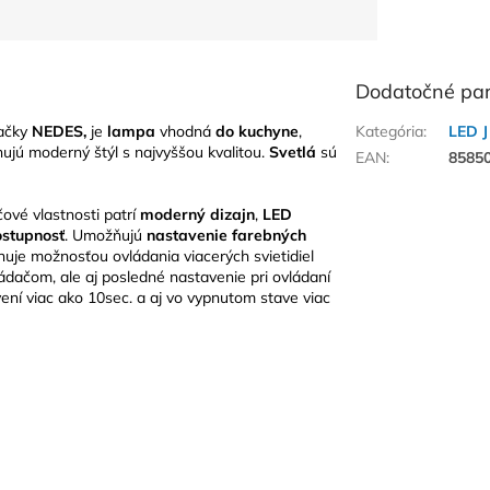
Dodatočné pa
ačky
NEDES,
je
lampa
vhodná
do kuchyne
,
Kategória
:
LED J
inujú moderný štýl s najvyššou kvalitou.
Svetlá
sú
EAN
:
8585
ové vlastnosti patrí
moderný dizajn
,
LED
stupnosť
. Umožňujú
nastavenie farebných
nuje možnosťou ovládania viacerých svietidiel
ádačom, ale aj posledné nastavenie pri ovládaní
ní viac ako 10sec. a aj vo vypnutom stave viac