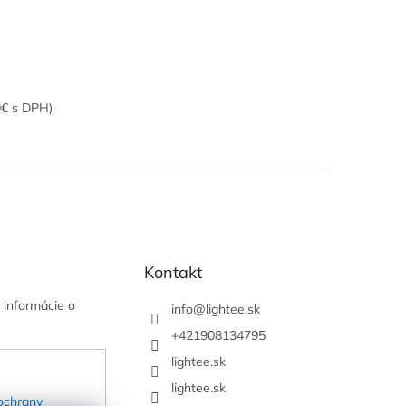
9€ s DPH)
Kontakt
 informácie o
info
@
lightee.sk
+421908134795
lightee.sk
lightee.sk
ochrany