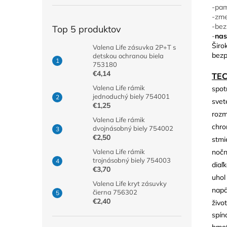
-pam
-zme
-bez
Top 5 produktov
-
nas
Širo
Valena Life zásuvka 2P+T s
bezp
detskou ochranou biela
753180
€4,14
TE
Valena Life rámik
spot
jednoduchý biely 754001
svet
€1,25
rozm
Valena Life rámik
chro
dvojnásobný biely 754002
€2,50
stmi
nočn
Valena Life rámik
trojnásobný biely 754003
diaľ
€3,70
uhol
Valena Life kryt zásuvky
napä
čierna 756302
€2,40
živo
spín
hmot