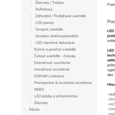
Žiarovky / Trubice
Popi
Reflektory
Záhradné / Podlahové svietidlá
Pod
LED panely
Stropné svietidlá
LED 
jedá
Domáce elektrospotrebiče
ovl
LED vianočné dekorácie
Ručné a pozičné svietidlá
LED
tech
Čelové svietidlá - čelovky
odt
Exteriérové osvetlenie
jedn
Interiérové osvetlenie
vypí
ako 
OSRAM Ledvance
Priemyselné & technické osvetlenie
Hlav
NEBO
-dia
LED pásiky a príslušenstvo
-stm
Žiarovky
-noč
-zme
Rôzne
-mož