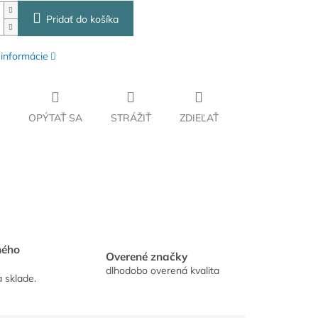
Pridať do košíka
 informácie
OPÝTAŤ SA
STRÁŽIŤ
ZDIEĽAŤ
hého
Overené značky
dlhodobo overená kvalita
a sklade.