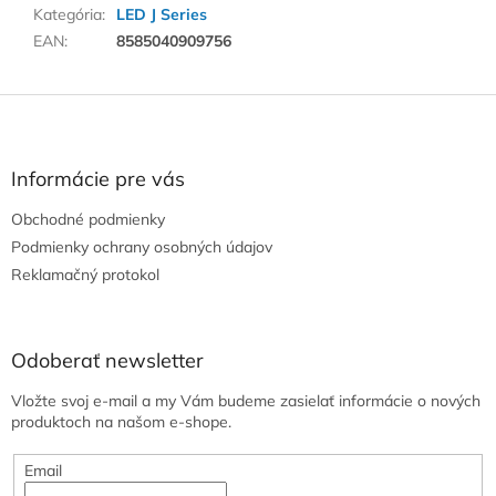
Kategória
:
LED J Series
EAN
:
8585040909756
Z
á
p
ä
Informácie pre vás
t
Obchodné podmienky
i
e
Podmienky ochrany osobných údajov
Reklamačný protokol
Odoberať newsletter
Vložte svoj e-mail a my Vám budeme zasielať informácie o nových
produktoch na našom e-shope.
Email