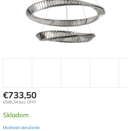
€733,50
€596,34 bez DPH
Jednotková
Skladom
cena:
Možnosti doručenia