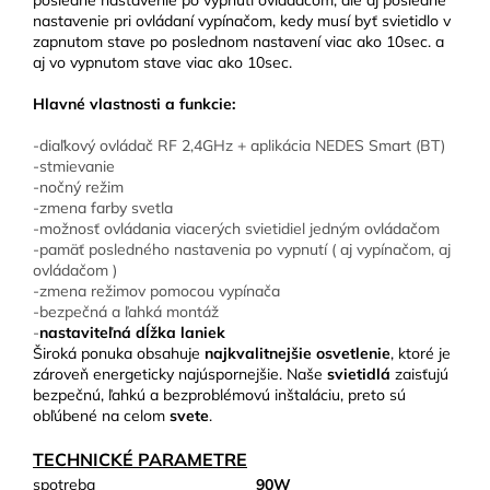
posledné nastavenie po vypnutí ovládačom, ale aj posledné
nastavenie pri ovládaní vypínačom, kedy musí byť svietidlo v
zapnutom stave po poslednom nastavení viac ako 10sec. a
aj vo vypnutom stave viac ako 10sec.
Hlavné vlastnosti a funkcie:
-diaľkový ovládač RF 2,4GHz + aplikácia NEDES Smart (BT)
-stmievanie
-nočný režim
-zmena farby svetla
-možnosť ovládania viacerých svietidiel jedným ovládačom
-pamäť posledného nastavenia po vypnutí ( aj vypínačom, aj
ovládačom )
-zmena režimov pomocou vypínača
-bezpečná a ľahká montáž
-
nastaviteľná dĺžka laniek
Široká ponuka obsahuje
najkvalitnejšie osvetlenie
, ktoré je
zároveň energeticky najúspornejšie. Naše
svietidlá
zaisťujú
bezpečnú, ľahkú a bezproblémovú inštaláciu, preto sú
obľúbené na celom
svete
.
TECHNICKÉ PARAMETRE
spotreba
90W