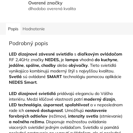
Overené značky
dlhodobo overená kvalita
Popis
Hodnotenie
Podrobný popis
LED dizajnové závesné svietidlo
s
diaľkovým ovládačom
RF 2,4GHz značky
NEDES,
je
lampa
vhodná
do kuchyne
,
jedálne
,
spálne, chodby
alebo
obývačky
. Tieto svietidlá
vynikajúco kombinujú moderný štýl s najvyššou kvalitou.
Svetlá
sú ovládané
SMART
technológiu pomocou aplikácie
NEDES Smart
.
LED
dizajnové svietidlá
pridávajú eleganciu do Vášho
interiéru. Medzi kľúčové vlastnosti patrí
moderný dizajn
,
LED technológia
,
úspornosť
,
spoľahlivosť
a v neposlednom
rade ich
cenová dostupnosť
. Umožňujú
nastavenie
farebných odtieňov
(režimov),
intenzity svetla
(stmievanie)
a nočného režimu
. Disponuje možnosťou ovládania
viacerých svietidiel jedným ovládačom. Svietidlo si pamätá