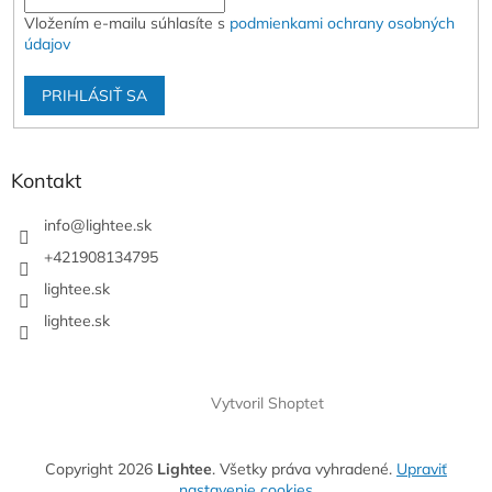
Vložením e-mailu súhlasíte s
podmienkami ochrany osobných
údajov
PRIHLÁSIŤ SA
Kontakt
info
@
lightee.sk
+421908134795
lightee.sk
lightee.sk
Vytvoril Shoptet
Copyright 2026
Lightee
. Všetky práva vyhradené.
Upraviť
nastavenie cookies