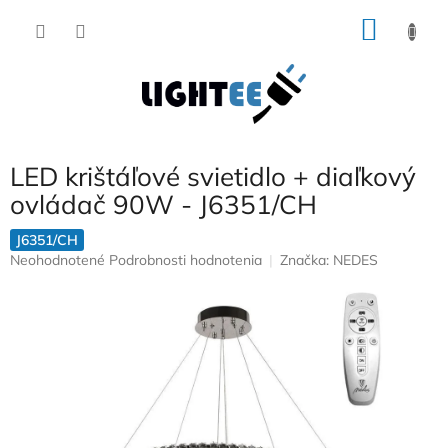
Prejsť
NÁKU
na
obsah
KOŠÍK
LED krištáľové svietidlo + diaľkový
ovládač 90W - J6351/CH
J6351/CH
Priemerné
Neohodnotené
Podrobnosti hodnotenia
Značka:
NEDES
hodnotenie
produktu
je
0,0
z
5
hviezdičiek.