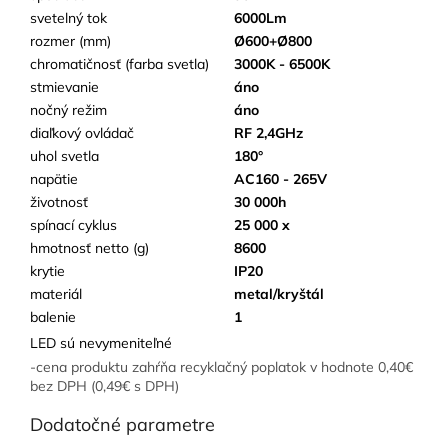
svetelný tok
6000Lm
rozmer (mm)
Ø600+Ø800
chromatičnosť (farba svetla)
3000K - 6500K
stmievanie
áno
nočný režim
áno
diaľkový ovládač
RF 2,4GHz
uhol svetla
180°
napätie
AC160 - 265V
životnosť
30 000h
spínací cyklus
25 000 x
hmotnosť netto (g)
8600
krytie
IP20
materiál
metal/kryštál
balenie
1
LED sú nevymeniteľné
-cena produktu zahŕňa recyklačný poplatok v hodnote 0,40€
bez DPH (0,49€ s DPH)
Dodatočné parametre