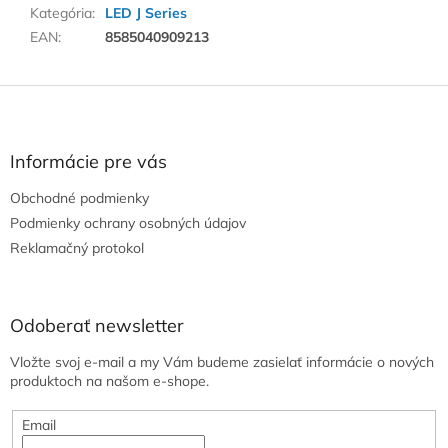
Kategória
:
LED J Series
EAN
:
8585040909213
Z
á
p
ä
Informácie pre vás
t
Obchodné podmienky
i
e
Podmienky ochrany osobných údajov
Reklamačný protokol
Odoberať newsletter
Vložte svoj e-mail a my Vám budeme zasielať informácie o nových
produktoch na našom e-shope.
Email