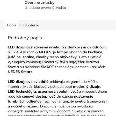
Overené značky
dlhodobo overená kvalita
Popis
Hodnotenie
Podrobný popis
LED dizajnové závesné svietidlo
s
diaľkovým ovládačom
RF 2,4GHz značky
NEDES,
je
lampa
vhodná
do kuchyne
,
jedálne
,
spálne, chodby
alebo
obývačky
. Tieto svietidlá
vynikajúco kombinujú moderný štýl s najvyššou kvalitou.
Svetlá
sú ovládané
SMART
technológiu pomocou aplikácie
NEDES Smart
.
LED
dizajnové svietidlá
pridávajú eleganciu do Vášho
interiéru. Medzi kľúčové vlastnosti patrí
moderný dizajn
,
LED technológia
,
úspornosť
,
spoľahlivosť
a v neposlednom
rade ich
cenová dostupnosť
. Umožňujú
nastavenie
farebných odtieňov
(režimov),
intenzity svetla
(stmievanie)
a nočného režimu
. Disponuje možnosťou ovládania
viacerých svietidiel jedným ovládačom. Svietidlo si pamätá