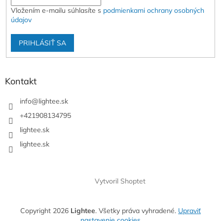
Vložením e-mailu súhlasíte s
podmienkami ochrany osobných
údajov
PRIHLÁSIŤ SA
Kontakt
info
@
lightee.sk
+421908134795
lightee.sk
lightee.sk
Vytvoril Shoptet
Copyright 2026
Lightee
. Všetky práva vyhradené.
Upraviť
nastavenie cookies