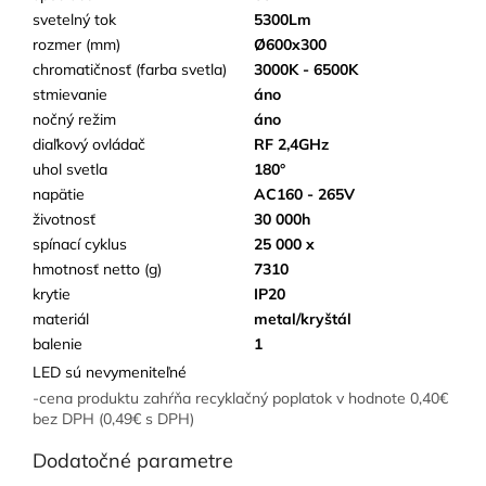
svetelný tok
5300Lm
rozmer (mm)
Ø600x300
chromatičnosť (farba svetla)
3000K - 6500K
stmievanie
áno
nočný režim
áno
diaľkový ovládač
RF 2,4GHz
uhol svetla
180°
napätie
AC160 - 265V
životnosť
30 000h
spínací cyklus
25 000 x
hmotnosť netto (g)
7310
krytie
IP20
materiál
metal/kryštál
balenie
1
LED sú nevymeniteľné
-cena produktu zahŕňa recyklačný poplatok v hodnote 0,40€
bez DPH (0,49€ s DPH)
Dodatočné parametre