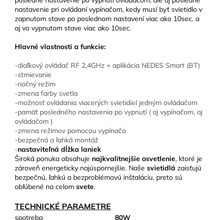
posledné nastavenie po vypnutí ovládačom, ale aj posledné
nastavenie pri ovládaní vypínačom, kedy musí byť svietidlo v
zapnutom stave po poslednom nastavení viac ako 10sec. a
aj vo vypnutom stave viac ako 10sec.
Hlavné vlastnosti a funkcie:
-diaľkový ovládač RF 2,4GHz + aplikácia NEDES Smart (BT)
-stmievanie
-nočný režim
-zmena farby svetla
-možnosť ovládania viacerých svietidiel jedným ovládačom
-pamäť posledného nastavenia po vypnutí ( aj vypínačom, aj
ovládačom )
-zmena režimov pomocou vypínača
-bezpečná a ľahká montáž
-
nastaviteľná dĺžka laniek
Široká ponuka obsahuje
najkvalitnejšie osvetlenie
, ktoré je
zároveň energeticky najúspornejšie. Naše
svietidlá
zaisťujú
bezpečnú, ľahkú a bezproblémovú inštaláciu, preto sú
obľúbené na celom
svete
.
TECHNICKÉ PARAMETRE
spotreba
80W