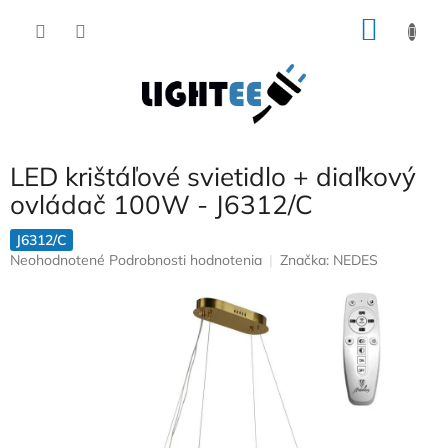
Prejsť
NÁKU
na
obsah
KOŠÍK
LED krištáľové svietidlo + diaľkový
ovládač 100W - J6312/C
J6312/C
Priemerné
Neohodnotené
Podrobnosti hodnotenia
Značka:
NEDES
hodnotenie
produktu
je
0,0
z
5
hviezdičiek.