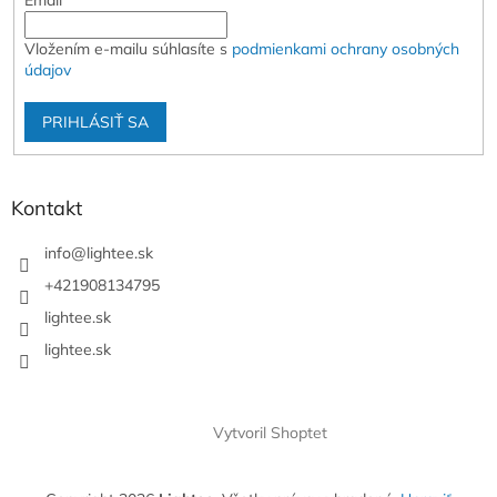
Email
Vložením e-mailu súhlasíte s
podmienkami ochrany osobných
údajov
PRIHLÁSIŤ SA
Kontakt
info
@
lightee.sk
+421908134795
lightee.sk
lightee.sk
Vytvoril Shoptet