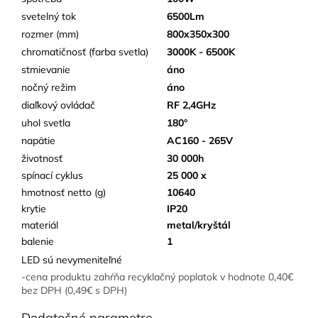
svetelný tok
6500Lm
rozmer (mm)
800x350x300
chromatičnosť (farba svetla)
3000K - 6500K
stmievanie
áno
nočný režim
áno
diaľkový ovládač
RF 2,4GHz
uhol svetla
180°
napätie
AC160 - 265V
životnosť
30 000h
spínací cyklus
25 000 x
hmotnosť netto (g)
10640
krytie
IP20
materiál
metal/kryštál
balenie
1
LED sú nevymeniteľné
-cena produktu zahŕňa recyklačný poplatok v hodnote 0,40€
bez DPH (0,49€ s DPH)
Dodatočné parametre