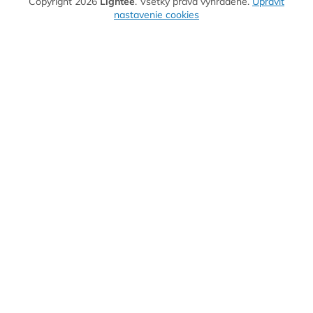
Copyright 2026
Lightee
. Všetky práva vyhradené.
Upraviť
nastavenie cookies