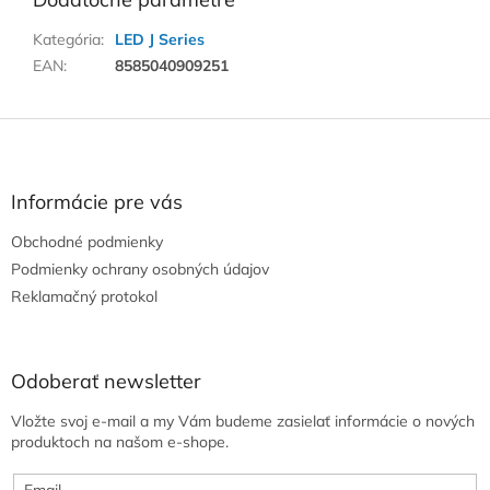
Kategória
:
LED J Series
EAN
:
8585040909251
Z
á
p
ä
Informácie pre vás
t
Obchodné podmienky
i
e
Podmienky ochrany osobných údajov
Reklamačný protokol
Odoberať newsletter
Vložte svoj e-mail a my Vám budeme zasielať informácie o nových
produktoch na našom e-shope.