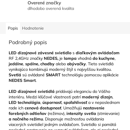
Overené značky
dlhodobo overená kvalita
Popis
Hodnotenie
Podrobný popis
LED dizajnové závesné svietidlo
s
diaľkovým ovládačom
RF 2,4GHz značky
NEDES,
je
lampa
vhodná
do kuchyne
,
jedálne
,
spálne, chodby
alebo
obývačky
. Tieto svietidlá
vynikajúco kombinujú moderný štýl s najvyššou kvalitou.
Svetlá
sú ovládané
SMART
technológiu pomocou aplikácie
NEDES Smart
.
LED
dizajnové svietidlá
pridávajú eleganciu do Vášho
interiéru. Medzi kľúčové vlastnosti patrí
moderný dizajn
,
LED technológia
,
úspornosť
,
spoľahlivosť
a v neposlednom
rade ich
cenová dostupnosť
. Umožňujú
nastavenie
farebných odtieňov
(režimov),
intenzity svetla
(stmievanie)
a nočného režimu
. Disponuje možnosťou ovládania
viacerých svietidiel jedným ovládačom. Svietidlo si pamätá