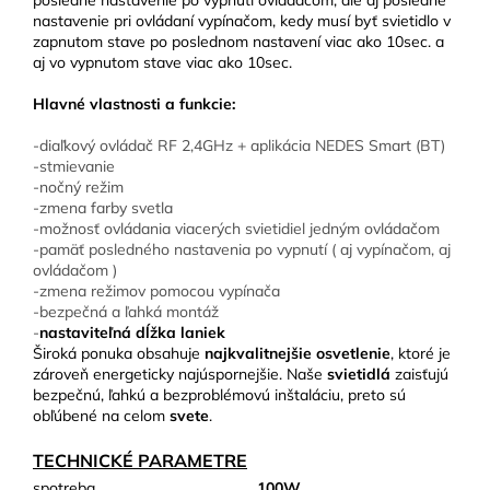
posledné nastavenie po vypnutí ovládačom, ale aj posledné
nastavenie pri ovládaní vypínačom, kedy musí byť svietidlo v
zapnutom stave po poslednom nastavení viac ako 10sec. a
aj vo vypnutom stave viac ako 10sec.
Hlavné vlastnosti a funkcie:
-diaľkový ovládač RF 2,4GHz + aplikácia NEDES Smart (BT)
-stmievanie
-nočný režim
-zmena farby svetla
-možnosť ovládania viacerých svietidiel jedným ovládačom
-pamäť posledného nastavenia po vypnutí ( aj vypínačom, aj
ovládačom )
-zmena režimov pomocou vypínača
-bezpečná a ľahká montáž
-
nastaviteľná dĺžka laniek
Široká ponuka obsahuje
najkvalitnejšie osvetlenie
, ktoré je
zároveň energeticky najúspornejšie. Naše
svietidlá
zaisťujú
bezpečnú, ľahkú a bezproblémovú inštaláciu, preto sú
obľúbené na celom
svete
.
TECHNICKÉ PARAMETRE
spotreba
100W