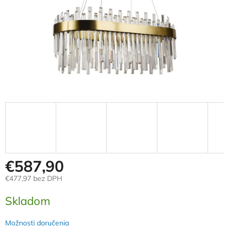
€587,90
€477,97 bez DPH
Jednotková
Skladom
cena:
Možnosti doručenia