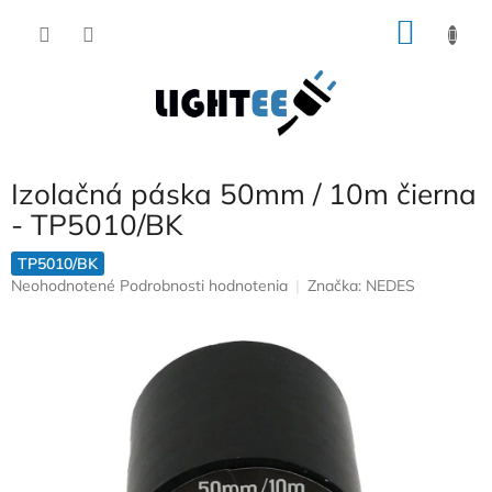
Prejsť
NÁKU
na
obsah
KOŠÍK
Izolačná páska 50mm / 10m čierna
- TP5010/BK
TP5010/BK
Priemerné
Neohodnotené
Podrobnosti hodnotenia
Značka:
NEDES
hodnotenie
produktu
je
0,0
z
5
hviezdičiek.