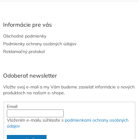
Z
á
p
ä
Informácie pre vás
t
Obchodné podmienky
i
e
Podmienky ochrany osobných údajov
Reklamačný protokol
Odoberať newsletter
Vložte svoj e-mail a my Vám budeme zasielať informácie o nových
produktoch na našom e-shope.
Email
Vložením e-mailu súhlasíte s
podmienkami ochrany osobných
údajov