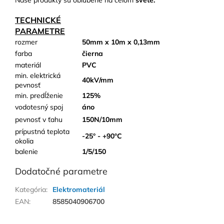
Naše produkty sú obľúbené na celom
svete.
TECHNICKÉ
PARAMETRE
rozmer
50mm x 10m x 0,13mm
farba
čierna
materiál
PVC
min. elektrická
40kV/mm
pevnosť
min. predĺženie
125%
vodotesný spoj
áno
pevnosť v ťahu
150N/10mm
prípustná teplota
-25° - +90°C
okolia
balenie
1/5/150
Dodatočné parametre
Kategória
:
Elektromateriál
EAN
:
8585040906700