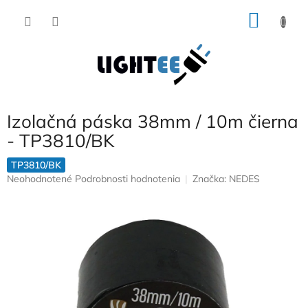
Prejsť
NÁKU
na
obsah
KOŠÍK
Izolačná páska 38mm / 10m čierna
- TP3810/BK
TP3810/BK
Priemerné
Neohodnotené
Podrobnosti hodnotenia
Značka:
NEDES
hodnotenie
produktu
je
0,0
z
5
hviezdičiek.