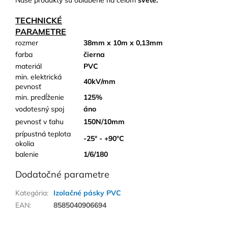
Naše produkty sú obľúbené na celom
svete.
TECHNICKÉ
PARAMETRE
rozmer
38mm x 10m x 0,13mm
farba
čierna
materiál
PVC
min. elektrická
40kV/mm
pevnosť
min. predĺženie
125%
vodotesný spoj
áno
pevnosť v ťahu
150N/10mm
prípustná teplota
-25° - +90°C
okolia
balenie
1/6/180
Dodatočné parametre
Kategória
:
Izolačné pásky PVC
EAN
:
8585040906694