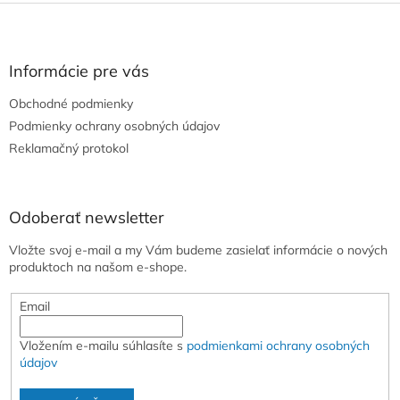
Z
á
p
ä
Informácie pre vás
t
Obchodné podmienky
i
e
Podmienky ochrany osobných údajov
Reklamačný protokol
Odoberať newsletter
Vložte svoj e-mail a my Vám budeme zasielať informácie o nových
produktoch na našom e-shope.
Email
Vložením e-mailu súhlasíte s
podmienkami ochrany osobných
údajov