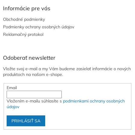
p
ä
Informácie pre vás
t
Obchodné podmienky
i
e
Podmienky ochrany osobných údajov
Reklamačný protokol
Odoberať newsletter
Vložte svoj e-mail a my Vám budeme zasielať informácie o nových
produktoch na našom e-shope.
Email
Vložením e-mailu súhlasíte s
podmienkami ochrany osobných
údajov
PRIHLÁSIŤ SA