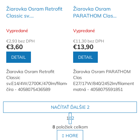
Žiarovka Osram Retrofit
Žiarovka Osram
Classic sv.
PARATHOM Clas
E14/4W/2700K/470lm/filament
E27/17W/840/2452lm/filam
číra
matná
Vypredané
Vypredané
€2,93 bez DPH
€11,30 bez DPH
€3,60
€13,90
DETAIL
DETAIL
Žiarovka Osram Retrofit
Žiarovka Osram PARATHOM
Classic
Clas
sv.E14/4W/2700K/470lm/filament
E27/17W/840/2452lm/filament
číra - 4058075436589
matná - 4058075591851
NAČÍTAŤ ĎALŠIE 2
S
1
2
t
O
r
8
položiek celkom
v
á
l
HORE
n