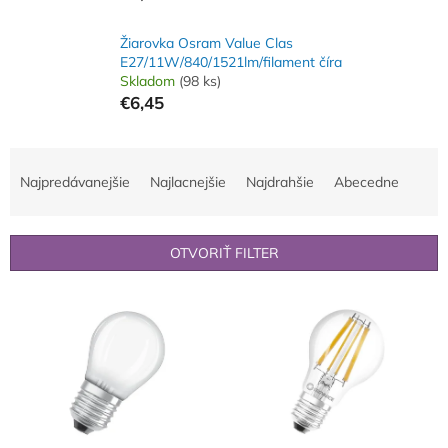
Žiarovka Osram Value Clas
E27/11W/840/1521lm/filament číra
Skladom
(98 ks)
€6,45
R
a
Najpredávanejšie
Najlacnejšie
Najdrahšie
Abecedne
d
e
n
OTVORIŤ FILTER
i
e
V
p
ý
r
p
o
i
d
s
u
p
k
r
t