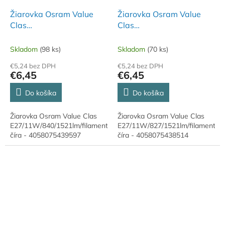
Žiarovka Osram Value
Žiarovka Osram Value
Clas
Clas
E27/11W/840/1521lm/filament
E27/11W/827/1521lm/filam
číra
číra
Skladom
(98 ks)
Skladom
(70 ks)
€5,24 bez DPH
€5,24 bez DPH
€6,45
€6,45
Do košíka
Do košíka
Žiarovka Osram Value Clas
Žiarovka Osram Value Clas
E27/11W/840/1521lm/filament
E27/11W/827/1521lm/filament
číra - 4058075439597
číra - 4058075438514