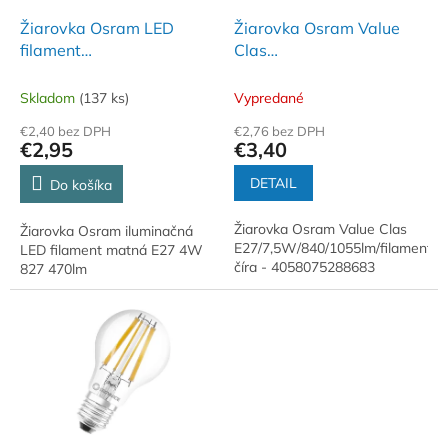
o
o
d
Žiarovka Osram LED
Žiarovka Osram Value
v
u
filament
Clas
k
E27/4W/827/470lm/matná
E27/7,5W/840/1055lm/fila
t
číra
Skladom
(137 ks)
Vypredané
o
€2,40 bez DPH
€2,76 bez DPH
v
€2,95
€3,40
DETAIL
Do košíka
Žiarovka Osram Value Clas
Žiarovka Osram iluminačná
E27/7,5W/840/1055lm/filament
LED filament matná E27 4W
číra - 4058075288683
827 470lm