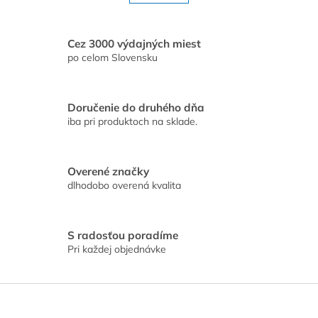
á
k
o
d
v
a
a
c
Cez 3000 výdajných miest
n
i
po celom Slovensku
i
e
e
p
r
Doručenie do druhého dňa
v
iba pri produktoch na sklade.
k
y
v
ý
Overené značky
p
dlhodobo overená kvalita
i
s
u
S radosťou poradíme
Pri každej objednávke
Z
á