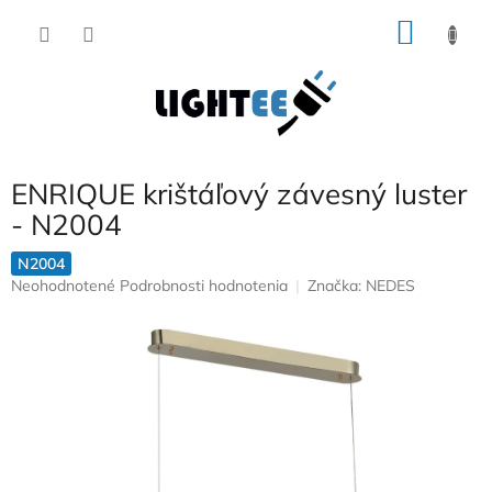
Prejsť
NÁKU
na
obsah
KOŠÍK
ENRIQUE krištáľový závesný luster
- N2004
N2004
Priemerné
Neohodnotené
Podrobnosti hodnotenia
Značka:
NEDES
hodnotenie
produktu
je
0,0
z
5
hviezdičiek.