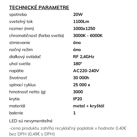
TECHNICKÉ PARAMETRE
spotreba
20W
svetelný tok
1100Lm
rozmer (mm)
1000x1250
chromatičnosť (farba svetla)
3000K - 6000K
stmievanie
áno
nočný režim
áno
diaľkový ovládač
RF 2,4GHz
uhol svetla
180°
napätie
AC220-240V
životnosť
30 000h
spínací cyklus
25 000 x
hmotnosť netto (g)
3000
krytie
IP20
materiál
metal + kryštál
balenie
1
LED sú nevymeniteľné
-cena produktu zahŕňa recyklačný poplatok v hodnote 0,40€
bez DPH (0,49€ s DPH)