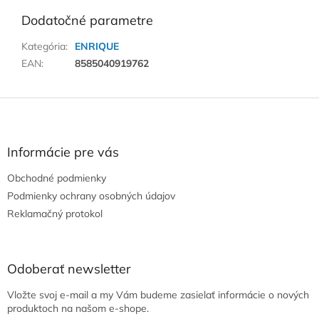
Dodatočné parametre
Kategória
:
ENRIQUE
EAN
:
8585040919762
Z
á
p
ä
Informácie pre vás
t
Obchodné podmienky
i
e
Podmienky ochrany osobných údajov
Reklamačný protokol
Odoberať newsletter
Vložte svoj e-mail a my Vám budeme zasielať informácie o nových
produktoch na našom e-shope.