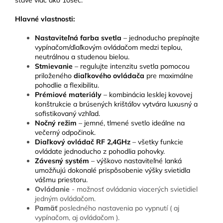
stave viac ako 10sec.
Hlavné vlastnosti:
Nastaviteľná farba svetla
– jednoducho prepínajte
vypínačom/ďiaľkovým ovládačom medzi teplou,
neutrálnou a studenou bielou.
Stmievanie
– regulujte intenzitu svetla pomocou
priloženého
diaľkového ovládača
pre maximálne
pohodlie a flexibilitu.
Prémiové materiály
– kombinácia lesklej kovovej
konštrukcie a brúsených krištáľov vytvára luxusný a
sofistikovaný vzhľad.
Nočný režim
– jemné, tlmené svetlo ideálne na
večerný odpočinok.
Diaľkový ovládač
RF 2,4GHz
– všetky funkcie
ovládate jednoducho z pohodlia pohovky.
Závesný systém
– výškovo nastaviteľné lanká
umožňujú dokonalé prispôsobenie výšky svietidla
vášmu priestoru.
Ovládanie
- možnosť ovládania viacerých svietidiel
jedným ovládačom.
Pamäť
posledného nastavenia po vypnutí ( aj
vypínačom, aj ovládačom ).