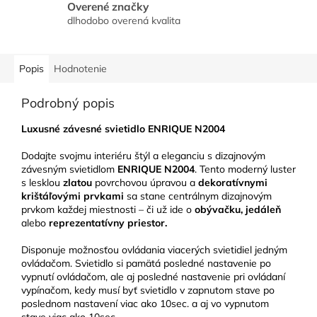
Overené značky
dlhodobo overená kvalita
Popis
Hodnotenie
Podrobný popis
Luxusné závesné svietidlo ENRIQUE N2004
Dodajte svojmu interiéru štýl a eleganciu s dizajnovým
závesným svietidlom
ENRIQUE
N2004
. Tento moderný luster
s lesklou
zlatou
povrchovou úpravou a
dekoratívnymi
krištáľovými prvkami
sa stane centrálnym dizajnovým
prvkom každej miestnosti – či už ide o
obývačku, jedáleň
alebo
reprezentatívny priestor.
Disponuje možnosťou ovládania viacerých svietidiel jedným
ovládačom. Svietidlo si pamätá posledné nastavenie po
vypnutí ovládačom, ale aj posledné nastavenie pri ovládaní
vypínačom, kedy musí byť svietidlo v zapnutom stave po
poslednom nastavení viac ako 10sec. a aj vo vypnutom