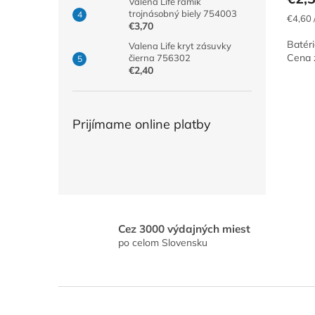
Valena Life rámik
trojnásobný biely 754003
Jednot
€4,60 
€3,70
cena:
Batér
Valena Life kryt zásuvky
Cena 
čierna 756302
€2,40
Prijímame online platby
Cez 3000 výdajných miest
po celom Slovensku
Z
á