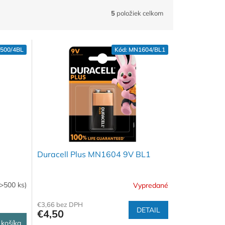
5
položiek celkom
500/4BL
Kód:
MN1604/BL1
Duracell Plus MN1604 9V BL1
(>500 ks)
Vypredané
€3,66 bez DPH
DETAIL
€4,50
 košíka