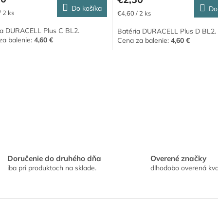
Do košíka
Do
ková
Jednotková
/ 2 ks
€4,60 / 2 ks
cena:
ia DURACELL Plus C BL2.
Batéria DURACELL Plus D BL2.
za balenie:
4,60 €
Cena za balenie:
4,60 €
O
v
l
á
d
a
c
i
e
p
r
Doručenie do druhého dňa
Overené značky
v
iba pri produktoch na sklade.
dlhodobo overená kva
k
y
v
ý
p