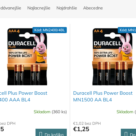
edávanejšie
Najlacnejšie
Najdrahšie
Abecedne
Kód:
MN2400/4BL
Kód:
MN1
ell Plus Power Boost
Duracell Plus Power Boost
00 AAA BL4
MN1500 AA BL4
Skladom
(360 ks)
Skladom
 bez DPH
€1,02 bez DPH
25
€1,25
Do košíka
Do