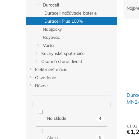
R
Duracell
a
Najpr
Duracell načúvacie batérie
d
e
Duracell Plus 100%
V
n
Nabíjačky
ý
i
Rayovac
p
e
Varta
i
p
Kuchynské spotrebiče
s
r
p
o
Osobná starostlivosť
r
d
Elektroinštalácie
o
u
Osvetlenie
d
k
Rôzne
u
t
Durac
k
o
MN24
t
v
o
v
Na sklade
4
€1,02
€1,
Akcia
0