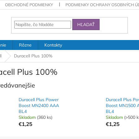
OBCHODNÉ PODMIENKY
PODMIENKY OCHRANY OSOBNÝCH Ú
HĽADAŤ
nie
Rôzne
Kontakty
l
Duracell Plus 100%
acell Plus 100%
redávanejšie
Duracell Plus Power
Duracell Plus P
Boost MN2400 AAA
Boost MN1500 
BL4
BL4
Skladom
(360 ks)
Skladom
(>500 k
€1,25
€1,25