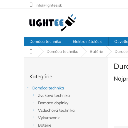
Prejsť
info@lightee.sk
na
obsah
Domáca technika
Elektroinštalácie
Osvetle
Domov
Domáca technika
Batérie
Duracel
B
Dur
o
Preskočiť
č
Kategórie
kategórie
Najp
n
ý
Domáca technika
p
Zvuková technika
a
Domáce doplnky
n
e
Vzduchová technika
l
Vykurovanie
Batérie