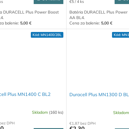
ková
Jednotková
ks
€5 / 4 ks
cena:
ia DURACELL Plus Power Boost
Batéria DURACELL Plus Power
4.
AA BL4.
za balenie:
5,00 €
Cena za balenie:
5,00 €
Kód:
MN1400/2BL
Kód:
MN1
cell Plus MN1400 C BL2
Duracell Plus MN1300 D B
Skladom
(160 ks)
Sklado
 bez DPH
€1,87 bez DPH
30
€2,30