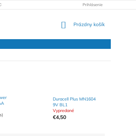
DAJOV
REKLAMAČNÝ PROTOKOL
Prihlásenie
NÁKUPNÝ
Prázdny košík
KOŠÍK
ower
Duracell Plus MN1604
AA
9V BL1
Vypredané
s)
€4,50