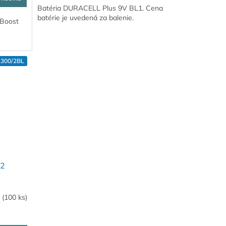
Batéria DURACELL Plus 9V BL1. Cena
batérie je uvedená za balenie.
 Boost
300/2BL
L2
m
(100 ks)