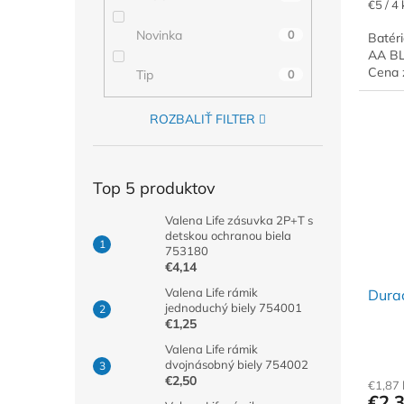
Jednot
€5 / 4 
cena:
Novinka
0
Batér
AA BL
Cena 
Tip
0
ROZBALIŤ FILTER
Top 5 produktov
Valena Life zásuvka 2P+T s
detskou ochranou biela
753180
€4,14
Valena Life rámik
Dura
jednoduchý biely 754001
€1,25
Valena Life rámik
dvojnásobný biely 754002
€2,50
€1,87
€2,