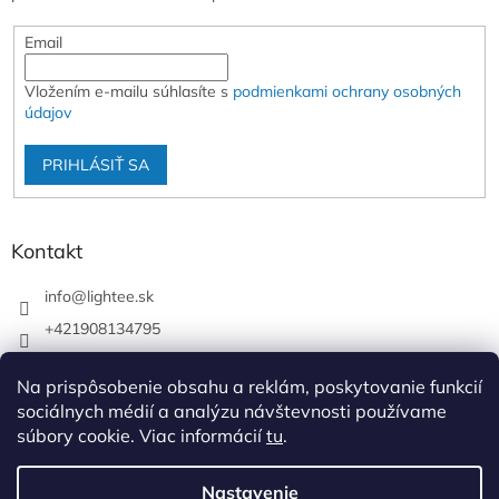
Email
Vložením e-mailu súhlasíte s
podmienkami ochrany osobných
údajov
PRIHLÁSIŤ SA
Kontakt
info
@
lightee.sk
+421908134795
lightee.sk
Na prispôsobenie obsahu a reklám, poskytovanie funkcií
lightee.sk
sociálnych médií a analýzu návštevnosti používame
súbory cookie. Viac informácií
tu
.
Vytvoril Shoptet
Nastavenie