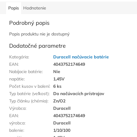
Popis
Hodnotenie
Podrobný popis
Popis produktu nie je dostupný
Dodatočné parametre
Kategória
:
Duracell načúvacie batérie
EAN
:
4043752174649
Nabíjacie batérie
:
Nie
napätie
:
1,45V
Počet kusov v balení
:
6 ks
Typ batérie (veľkosť)
:
Do načúvacích prístrojov
Typ článku (chémia)
:
Zn/O2
Výrobca
:
Duracell
EAN
:
4043752174649
výrobca
:
Duracell
balenie
:
1/10/100