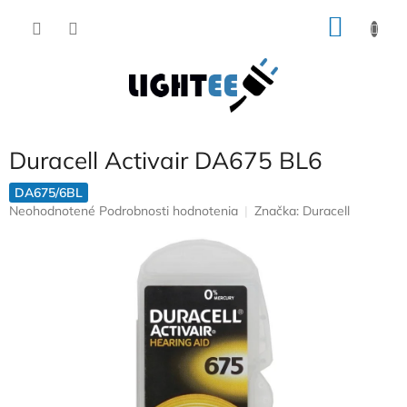
Prejsť
NÁKU
na
obsah
KOŠÍK
Duracell Activair DA675 BL6
DA675/6BL
Priemerné
Neohodnotené
Podrobnosti hodnotenia
Značka:
Duracell
hodnotenie
produktu
je
0,0
z
5
hviezdičiek.