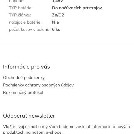
napätie
:
1,45V
TYP batérie
:
Do načúvacích prístrojov
TYP článku
:
Zn/O2
nabíjacie batérie
:
Nie
počet kusov v balení
:
6 ks
Z
á
p
ä
Informácie pre vás
t
Obchodné podmienky
i
e
Podmienky ochrany osobných údajov
Reklamačný protokol
Odoberať newsletter
Vložte svoj e-mail a my Vám budeme zasielať informácie o nových
produktoch na našom e-shope.