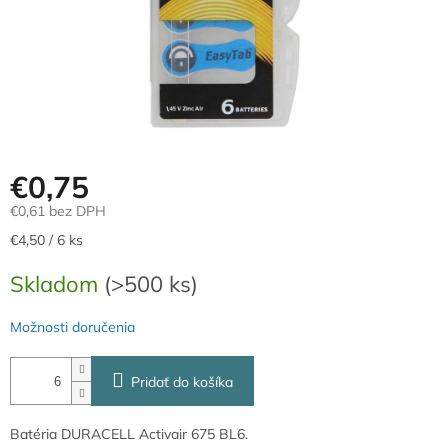
€0,75
€0,61 bez DPH
Jednotková
€4,50 / 6 ks
cena:
Skladom
(>500 ks)
Možnosti doručenia
Pridať do košíka
Batéria DURACELL Activair 675 BL6.