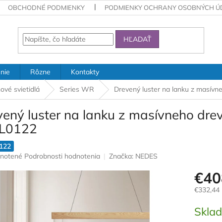
OBCHODNÉ PODMIENKY
PODMIENKY OCHRANY OSOBNÝCH Ú
HĽADAŤ
nie
Rôzne
Kontakty
ové svietidlá
Series WR
Drevený luster na lanku z masí
vený luster na lanku z masívneho dr
L0122
122
rné
notené
Podrobnosti hodnotenia
Značka:
NEDES
nie
€40
u
€332,44
Jednotk
Skla
cena:
iek.