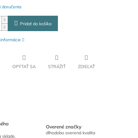
 doručenia
Pridať do košíka
 informácie
OPÝTAŤ SA
STRÁŽIŤ
ZDIEĽAŤ
hého
Overené značky
dlhodobo overená kvalita
a sklade.