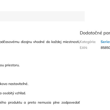
Dodatočné pa
adčasovému dizajnu vhodné do každej miestnosti,
Kategória
:
Seri
EAN
:
8585
ou priestoru.
kovo nastaviteľné.
o osobitý vzhľad.
aždého produktu a preto nemusia plne zodpovedať