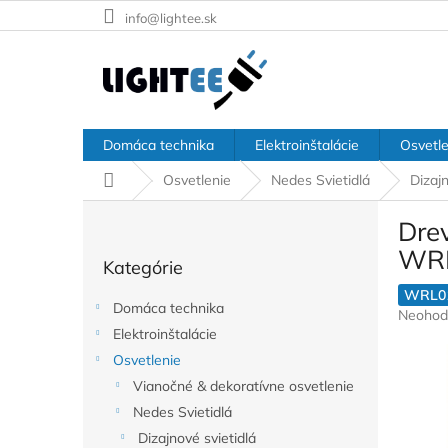
Prejsť
info@lightee.sk
na
obsah
Domáca technika
Elektroinštalácie
Osvetle
Domov
Osvetlenie
Nedes Svietidlá
Dizajn
B
Dre
o
Preskočiť
č
WR
Kategórie
kategórie
n
ý
WRL0
Domáca technika
Prieme
Neohod
p
hodnote
Elektroinštalácie
a
produkt
Osvetlenie
n
je
e
Vianočné & dekoratívne osvetlenie
0,0
l
z
Nedes Svietidlá
5
Dizajnové svietidlá
hviezdič