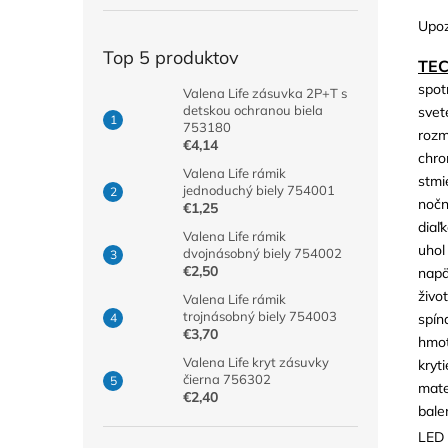
Upoz
Top 5 produktov
TE
spot
Valena Life zásuvka 2P+T s
detskou ochranou biela
svet
753180
rozm
€4,14
chro
Valena Life rámik
stmi
jednoduchý biely 754001
nočn
€1,25
diaľ
Valena Life rámik
uhol
dvojnásobný biely 754002
€2,50
napä
živo
Valena Life rámik
trojnásobný biely 754003
spín
€3,70
hmot
Valena Life kryt zásuvky
kryti
čierna 756302
mate
€2,40
bale
LED 