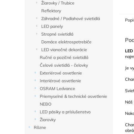
Žiarovky / Trubice
Reflektory
Záhradné / Podlahové svietidlá
Popi
LED panely
Stropné svietidlá
Pod
Domáce elektrospotrebiče
LED vianočné dekorácie
LED 
najm
Ručné a pozičné svietidlá
Čelové svietidlá - čelovky
Je v
Exteriérové osvetlenie
Char
Interiérové osvetlenie
OSRAM Ledvance
Svie
Priemyselné & technické osvetlenie
Náš 
NEBO
LED pásiky a príslušenstvo
Nako
Žiarovky
Char
Rôzne
obrá