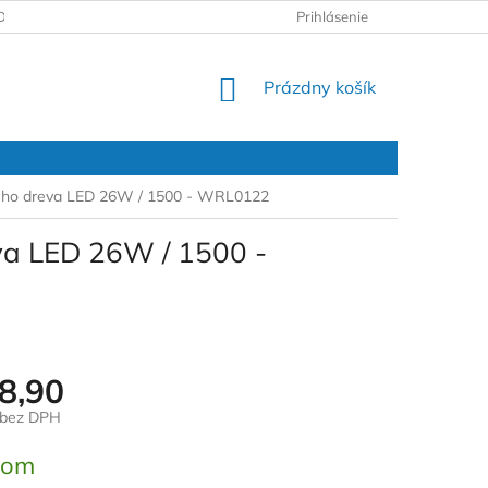
DAJOV
REKLAMAČNÝ PROTOKOL
Prihlásenie
NÁKUPNÝ
Prázdny košík
KOŠÍK
vneho dreva LED 26W / 1500 - WRL0122
eva LED 26W / 1500 -
8,90
 bez DPH
ová
dom