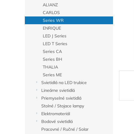
ALIANZ
CARLOS
Series WR
ENRIQUE
LED J Series
LED T Series
Series CA
Series BH
THALIA
Series ME
Svietidlá na LED trubice
Lineárne svietidlá
Priemyselné svietidlá
Stolné / Stojace lampy
Elektromateriál
Bodové svietidlá
Pracovné / Ručné / Solar