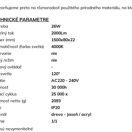
orňujeme preto na rôznorodosť použitého prírodného materiálu, na kt
CHNICKÉ PARAMETRE
reba
26W
elný tok
2000Lm
er (mm)
1500x80x22
matičnosť (farba svetla)
4000K
evanie
nie
ý režim
nie
kový ovládač
-
 svetla
120°
tie
AC220 - 240V
tnosť
30 000h
ací cyklus
25 000 x
nosť netto (g)
2093
e
IP20
riál
drevo - Jaseň / acryl
nie
1/1
sú nevymeniteľné