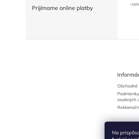
-cen
Prijímame online platby
Z
á
p
ä
t
Informác
i
e
Obchodné 
Podmienky
osobných 
Reklamačn
Na prispôs