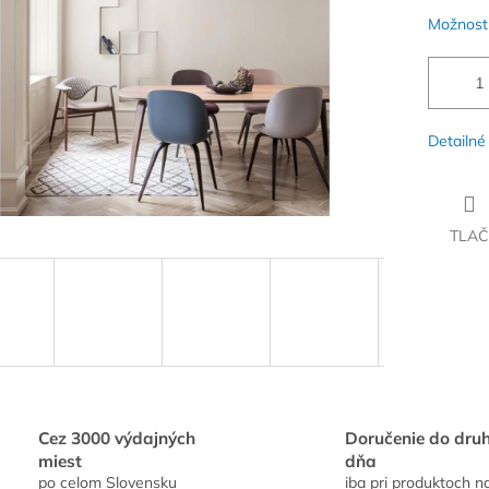
Možnosti
Detailné
TLAČ
Cez 3000 výdajných
Doručenie do dru
miest
dňa
po celom Slovensku
iba pri produktoch n