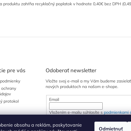
a produktu zahŕňa recyklačný poplatok v hodnote 0,40€ bez DPH (0,4
ie pre vás
Odoberať newsletter
podmienky
Vložte svoj e-mail a my Vám budeme zasielať
nových produktoch na našom e-shope.
 ochrany
údajov
Email
ý protokol
Vložením e-mailu súhlasíte s
podmienkami 
osobných údajov
obenie obsahu a reklám, poskytovanie
Odmietnuť