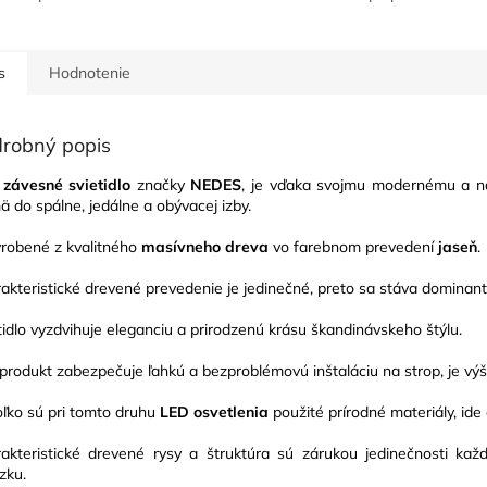
s
Hodnotenie
robný popis
závesné svietidlo
značky
NEDES
, je vďaka svojmu modernému a n
ä do spálne, jedálne a obývacej izby.
yrobené z kvalitného
masívneho dreva
vo farebnom prevedení
jaseň
.
akteristické drevené prevedenie je jedinečné, preto sa stáva dominant
tidlo vyzdvihuje eleganciu a prirodzenú krásu škandinávskeho štýlu.
produkt zabezpečuje ľahkú a bezproblémovú inštaláciu na strop, je výš
ľko sú pri tomto druhu
LED osvetlenia
použité prírodné materiály, ide 
akteristické drevené rysy a štruktúra sú zárukou jedinečnosti k
zku.