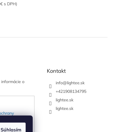
9€ s DPH)
Kontakt
 informácie o
info
@
lightee.sk
+421908134795
lightee.sk
lightee.sk
ochrany
Súhlasím