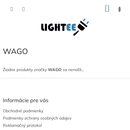
Prejsť
NÁKU
na
obsah
KOŠÍK
WAGO
Žiadne produkty značky
WAGO
sa nenašli...
Z
á
p
ä
Informácie pre vás
t
Obchodné podmienky
i
e
Podmienky ochrany osobných údajov
Reklamačný protokol