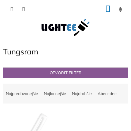
Prejsť
NÁKU
na
obsah
KOŠÍK
Tungsram
OTVORIŤ FILTER
R
a
Najpredávanejšie
Najlacnejšie
Najdrahšie
Abecedne
d
e
V
n
ý
i
p
e