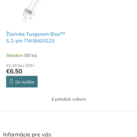
i
p
s
r
p
o
r
d
o
u
d
k
Žiarivka Tungsram Biax™
u
t
S 2-pin 7W/840/G23
k
o
t
v
Skladom
(50 ks)
o
€5,28 bez DPH
v
€6,50
Do košíka
1
položiek celkom
O
v
l
Z
á
á
d
p
a
ä
Informácie pre vás
c