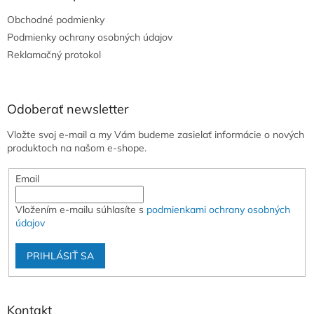
t
i
Obchodné podmienky
i
e
e
Podmienky ochrany osobných údajov
p
r
Reklamačný protokol
v
k
y
v
Odoberať newsletter
ý
p
Vložte svoj e-mail a my Vám budeme zasielať informácie o nových
i
produktoch na našom e-shope.
s
u
Email
Vložením e-mailu súhlasíte s
podmienkami ochrany osobných
údajov
PRIHLÁSIŤ SA
Kontakt