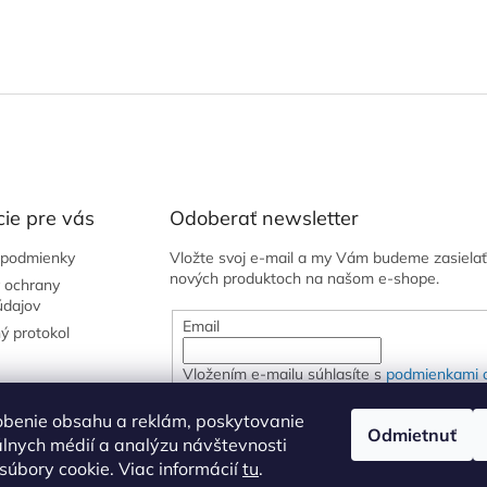
ie pre vás
Odoberať newsletter
podmienky
Vložte svoj e-mail a my Vám budeme zasielať
nových produktoch na našom e-shope.
 ochrany
údajov
Email
ý protokol
Vložením e-mailu súhlasíte s
podmienkami 
osobných údajov
obenie obsahu a reklám, poskytovanie
Odmietnuť
iálnych médií a analýzu návštevnosti
PRIHLÁSIŤ SA
úbory cookie. Viac informácií
tu
.