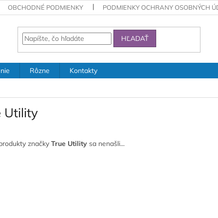
OBCHODNÉ PODMIENKY
PODMIENKY OCHRANY OSOBNÝCH Ú
HĽADAŤ
nie
Rôzne
Kontakty
 Utility
produkty značky
True Utility
sa nenašli...