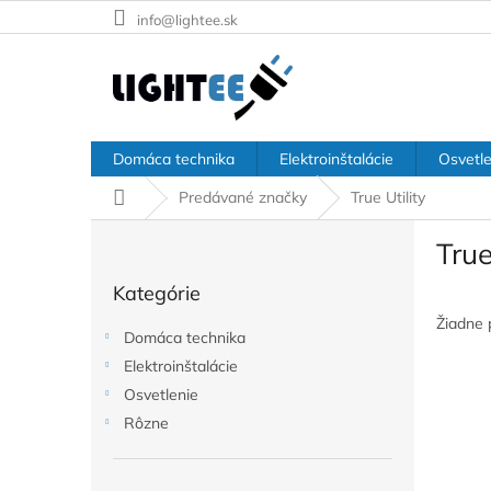
Prejsť
info@lightee.sk
na
obsah
Domáca technika
Elektroinštalácie
Osvetle
Domov
Predávané značky
True Utility
B
True
o
Preskočiť
č
Kategórie
kategórie
n
ý
Žiadne 
Domáca technika
p
Elektroinštalácie
a
Osvetlenie
n
e
Rôzne
l