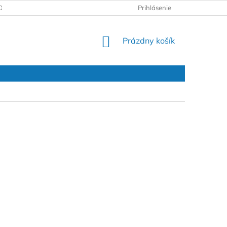
DAJOV
REKLAMAČNÝ PROTOKOL
Prihlásenie
NÁKUPNÝ
Prázdny košík
KOŠÍK