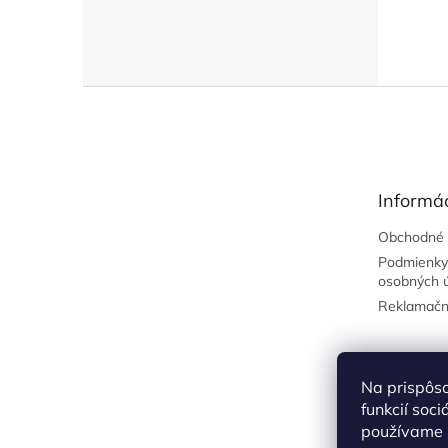
Z
á
p
ä
t
Informác
i
e
Obchodné 
Podmienky
osobných 
Reklamačn
Na prispôs
funkcií soc
používame s