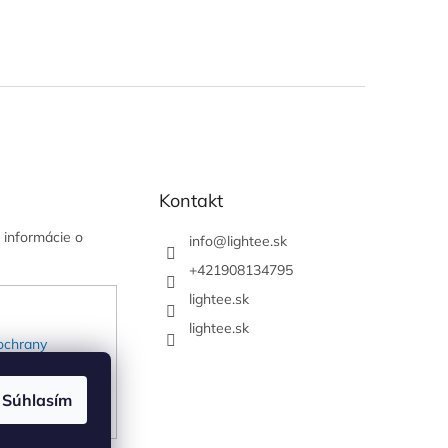
Kontakt
 informácie o
info
@
lightee.sk
+421908134795
lightee.sk
lightee.sk
ochrany
Súhlasím