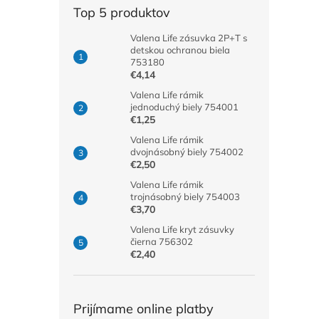
Top 5 produktov
Valena Life zásuvka 2P+T s
detskou ochranou biela
753180
€4,14
Valena Life rámik
jednoduchý biely 754001
€1,25
Valena Life rámik
dvojnásobný biely 754002
€2,50
Valena Life rámik
trojnásobný biely 754003
€3,70
Valena Life kryt zásuvky
čierna 756302
€2,40
Prijímame online platby