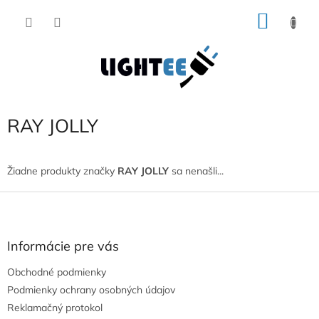
Prejsť
NÁKU
na
obsah
KOŠÍK
RAY JOLLY
Žiadne produkty značky
RAY JOLLY
sa nenašli...
Z
á
p
ä
Informácie pre vás
t
Obchodné podmienky
i
e
Podmienky ochrany osobných údajov
Reklamačný protokol