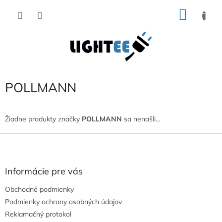
Prejsť
NÁKU
na
obsah
KOŠÍK
POLLMANN
Žiadne produkty značky
POLLMANN
sa nenašli...
Z
á
p
ä
Informácie pre vás
t
Obchodné podmienky
i
e
Podmienky ochrany osobných údajov
Reklamačný protokol