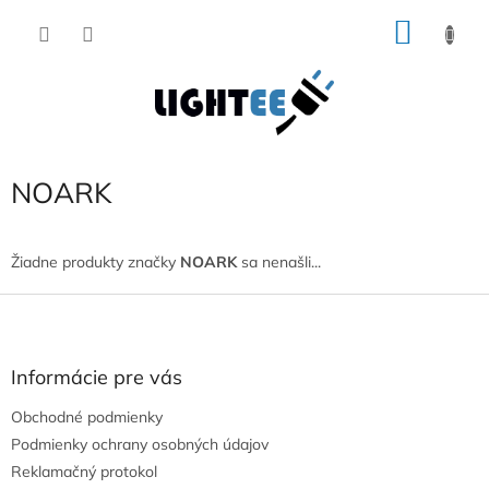
Prejsť
NÁKU
na
obsah
KOŠÍK
NOARK
Žiadne produkty značky
NOARK
sa nenašli...
Z
á
p
ä
Informácie pre vás
t
Obchodné podmienky
i
e
Podmienky ochrany osobných údajov
Reklamačný protokol