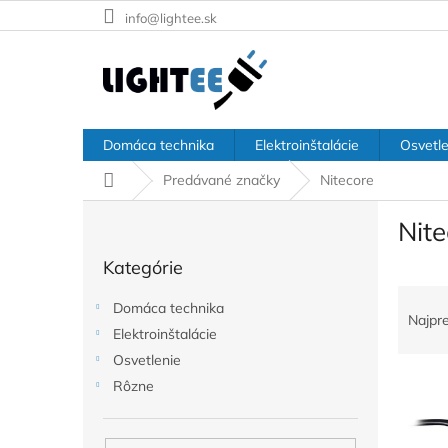
Prejsť
info@lightee.sk
na
obsah
Domáca technika
Elektroinštalácie
Osvetle
Domov
Predávané značky
Nitecore
B
Nite
o
Preskočiť
č
Kategórie
kategórie
n
R
ý
Domáca technika
a
p
Najpr
Elektroinštalácie
d
a
e
Osvetlenie
n
V
n
e
Rôzne
ý
i
l
p
e