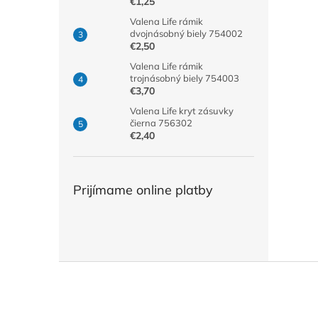
€1,25
Valena Life rámik
dvojnásobný biely 754002
€2,50
Valena Life rámik
trojnásobný biely 754003
€3,70
Valena Life kryt zásuvky
čierna 756302
€2,40
Prijímame online platby
Z
á
p
ä