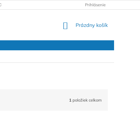
DAJOV
REKLAMAČNÝ PROTOKOL
Prihlásenie
NÁKUPNÝ
Prázdny košík
KOŠÍK
1
položiek celkom