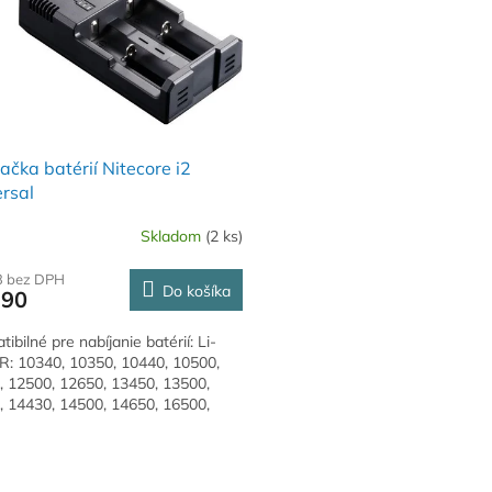
ačka batérií Nitecore i2
rsal
Skladom
(2 ks)
3 bez DPH
Do košíka
,90
ibilné pre nabíjanie batérií: Li-
R: 10340, 10350, 10440, 10500,
, 12500, 12650, 13450, 13500,
, 14430, 14500, 14650, 16500,
(RCR123), 16650, 17350,...
O
v