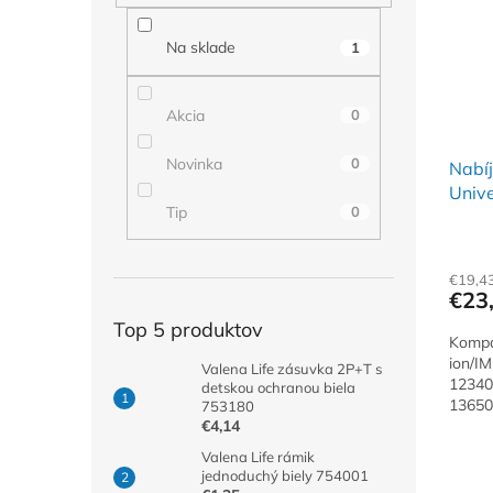
i
p
s
r
p
o
Na sklade
1
r
d
o
u
Akcia
0
d
k
u
t
Novinka
0
k
Nabíj
o
t
Unive
v
Tip
0
o
v
€19,4
€23
Top 5 produktov
Kompat
ion/IM
Valena Life zásuvka 2P+T s
12340
detskou ochranou biela
13650
753180
16340 
€4,14
Valena Life rámik
jednoduchý biely 754001