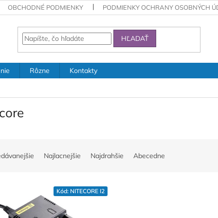
OBCHODNÉ PODMIENKY
PODMIENKY OCHRANY OSOBNÝCH Ú
HĽADAŤ
nie
Rôzne
Kontakty
core
edávanejšie
Najlacnejšie
Najdrahšie
Abecedne
Kód:
NITECORE I2