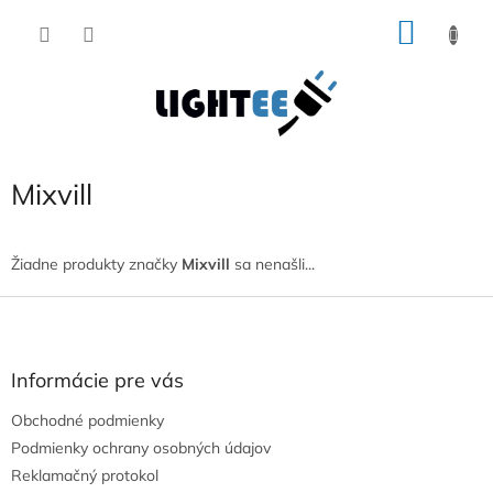
Prejsť
NÁKU
na
obsah
KOŠÍK
Mixvill
Žiadne produkty značky
Mixvill
sa nenašli...
Z
á
p
ä
Informácie pre vás
t
Obchodné podmienky
i
e
Podmienky ochrany osobných údajov
Reklamačný protokol