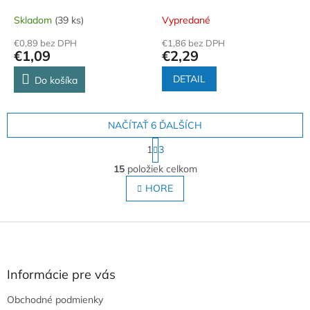
Skladom
(39 ks)
Vypredané
€0,89 bez DPH
€1,86 bez DPH
€1,09
€2,29
DETAIL
Do košíka
NAČÍTAŤ 6 ĎALŠÍCH
S
1
3
t
O
r
15
položiek celkom
v
á
l
HORE
n
á
k
o
d
v
Z
a
a
c
á
n
i
p
i
e
ä
e
Informácie pre vás
p
t
r
Obchodné podmienky
i
v