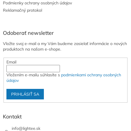
e
Podmienky ochrany osobných údajov
k
y
Reklamačný protokol
v
ý
p
i
Odoberať newsletter
s
u
Vložte svoj e-mail a my Vám budeme zasielať informácie o nových
produktoch na našom e-shope.
Email
Vložením e-mailu súhlasíte s
podmienkami ochrany osobných
údajov
PRIHLÁSIŤ SA
Kontakt
info
@
lightee.sk