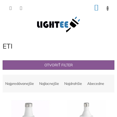
Prejsť
NÁKU
na
obsah
KOŠÍK
ETI
OTVORIŤ FILTER
R
a
Najpredávanejšie
Najlacnejšie
Najdrahšie
Abecedne
d
e
V
n
ý
i
p
e