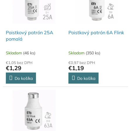
i
p
s
r
p
o
r
d
o
u
d
k
Poistkový patrón 25A
Poistkový patrón 6A Flink
u
t
pomalá
k
o
t
v
Skladom
(46 ks)
Skladom
(350 ks)
o
€1,05 bez DPH
€0,97 bez DPH
v
€1,29
€1,19
Do košíka
Do košíka