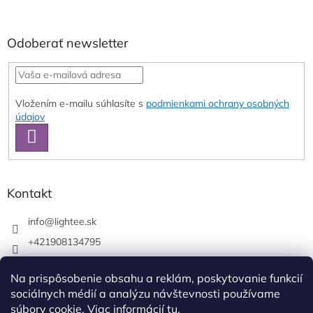
Odoberať newsletter
Vložením e-mailu súhlasíte s
podmienkami ochrany osobných
údajov
PRIHLÁSIŤ
SA
Kontakt
info
@
lightee.sk
+421908134795
lightee.sk
Na prispôsobenie obsahu a reklám, poskytovanie funkcií
lightee.sk
sociálnych médií a analýzu návštevnosti používame
súbory cookie. Viac informácií
tu
.