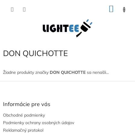
Prejsť
NÁKU
na
obsah
KOŠÍK
DON QUICHOTTE
Žiadne produkty značky
DON QUICHOTTE
sa nenašli...
Z
á
p
ä
Informácie pre vás
t
Obchodné podmienky
i
e
Podmienky ochrany osobných údajov
Reklamačný protokol