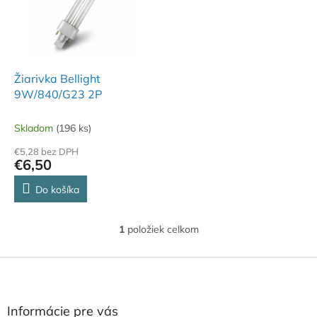
i
p
s
r
p
o
r
d
o
u
d
k
Žiarivka Bellight
u
t
9W/840/G23 2P
k
o
t
v
Skladom
(196 ks)
o
€5,28 bez DPH
v
€6,50
Do košíka
1
položiek celkom
O
v
l
Z
á
á
d
p
a
ä
Informácie pre vás
c