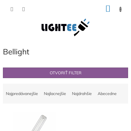
Prejsť
NÁKU
na
obsah
KOŠÍK
Bellight
OTVORIŤ FILTER
R
a
Najpredávanejšie
Najlacnejšie
Najdrahšie
Abecedne
d
e
V
n
ý
i
p
e