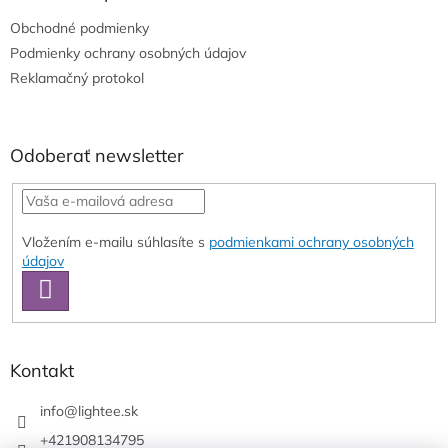
t
i
Obchodné podmienky
i
e
e
Podmienky ochrany osobných údajov
p
r
Reklamačný protokol
v
k
y
v
Odoberať newsletter
ý
p
i
s
Vložením e-mailu súhlasíte s
podmienkami ochrany osobných
u
údajov
PRIHLÁSIŤ
SA
Kontakt
info
@
lightee.sk
+421908134795