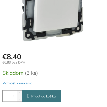
€8,40
€6,83 bez DPH
Jednotková
Skladom
(3 ks)
cena:
Možnosti doručenia
Pridať do košíka