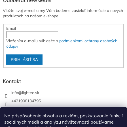
Odoberať newsletter
Vložte svoj e-mail a my Vám budeme zasielať informácie o nových
produktoch na našom e-shope.
Email
Vložením e-mailu súhlasíte s
podmienkami ochrany osobných
údajov
PRIHLÁSIŤ SA
Kontakt
info
@
lightee.sk
+421908134795
lightee.sk
Na prispôsobenie obsahu a reklám, poskytovanie funkcií
lightee.sk
sociálnych médií a analýzu návštevnosti používame