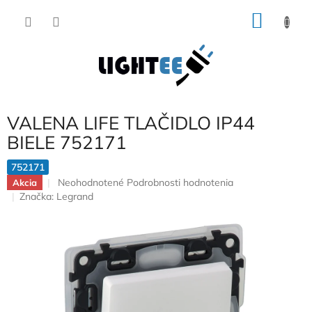
Prejsť
NÁKU
na
obsah
KOŠÍK
VALENA LIFE TLAČIDLO IP44
BIELE 752171
752171
Priemerné
Neohodnotené
Podrobnosti hodnotenia
Akcia
hodnotenie
Značka:
Legrand
produktu
je
0,0
z
5
hviezdičiek.