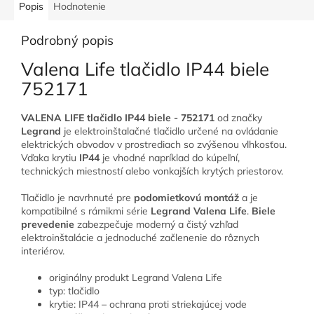
Popis
Hodnotenie
Podrobný popis
Valena Life tlačidlo IP44 biele
752171
VALENA LIFE tlačidlo IP44 biele - 752171
od značky
Legrand
je elektroinštalačné tlačidlo určené na ovládanie
elektrických obvodov v prostrediach so zvýšenou vlhkosťou.
Vďaka krytiu
IP44
je vhodné napríklad do kúpeľní,
technických miestností alebo vonkajších krytých priestorov.
Tlačidlo je navrhnuté pre
podomietkovú montáž
a je
kompatibilné s rámikmi série
Legrand Valena Life
.
Biele
prevedenie
zabezpečuje moderný a čistý vzhľad
elektroinštalácie a jednoduché začlenenie do rôznych
interiérov.
originálny produkt Legrand Valena Life
typ: tlačidlo
krytie: IP44 – ochrana proti striekajúcej vode