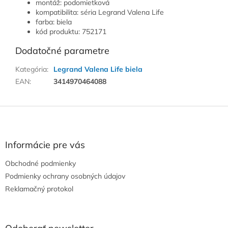
montáž: podomietková
kompatibilita: séria Legrand Valena Life
farba: biela
kód produktu: 752171
Dodatočné parametre
Kategória
:
Legrand Valena Life biela
EAN
:
3414970464088
Z
á
p
ä
Informácie pre vás
t
Obchodné podmienky
i
e
Podmienky ochrany osobných údajov
Reklamačný protokol