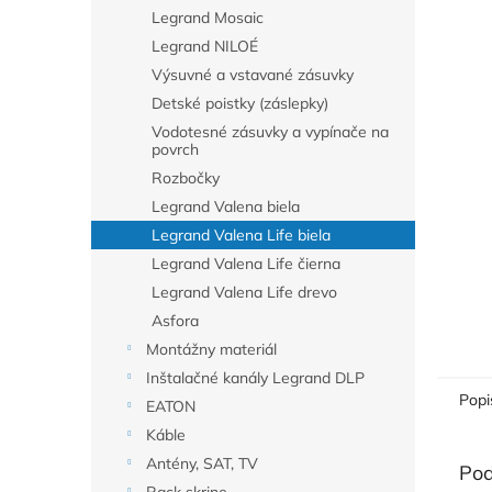
Legrand Mosaic
Legrand NILOÉ
Výsuvné a vstavané zásuvky
Detské poistky (záslepky)
Vodotesné zásuvky a vypínače na
povrch
Rozbočky
Legrand Valena biela
Legrand Valena Life biela
Legrand Valena Life čierna
Legrand Valena Life drevo
Asfora
Montážny materiál
Inštalačné kanály Legrand DLP
Popi
EATON
Káble
Antény, SAT, TV
Pod