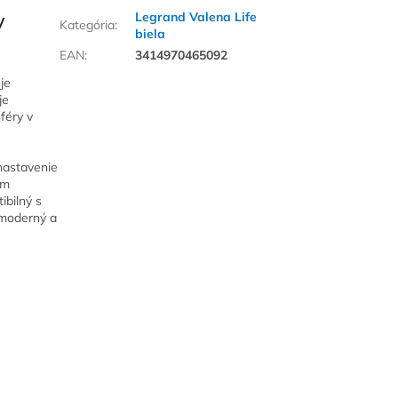
y
Legrand Valena Life
Kategória
:
biela
EAN
:
3414970465092
je
je
féry v
nastavenie
ym
ibilný s
moderný a