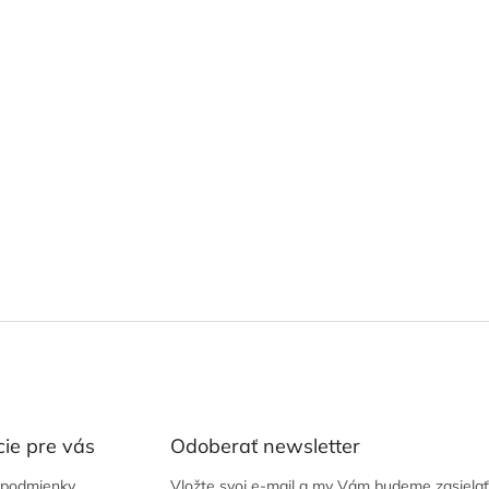
ie pre vás
Odoberať newsletter
podmienky
Vložte svoj e-mail a my Vám budeme zasielať