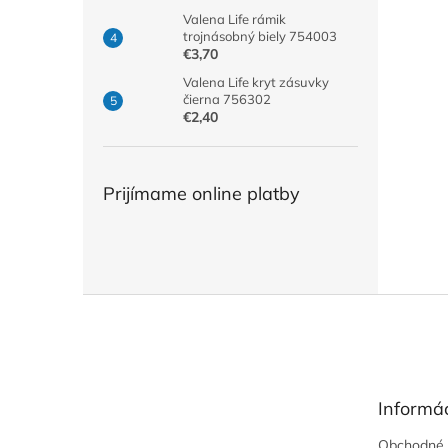
Valena Life rámik
trojnásobný biely 754003
€3,70
Valena Life kryt zásuvky
čierna 756302
€2,40
Prijímame online platby
Z
á
p
ä
t
Informác
i
e
Obchodné 