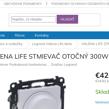
OBCHODNÉ PODMIENKY
PODMIENKY OCHRANY OSOBNÝCH Ú
HĽADAŤ
nie
Rôzne
Kontakty
lice a rozbočky
Legrand Valena Life biela
VALENA LIFE ST
ENA LIFE STMIEVAČ OTOČNÝ 300W 
rné
tenie
Podrobnosti hodnotenia
Značka:
Legrand
nie
€42
u
€34,92 
Jednotk
Skla
cena:
iek.
Možnosti