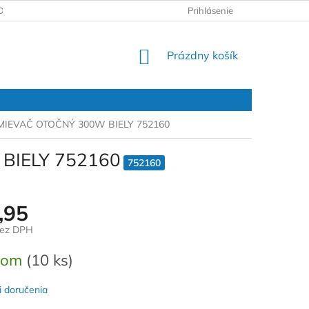
DAJOV
REKLAMAČNÝ PROTOKOL
Prihlásenie
NÁKUPNÝ
Prázdny košík
KOŠÍK
MIEVAČ OTOČNÝ 300W BIELY 752160
BIELY 752160
752160
,95
bez DPH
ová
dom
(10 ks)
 doručenia