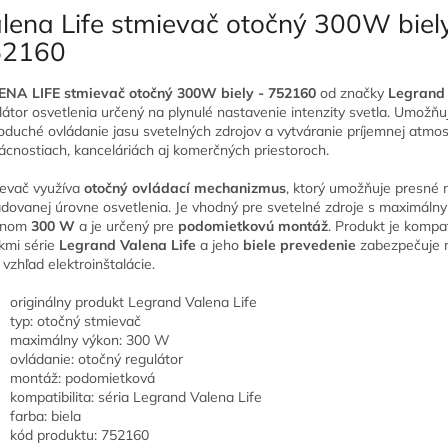
lena Life stmievač otočný 300W biel
52160
NA LIFE stmievač otočný 300W biely - 752160
od značky
Legrand
látor osvetlenia určený na plynulé nastavenie intenzity svetla. Umožňu
oduché ovládanie jasu svetelných zdrojov a vytváranie príjemnej atmos
cnostiach, kanceláriách aj komerčných priestoroch.
evač využíva
otočný ovládací mechanizmus
, ktorý umožňuje presné 
dovanej úrovne osvetlenia. Je vhodný pre svetelné zdroje s maximáln
onom
300 W
a je určený pre
podomietkovú montáž
. Produkt je kompat
kmi série
Legrand Valena Life
a jeho
biele prevedenie
zabezpečuje 
 vzhľad elektroinštalácie.
originálny produkt Legrand Valena Life
typ: otočný stmievač
maximálny výkon: 300 W
ovládanie: otočný regulátor
montáž: podomietková
kompatibilita: séria Legrand Valena Life
farba: biela
kód produktu: 752160