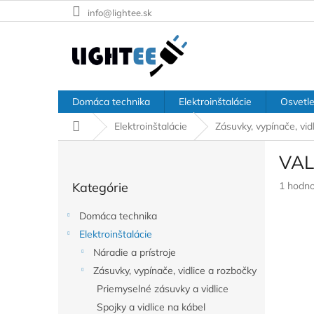
Prejsť
info@lightee.sk
na
obsah
Domáca technika
Elektroinštalácie
Osvetle
Domov
Elektroinštalácie
Zásuvky, vypínače, vid
B
VAL
o
Preskočiť
č
Prieme
Kategórie
1 hodno
kategórie
n
hodnote
ý
produkt
Domáca technika
p
je
Elektroinštalácie
a
5,0
z
Náradie a prístroje
n
5
e
Zásuvky, vypínače, vidlice a rozbočky
hviezdič
l
Priemyselné zásuvky a vidlice
Spojky a vidlice na kábel