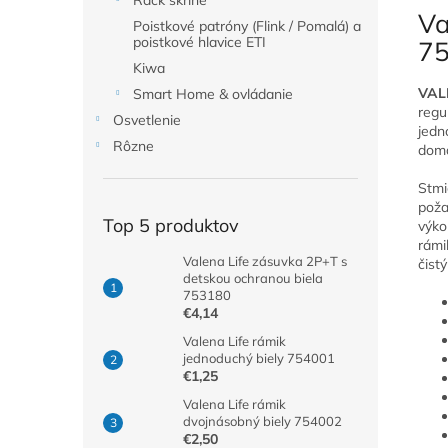
Rack skrine
Va
Poistkové patróny (Flink / Pomalá) a
poistkové hlavice ETI
7
Kiwa
VALE
Smart Home & ovládanie
regu
Osvetlenie
jedn
Rôzne
domá
Stmi
poža
Top 5 produktov
výk
rámi
Valena Life zásuvka 2P+T s
čistý
detskou ochranou biela
753180
€4,14
Valena Life rámik
jednoduchý biely 754001
€1,25
Valena Life rámik
dvojnásobný biely 754002
€2,50