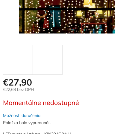
€27,90
€22,68 bez DPH
Jednotková
Momentálne nedostupné
cena:
Možnosti doručenia
Položka bola vypredaná…