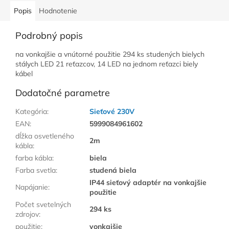
Popis
Hodnotenie
Podrobný popis
na vonkajšie a vnútorné použitie 294 ks studených bielych
stálych LED 21 reťazcov, 14 LED na jednom reťazci biely
kábel
Dodatočné parametre
Kategória
:
Sieťové 230V
EAN
:
5999084961602
dĺžka osvetleného
2m
kábla
:
farba kábla
:
biela
Farba svetla
:
studená biela
IP44 sieťový adaptér na vonkajšie
Napájanie
:
použitie
Počet svetelných
294 ks
zdrojov
:
použitie
:
vonkajšie