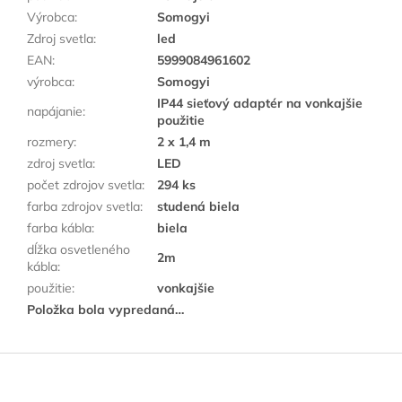
Výrobca
:
Somogyi
Zdroj svetla
:
led
EAN
:
5999084961602
výrobca
:
Somogyi
IP44 sieťový adaptér na vonkajšie
napájanie
:
použitie
rozmery
:
2 x 1,4 m
zdroj svetla
:
LED
počet zdrojov svetla
:
294 ks
farba zdrojov svetla
:
studená biela
farba kábla
:
biela
dĺžka osvetleného
2m
kábla
:
použitie
:
vonkajšie
Položka bola vypredaná…
Z
á
p