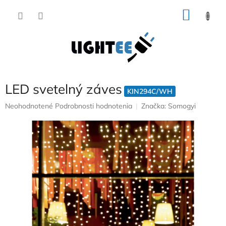
Prejsť
NÁKU
na
obsah
KOŠÍK
LED svetelný záves
KIN294C/WH
Priemerné
Neohodnotené
Podrobnosti hodnotenia
Značka:
Somogyi
hodnotenie
produktu
je
0,0
z
5
hviezdičiek.