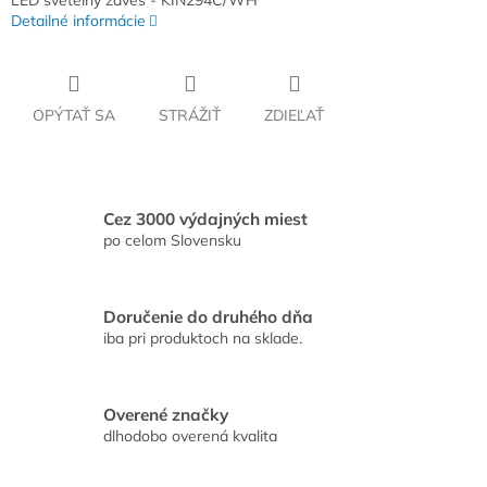
LED svetelný záves - KIN294C/WH
Detailné informácie
OPÝTAŤ SA
STRÁŽIŤ
ZDIEĽAŤ
Cez 3000 výdajných miest
po celom Slovensku
Doručenie do druhého dňa
iba pri produktoch na sklade.
Overené značky
dlhodobo overená kvalita