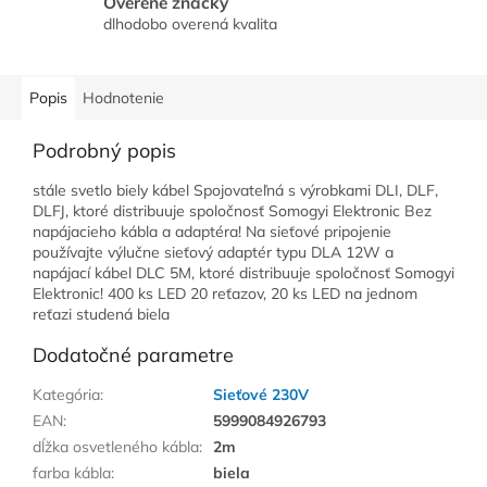
Overené značky
dlhodobo overená kvalita
Popis
Hodnotenie
Podrobný popis
stále svetlo biely kábel Spojovateľná s výrobkami DLI, DLF,
DLFJ, ktoré distribuuje spoločnosť Somogyi Elektronic Bez
napájacieho kábla a adaptéra! Na sieťové pripojenie
používajte výlučne sieťový adaptér typu DLA 12W a
napájací kábel DLC 5M, ktoré distribuuje spoločnosť Somogyi
Elektronic! 400 ks LED 20 reťazov, 20 ks LED na jednom
reťazi studená biela
Dodatočné parametre
Kategória
:
Sieťové 230V
EAN
:
5999084926793
dĺžka osvetleného kábla
:
2m
farba kábla
:
biela