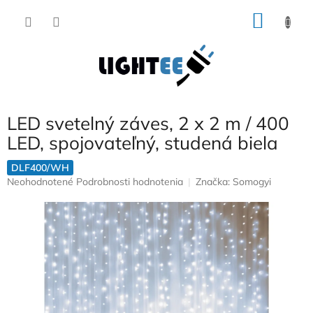
Prejsť
NÁKU
na
obsah
KOŠÍK
LED svetelný záves, 2 x 2 m / 400
LED, spojovateľný, studená biela
DLF400/WH
Priemerné
Neohodnotené
Podrobnosti hodnotenia
Značka:
Somogyi
hodnotenie
produktu
je
0,0
z
5
hviezdičiek.