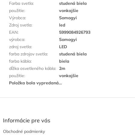
Farba svetla
:
studená biela
použitie
:
vonkajšie
Výrobca
:
Somogyi
Zdroj svetla
:
led
EAN
:
5999084926793
výrobca
:
Somogyi
zdroj svetla
:
LED
farba zdrojov svetla
:
studená biela
farba kábla
:
biela
dĺžka osvetleného kábla
:
2m
použitie
:
vonkajšie
Položka bola vypredaná…
Z
á
p
ä
Informácie pre vás
t
Obchodné podmienky
i