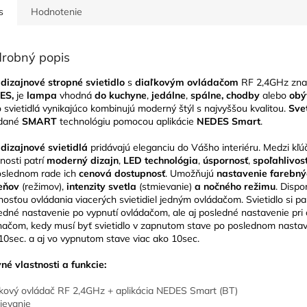
s
Hodnotenie
robný popis
dizajnové stropné svietidlo
s
diaľkovým ovládačom
RF 2,4GHz zna
ES,
je
lampa
vhodná
do kuchyne
,
jedálne
,
spálne, chodby
alebo
obý
o svietidlá vynikajúco kombinujú moderný štýl s najvyššou kvalitou.
Sve
ádané
SMART
technológiu pomocou aplikácie
NEDES Smart
.
dizajnové svietidlá
pridávajú eleganciu do Vášho interiéru. Medzi kľú
tnosti patrí
moderný dizajn
,
LED technológia
,
úspornosť
,
spoľahlivos
slednom rade ich
cenová dostupnosť
. Umožňujú
nastavenie farebný
ieňov
(režimov),
intenzity svetla
(stmievanie)
a nočného režimu
. Dispo
osťou ovládania viacerých svietidiel jedným ovládačom. Svietidlo si p
edné nastavenie po vypnutí ovládačom, ale aj posledné nastavenie pri 
načom, kedy musí byť svietidlo v zapnutom stave po poslednom nastav
10sec. a aj vo vypnutom stave viac ako 10sec.
né vlastnosti a funkcie:
ľkový ovládač RF 2,4GHz + aplikácia NEDES Smart (BT)
ievanie