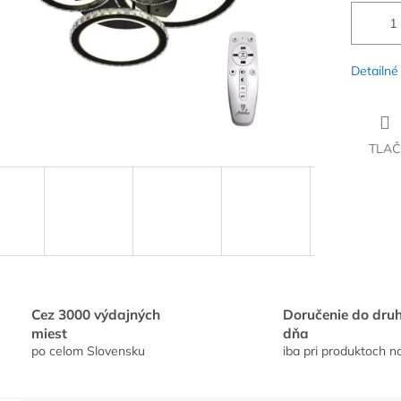
Detailné
TLAČ
Cez 3000 výdajných
Doručenie do dru
miest
dňa
po celom Slovensku
iba pri produktoch n