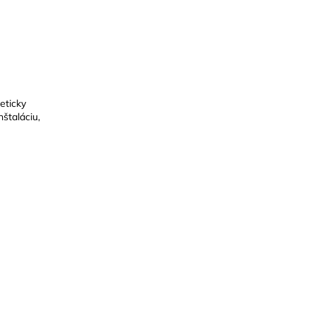
eticky
štaláciu,