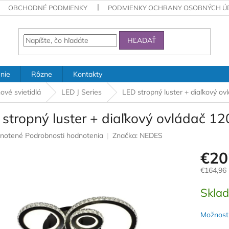
OBCHODNÉ PODMIENKY
PODMIENKY OCHRANY OSOBNÝCH Ú
HĽADAŤ
nie
Rôzne
Kontakty
ové svietidlá
LED J Series
LED stropný luster + diaľkový o
 stropný luster + diaľkový ovládač 1
rné
notené
Podrobnosti hodnotenia
Značka:
NEDES
nie
€20
u
€164,96
Jednotk
Skla
cena:
iek.
Možnosti