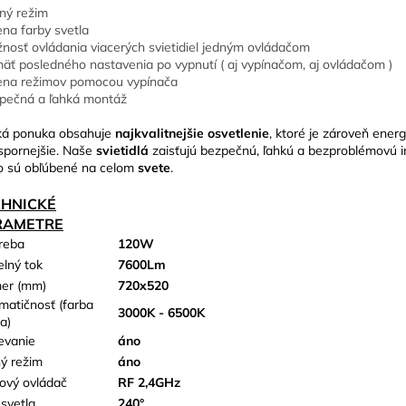
ný režim
na farby svetla
nosť ovládania viacerých svietidiel jedným ovládačom
äť posledného nastavenia po vypnutí ( aj vypínačom, aj ovládačom )
na režimov pomocou vypínača
pečná a ľahká montáž
ká ponuka obsahuje
najkvalitnejšie osvetlenie
, ktoré je zároveň energ
spornejšie. Naše
svietidlá
zaisťujú bezpečnú, ľahkú a bezproblémovú in
o sú obľúbené na celom
svete
.
CHNICKÉ
RAMETRE
reba
120W
elný tok
7600Lm
er (mm)
720x520
matičnosť (farba
3000K - 6500K
a)
evanie
áno
ý režim
áno
kový ovládač
RF 2,4GHz
 svetla
240°