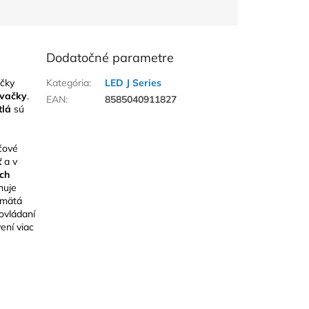
Dodatočné parametre
čky
Kategória
:
LED J Series
vačky
.
EAN
:
8585040911827
tlá
sú
čové
ť
a v
ch
nuje
amätá
ovládaní
ení viac