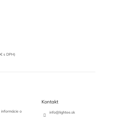
9€ s DPH)
Kontakt
 informácie o
info
@
lightee.sk