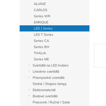
ALIANZ
CARLOS
Series WR
ENRIQUE
LED J Series
LED T Series
Series CA
Series BH
THALIA
Series ME
Svietidlá na LED trubice
Lineárne svietidlá
Priemyselné svietidlá
Stolné / Stojace lampy
Elektromateriál
Bodové svietidlá
Pracovné / Ručné / Solar