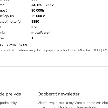
tie
AC160 - 265V
tnosť
30 000h
ací cyklus
25 000 x
nosť netto (g)
2880
e
IP20
riál
metal/acryl
nie
1
sú nevymeniteľné
a produktu zahŕňa recyklačný poplatok v hodnote 0,40€ bez DPH (0,4
ie pre vás
Odoberať newsletter
podmienky
Vložte svoj e-mail a my Vám budeme zasielať
nových produktoch na našom e-shope.