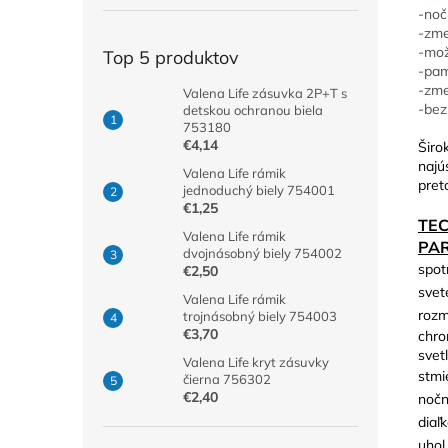
-noč
-zme
-mož
Top 5 produktov
-pam
-zme
Valena Life zásuvka 2P+T s
-bez
detskou ochranou biela
753180
€4,14
Širo
najú
Valena Life rámik
pret
jednoduchý biely 754001
€1,25
TE
Valena Life rámik
PA
dvojnásobný biely 754002
spot
€2,50
svet
Valena Life rámik
rozm
trojnásobný biely 754003
€3,70
chro
svetl
Valena Life kryt zásuvky
stmi
čierna 756302
€2,40
nočn
diaľ
uhol