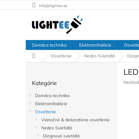
Prejsť
info@lightee.sk
na
obsah
Domáca technika
Elektroinštalácie
Osvetle
Domov
Osvetlenie
Nedes Svietidlá
Dizajn
B
LED
o
Preskočiť
č
Prieme
Kategórie
Neohod
kategórie
n
hodnote
ý
produkt
Domáca technika
p
je
Elektroinštalácie
a
0,0
z
Osvetlenie
n
5
e
Vianočné & dekoratívne osvetlenie
hviezdič
l
Nedes Svietidlá
Dizajnové svietidlá