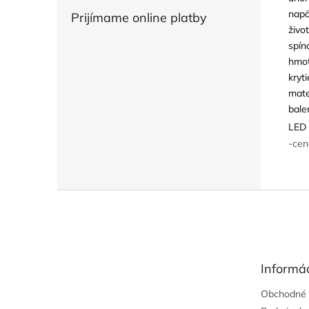
napä
Prijímame online platby
živo
spín
hmot
kryti
mate
bale
LED 
-cen
Z
á
p
ä
t
Informác
i
e
Obchodné 