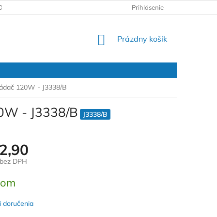
DAJOV
REKLAMAČNÝ PROTOKOL
Prihlásenie
NÁKUPNÝ
Prázdny košík
KOŠÍK
vládač 120W - J3338/B
20W - J3338/B
J3338/B
2,90
 bez DPH
ová
dom
 doručenia