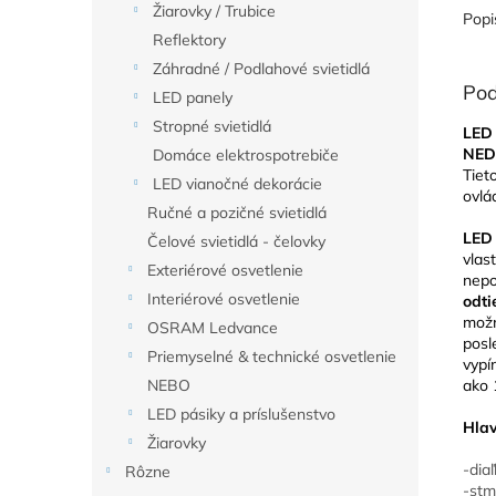
Žiarovky / Trubice
Popi
Reflektory
Záhradné / Podlahové svietidlá
Pod
LED panely
Stropné svietidlá
LED 
NED
Domáce elektrospotrebiče
Tiet
LED vianočné dekorácie
ovl
Ručné a pozičné svietidlá
LED
Čelové svietidlá - čelovky
vlas
Exteriérové osvetlenie
nepo
Interiérové osvetlenie
odt
možn
OSRAM Ledvance
posl
Priemyselné & technické osvetlenie
vypí
ako 
NEBO
LED pásiky a príslušenstvo
Hlav
Žiarovky
-dia
Rôzne
-stm