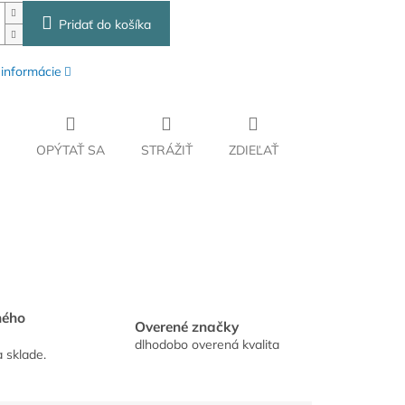
Pridať do košíka
 informácie
OPÝTAŤ SA
STRÁŽIŤ
ZDIEĽAŤ
hého
Overené značky
dlhodobo overená kvalita
a sklade.