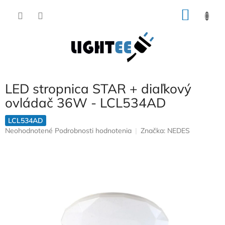
Prejsť
NÁKU
na
obsah
KOŠÍK
LED stropnica STAR + diaľkový
ovládač 36W - LCL534AD
LCL534AD
Priemerné
Neohodnotené
Podrobnosti hodnotenia
Značka:
NEDES
hodnotenie
produktu
je
0,0
z
5
hviezdičiek.