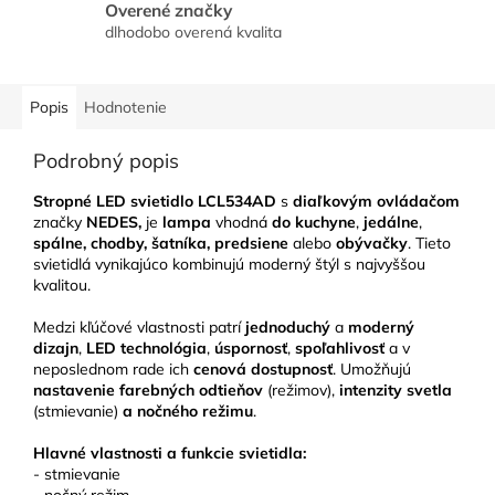
Overené značky
dlhodobo overená kvalita
Popis
Hodnotenie
Podrobný popis
Stropné LED svietidlo LCL534AD
s
diaľkovým ovládačom
značky
NEDES,
je
lampa
vhodná
do kuchyne
,
jedálne
,
spálne, chodby, šatníka,
predsiene
alebo
obývačky
. Tieto
svietidlá vynikajúco kombinujú moderný štýl s najvyššou
kvalitou.
Medzi kľúčové vlastnosti patrí
jednoduchý
a
moderný
dizajn
,
LED technológia
,
úspornosť
,
spoľahlivosť
a v
neposlednom rade ich
cenová dostupnosť
. Umožňujú
nastavenie farebných odtieňov
(režimov),
intenzity svetla
(stmievanie)
a nočného režimu
.
Hlavné vlastnosti a funkcie svietidla:
- stmievanie