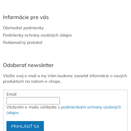
á
p
ä
Informácie pre vás
t
Obchodné podmienky
i
e
Podmienky ochrany osobných údajov
Reklamačný protokol
Odoberať newsletter
Vložte svoj e-mail a my Vám budeme zasielať informácie o nových
produktoch na našom e-shope.
Email
Vložením e-mailu súhlasíte s
podmienkami ochrany osobných
údajov
PRIHLÁSIŤ SA