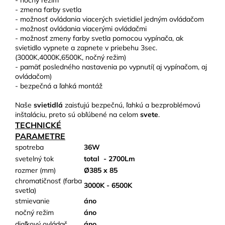
- nočný režim
- zmena farby svetla
- možnosť ovládania viacerých svietidiel jedným ovládačom
- možnosť ovládania viacerými ovládačmi
- možnosť zmeny farby svetla pomocou vypínača, ak
svietidlo vypnete a zapnete v priebehu 3sec.
(3000K,4000K,6500K, nočný režim)
- pamäť posledného nastavenia po vypnutí( aj vypínačom, aj
ovládačom)
- bezpečná a ľahká montáž
Naše
svietidlá
zaisťujú bezpečnú, ľahkú a bezproblémovú
inštaláciu, preto sú obľúbené na celom
svete
.
TECHNICKÉ
PARAMETRE
spotreba
36W
svetelný tok
total
- 2700Lm
rozmer (mm)
Ø385 x 85
chromatičnosť (farba
3000K - 6500K
svetla)
stmievanie
áno
nočný režim
áno
diaľkový ovládač
áno