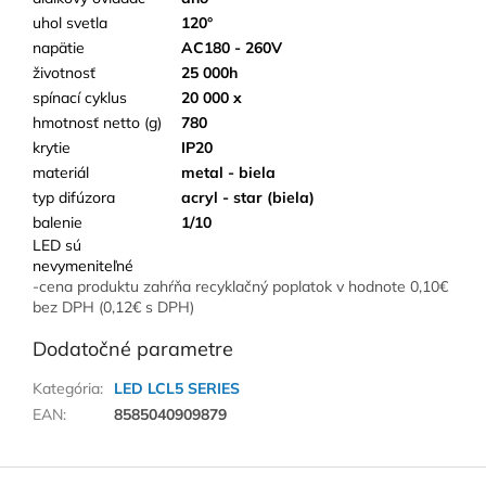
uhol svetla
120°
napätie
AC180 - 260V
životnosť
25 000h
spínací cyklus
20 000 x
hmotnosť netto (g)
780
krytie
IP20
materiál
metal - biela
typ difúzora
acryl - star (biela)
balenie
1/10
LED sú
nevymeniteľné
-cena produktu zahŕňa recyklačný poplatok v hodnote 0,10€
bez DPH (0,12€ s DPH)
Dodatočné parametre
Kategória
:
LED LCL5 SERIES
EAN
:
8585040909879
Z