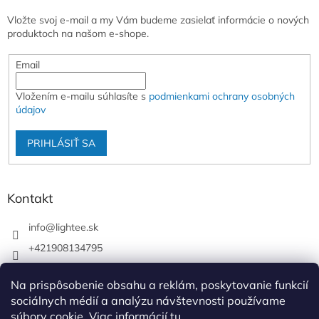
Vložte svoj e-mail a my Vám budeme zasielať informácie o nových
produktoch na našom e-shope.
Email
Vložením e-mailu súhlasíte s
podmienkami ochrany osobných
údajov
PRIHLÁSIŤ SA
Kontakt
info
@
lightee.sk
+421908134795
lightee.sk
Na prispôsobenie obsahu a reklám, poskytovanie funkcií
lightee.sk
sociálnych médií a analýzu návštevnosti používame
súbory cookie. Viac informácií
tu
.