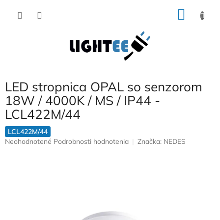
Prejsť
NÁKU
na
obsah
KOŠÍK
LED stropnica OPAL so senzorom
18W / 4000K / MS / IP44 -
LCL422M/44
LCL422M/44
Priemerné
Neohodnotené
Podrobnosti hodnotenia
Značka:
NEDES
hodnotenie
produktu
je
0,0
z
5
hviezdičiek.