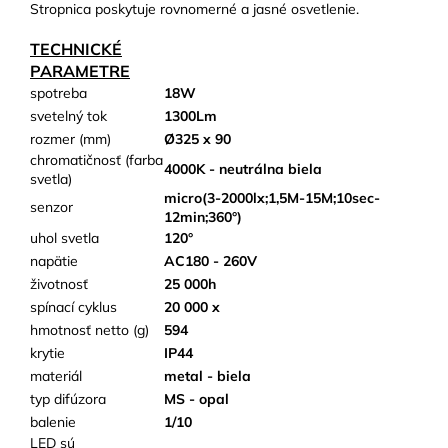
Stropnica poskytuje rovnomerné a jasné osvetlenie.
TECHNICKÉ
PARAMETRE
spotreba
18W
svetelný tok
1300Lm
rozmer (mm)
Ø325 x 90
chromatičnosť (farba
4000K - neutrálna biela
svetla)
micro(3-2000lx;1,5M-15M;10sec-
senzor
12min;360°)
uhol svetla
120°
napätie
AC180 - 260V
životnosť
25 000h
spínací cyklus
20 000 x
hmotnosť netto (g)
594
krytie
IP44
materiál
metal - biela
typ difúzora
MS - opal
balenie
1/10
LED sú