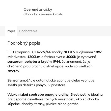
Overené značky
dlhodobo overená kvalita
Popis
Hodnotenie
Podrobný popis
LED stropnica
LCL422M/44
značky
NEDES
s výkonom
18W,
svietivosťou
1300Lm
a farbou svetla
4000K
je vybavená
senzorom
pohybu
a
krytím
IP44,
čo znamená, že je
chránená proti prachu a striekajúcej vode zo všetkých
smerov.
Senzor
umožňuje automatické zapnutie alebo vypnutie
svetla pri detekcii pohybu v priestore.
Vďaka
nízkej
spotrebe
energie
a
dlhej
životnosti
je ideálna
pre úsporné osvetlenie rôznych miestností, ako sú chodby,
kúpeľne, chodby, terasy, pivnice alebo garáže.