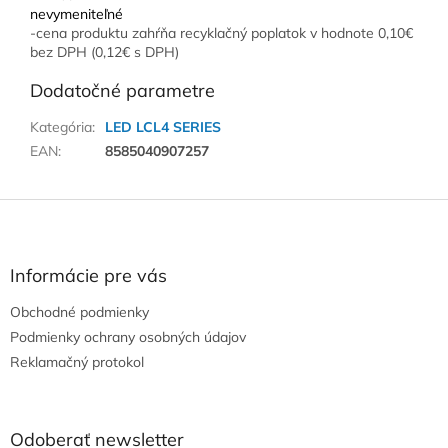
nevymeniteľné
-cena produktu zahŕňa recyklačný poplatok v hodnote 0,10€
bez DPH (0,12€ s DPH)
Dodatočné parametre
Kategória
:
LED LCL4 SERIES
EAN
:
8585040907257
Z
á
p
ä
Informácie pre vás
t
Obchodné podmienky
i
e
Podmienky ochrany osobných údajov
Reklamačný protokol
Odoberať newsletter