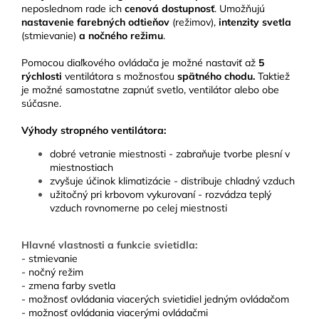
neposlednom rade ich
cenová dostupnosť
.
Umožňujú
nastavenie farebných odtieňov
(režimov),
intenzity svetla
(stmievanie)
a nočného režimu
.
Pomocou diaľkového ovládača je možné nastaviť až
5
rýchlosti
ventilátora s možnosťou
spätného chodu.
Taktiež
je možné samostatne zapnúť svetlo, ventilátor alebo obe
súčasne.
Výhody stropného ventilátora:
dobré vetranie miestnosti - zabraňuje tvorbe plesní v
miestnostiach
zvyšuje účinok klimatizácie - distribuje chladný vzduch
užitočný pri krbovom vykurovaní - rozvádza teplý
vzduch rovnomerne po celej miestnosti
Hlavné vlastnosti a funkcie svietidla:
- stmievanie
- nočný režim
- zmena farby svetla
- možnosť ovládania viacerých svietidiel jedným ovládačom
- možnosť ovládania viacerými ovládačmi