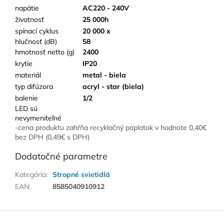
napätie
AC220 - 240V
životnosť
25 000h
spínací cyklus
20 000 x
hlučnosť (dB)
58
hmotnosť netto (g)
2400
krytie
IP20
materiál
metal - biela
typ difúzora
acryl - star (biela)
balenie
1/2
LED sú
nevymeniteľné
-cena produktu zahŕňa recyklačný poplatok v hodnote 0,40€
bez DPH (0,49€ s DPH)
Dodatočné parametre
Kategória
:
Stropné svietidlá
EAN
:
8585040910912
Z