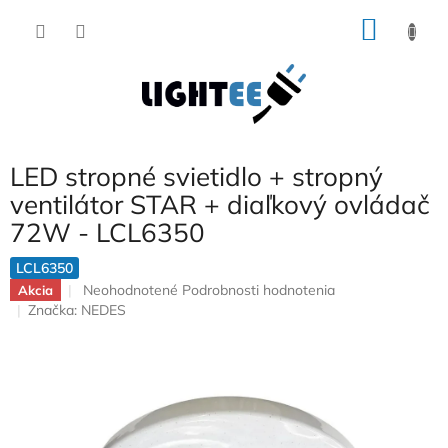
Prejsť
NÁKU
na
obsah
KOŠÍK
LED stropné svietidlo + stropný
ventilátor STAR + diaľkový ovládač
72W - LCL6350
LCL6350
Priemerné
Neohodnotené
Podrobnosti hodnotenia
Akcia
hodnotenie
Značka:
NEDES
produktu
je
0,0
z
5
hviezdičiek.