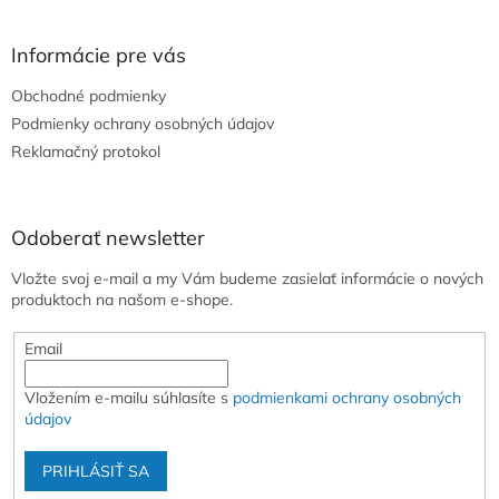
á
p
ä
Informácie pre vás
t
Obchodné podmienky
i
e
Podmienky ochrany osobných údajov
Reklamačný protokol
Odoberať newsletter
Vložte svoj e-mail a my Vám budeme zasielať informácie o nových
produktoch na našom e-shope.
Email
Vložením e-mailu súhlasíte s
podmienkami ochrany osobných
údajov
PRIHLÁSIŤ SA