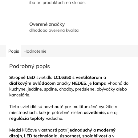
iba pri produktoch na sklade.
Overené značky
dlhodobo overená kvalita
Popis
Hodnotenie
Podrobný popis
Stropné LED
svietidlo
LCL6350
s ventilátorom
a
diaľkovým ovládačom
značky
NEDES,
je
lampa
vhodná do
kuchyne, jedálne, spálne, chodby, predsiene, obývačky alebo
kancelárie.
Tieto svietidlá sú navrhnuté pre multifunkčné využitie v
miestnostiach, kde je potrebné nielen
osvetlenie,
ale aj
regulácia teploty
vzduchu.
Medzi kľúčové vlastnosti patrí
jednoduchý
a
moderný
dizajn
,
LED technológia
,
úspornosť
,
spoľahlivosť
a v