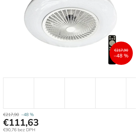
€217,90
–48 %
€217,90
–48 %
€111,63
€90,76 bez DPH
Jednotková