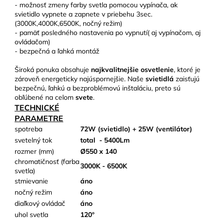
- možnosť zmeny farby svetla pomocou vypínača, ak
svietidlo vypnete a zapnete v priebehu 3sec.
(3000K,4000K,6500K, nočný režim)
- pamäť posledného nastavenia po vypnutí( aj vypínačom, aj
ovládačom)
- bezpečná a ľahká montáž
Široká ponuka obsahuje
najkvalitnejšie osvetlenie
, ktoré je
zároveň energeticky najúspornejšie. Naše
svietidlá
zaisťujú
bezpečnú, ľahkú a bezproblémovú inštaláciu, preto sú
obľúbené na celom
svete
.
TECHNICKÉ
PARAMETRE
spotreba
72W (svietidlo) + 25W (ventilátor)
svetelný tok
total
- 5400Lm
rozmer (mm)
Ø550 x 140
chromatičnosť (farba
3000K - 6500K
svetla)
stmievanie
áno
nočný režim
áno
diaľkový ovládač
áno
uhol svetla
120°