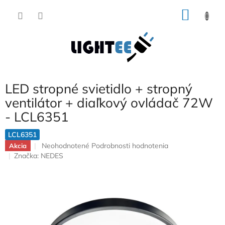
Prejsť
NÁKU
na
obsah
KOŠÍK
LED stropné svietidlo + stropný
ventilátor + diaľkový ovládač 72W
- LCL6351
LCL6351
Priemerné
Neohodnotené
Podrobnosti hodnotenia
Akcia
hodnotenie
Značka:
NEDES
produktu
je
0,0
z
5
hviezdičiek.