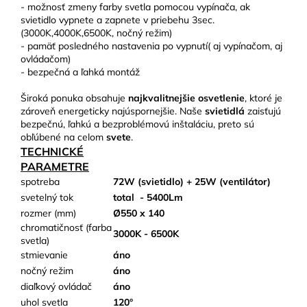
- možnosť zmeny farby svetla pomocou vypínača, ak
svietidlo vypnete a zapnete v priebehu 3sec.
(3000K,4000K,6500K, nočný režim)
- pamäť posledného nastavenia po vypnutí( aj vypínačom, aj
ovládačom)
- bezpečná a ľahká montáž
Široká ponuka obsahuje
najkvalitnejšie osvetlenie
, ktoré je
zároveň energeticky najúspornejšie. Naše
svietidlá
zaisťujú
bezpečnú, ľahkú a bezproblémovú inštaláciu, preto sú
obľúbené na celom
svete
.
TECHNICKÉ
PARAMETRE
spotreba
72W (svietidlo) + 25W (ventilátor)
svetelný tok
total
- 5400Lm
rozmer (mm)
Ø550 x 140
chromatičnosť (farba
3000K - 6500K
svetla)
stmievanie
áno
nočný režim
áno
diaľkový ovládač
áno
uhol svetla
120°