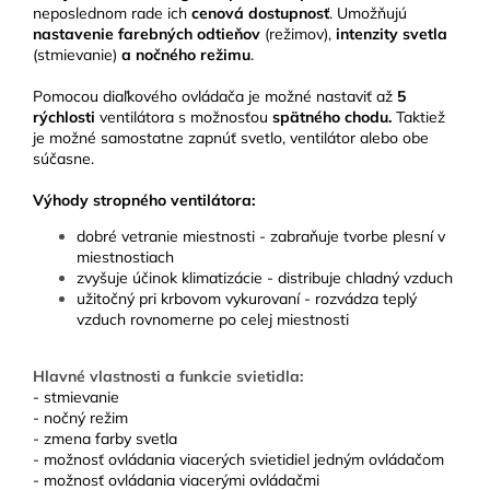
neposlednom rade ich
cenová dostupnosť
.
Umožňujú
nastavenie farebných odtieňov
(režimov),
intenzity svetla
(stmievanie)
a nočného režimu
.
Pomocou diaľkového ovládača je možné nastaviť až
5
rýchlosti
ventilátora s možnosťou
spätného chodu.
Taktiež
je možné samostatne zapnúť svetlo, ventilátor alebo obe
súčasne.
Výhody stropného ventilátora:
dobré vetranie miestnosti - zabraňuje tvorbe plesní v
miestnostiach
zvyšuje účinok klimatizácie - distribuje chladný vzduch
užitočný pri krbovom vykurovaní - rozvádza teplý
vzduch rovnomerne po celej miestnosti
Hlavné vlastnosti a funkcie svietidla:
- stmievanie
- nočný režim
- zmena farby svetla
- možnosť ovládania viacerých svietidiel jedným ovládačom
- možnosť ovládania viacerými ovládačmi