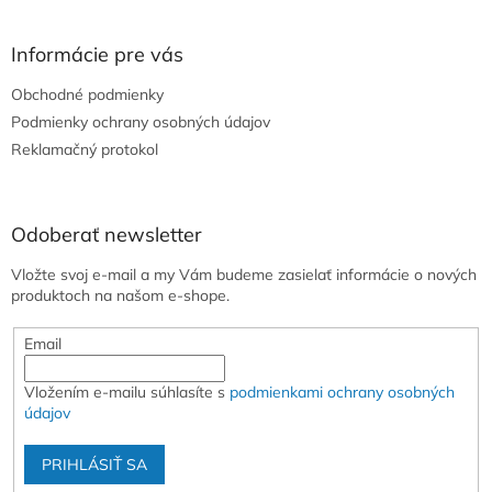
á
p
ä
Informácie pre vás
t
Obchodné podmienky
i
e
Podmienky ochrany osobných údajov
Reklamačný protokol
Odoberať newsletter
Vložte svoj e-mail a my Vám budeme zasielať informácie o nových
produktoch na našom e-shope.
Email
Vložením e-mailu súhlasíte s
podmienkami ochrany osobných
údajov
PRIHLÁSIŤ SA