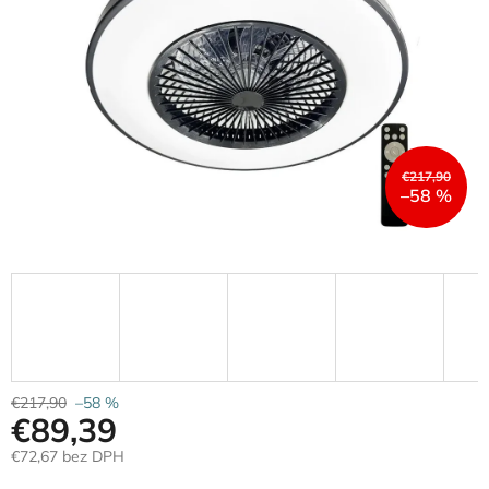
€217,90
–58 %
€217,90
–58 %
€89,39
€72,67 bez DPH
Jednotková