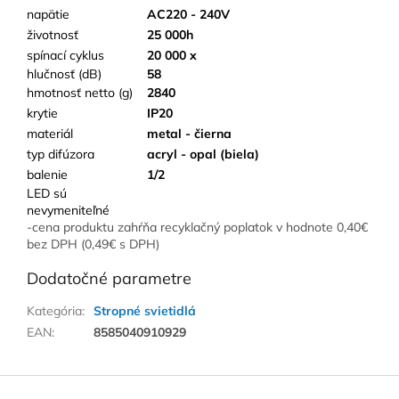
napätie
AC220 - 240V
životnosť
25 000h
spínací cyklus
20 000 x
hlučnosť (dB)
58
hmotnosť netto (g)
2840
krytie
IP20
materiál
metal - čierna
typ difúzora
acryl - opal (biela)
balenie
1/2
LED sú
nevymeniteľné
-cena produktu zahŕňa recyklačný poplatok v hodnote 0,40€
bez DPH (0,49€ s DPH)
Dodatočné parametre
Kategória
:
Stropné svietidlá
EAN
:
8585040910929
Z