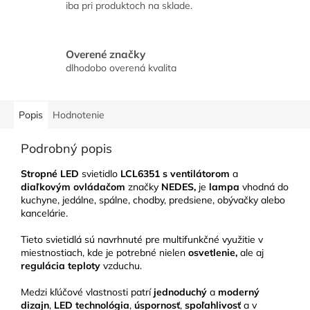
iba pri produktoch na sklade.
Overené značky
dlhodobo overená kvalita
Popis
Hodnotenie
Podrobný popis
Stropné LED
svietidlo
LCL6351
s ventilátorom
a
diaľkovým ovládačom
značky
NEDES,
je
lampa
vhodná do
kuchyne, jedálne, spálne, chodby, predsiene, obývačky alebo
kancelárie.
Tieto svietidlá sú navrhnuté pre multifunkčné využitie v
miestnostiach, kde je potrebné nielen
osvetlenie,
ale aj
regulácia teploty
vzduchu.
Medzi kľúčové vlastnosti patrí
jednoduchý
a
moderný
dizajn
,
LED technológia
,
úspornosť
,
spoľahlivosť
a v