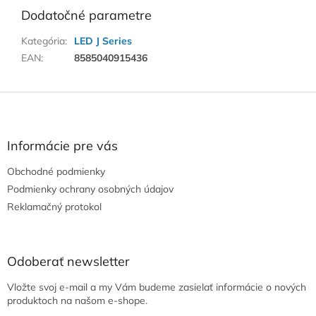
Dodatočné parametre
Kategória
:
LED J Series
EAN
:
8585040915436
Z
á
p
ä
Informácie pre vás
t
Obchodné podmienky
i
e
Podmienky ochrany osobných údajov
Reklamačný protokol
Odoberať newsletter
Vložte svoj e-mail a my Vám budeme zasielať informácie o nových
produktoch na našom e-shope.