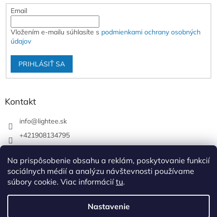
Email
Vložením e-mailu súhlasíte s
podmienkami ochrany osobných
údajov
PRIHLÁSIŤ SA
Kontakt
info
@
lightee.sk
+421908134795
lightee.sk
Na prispôsobenie obsahu a reklám, poskytovanie funkcií
lightee.sk
sociálnych médií a analýzu návštevnosti používame
súbory cookie. Viac informácií
tu
.
Vytvoril Shoptet
Nastavenie