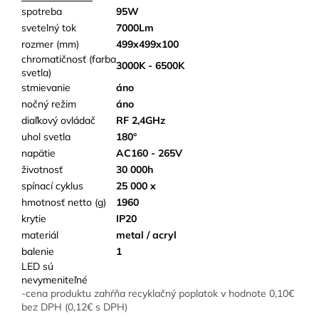
spotreba
95W
svetelný tok
7000Lm
rozmer (mm)
499x499x100
chromatičnosť (farba
3000K - 6500K
svetla)
stmievanie
áno
nočný režim
áno
diaľkový ovládač
RF 2,4GHz
uhol svetla
180°
napätie
AC160 - 265V
životnosť
30 000h
spínací cyklus
25 000 x
hmotnosť netto (g)
1960
krytie
IP20
materiál
metal / acryl
balenie
1
LED sú
nevymeniteľné
-cena produktu zahŕňa recyklačný poplatok v hodnote 0,10€
bez DPH (0,12€ s DPH)