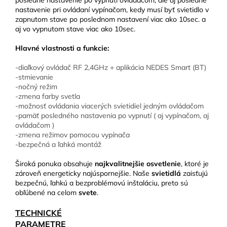
posledné nastavenie po vypnutí ovládačom, ale aj posledné
nastavenie pri ovládaní vypínačom, kedy musí byť svietidlo v
zapnutom stave po poslednom nastavení viac ako 10sec. a
aj vo vypnutom stave viac ako 10sec.
Hlavné vlastnosti a funkcie:
-diaľkový ovládač RF 2,4GHz + aplikácia NEDES Smart (BT)
-stmievanie
-nočný režim
-zmena farby svetla
-možnosť ovládania viacerých svietidiel jedným ovládačom
-pamäť posledného nastavenia po vypnutí ( aj vypínačom, aj
ovládačom )
-zmena režimov pomocou vypínača
-bezpečná a ľahká montáž
Široká ponuka obsahuje
najkvalitnejšie osvetlenie
, ktoré je
zároveň energeticky najúspornejšie. Naše
svietidlá
zaisťujú
bezpečnú, ľahkú a bezproblémovú inštaláciu, preto sú
obľúbené na celom
svete
.
TECHNICKÉ
PARAMETRE