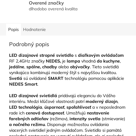
Overené značky
dlhodobo overená kvalita
Popis
Hodnotenie
Podrobný popis
LED dizajnové stropné svietidlo
s
diaľkovým ovládačom
RF 2,4GHz značky
NEDES,
je
lampa
vhodná
do kuchyne
,
jedálne
,
spálne, chodby
alebo
obývačky
. Tieto svietidlá
vynikajúco kombinujú moderný štýl s najvyššou kvalitou.
Svetlá
sú ovládané
SMART
technológiu pomocou aplikácie
NEDES Smart
.
LED
dizajnové svietidlá
pridávajú eleganciu do Vášho
interiéru. Medzi kľúčové vlastnosti patrí
moderný dizajn
,
LED technológia
,
úspornosť
,
spoľahlivosť
a v neposlednom
rade ich
cenová dostupnosť
. Umožňujú
nastavenie
farebných odtieňov
(režimov),
intenzity svetla
(stmievanie)
a nočného režimu
. Disponuje možnosťou ovládania
viacerých svietidiel jedným ovládačom. Svietidlo si pamätá