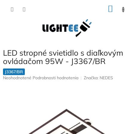
Prejsť
NÁKU
na
obsah
KOŠÍK
LED stropné svietidlo s diaľkovým
ovládačom 95W - J3367/BR
J3367/BR
Priemerné
Neohodnotené
Podrobnosti hodnotenia
Značka:
NEDES
hodnotenie
produktu
je
0,0
z
5
hviezdičiek.