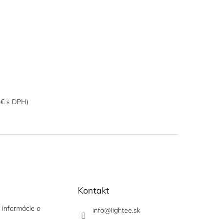
2€ s DPH)
Kontakt
 informácie o
info
@
lightee.sk