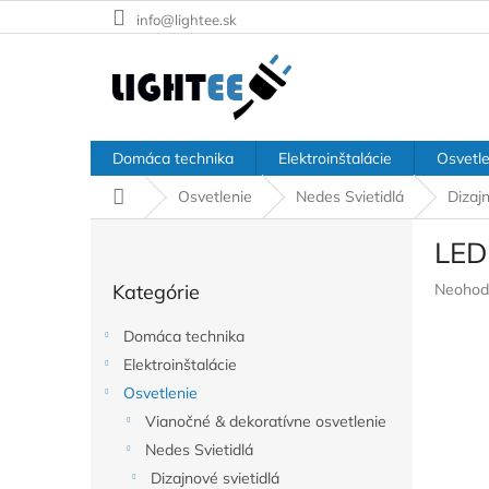
Prejsť
info@lightee.sk
na
obsah
Domáca technika
Elektroinštalácie
Osvetle
Domov
Osvetlenie
Nedes Svietidlá
Dizajn
B
LED
o
Preskočiť
č
Prieme
Kategórie
Neohod
kategórie
n
hodnote
ý
produkt
Domáca technika
p
je
Elektroinštalácie
a
0,0
z
Osvetlenie
n
5
e
Vianočné & dekoratívne osvetlenie
hviezdič
l
Nedes Svietidlá
Dizajnové svietidlá