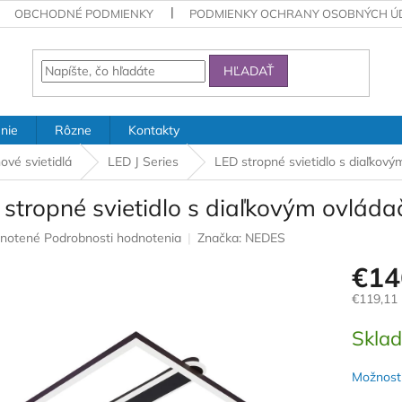
OBCHODNÉ PODMIENKY
PODMIENKY OCHRANY OSOBNÝCH Ú
HĽADAŤ
nie
Rôzne
Kontakty
ové svietidlá
LED J Series
LED stropné svietidlo s diaľko
 stropné svietidlo s diaľkovým ovlá
rné
notené
Podrobnosti hodnotenia
Značka:
NEDES
nie
€14
u
€119,11
Jednotk
Skla
cena:
iek.
Možnosti