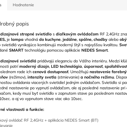
s
Hodnotenie
robný popis
dizajnové stropné svietidlo
s
diaľkovým ovládačom
RF 2,4GHz zna
ES,
je
lampa
vhodná
do kuchyne
,
jedálne
,
spálne, chodby
alebo
obý
o svietidlá vynikajúco kombinujú moderný štýl s najvyššou kvalitou.
Sve
ádané
SMART
technológiu pomocou aplikácie
NEDES Smart
.
dizajnové svietidlá
pridávajú eleganciu do Vášho interiéru. Medzi kľú
tnosti patrí
moderný dizajn
,
LED technológia
,
úspornosť
,
spoľahlivos
slednom rade ich
cenová dostupnosť
. Umožňujú
nastavenie farebný
ieňov
(režimov),
intenzity svetla
(stmievanie)
a nočného režimu
. Dispo
osťou ovládania viacerých svietidiel jedným ovládačom. Svietidlo si p
edné nastavenie po vypnutí ovládačom, ale aj posledné nastavenie pri 
načom, kedy musí byť svietidlo v zapnutom stave po poslednom nastav
10sec. a aj vo vypnutom stave viac ako 10sec.
né vlastnosti a funkcie:
ľkový ovládač RF 2,4GHz + aplikácia NEDES Smart (BT)
ievanie