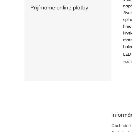
napä
Prijímame online platby
živo
spín
hmot
kryti
mate
bale
LED 
-cen
Z
á
p
ä
t
Informác
i
e
Obchodné 