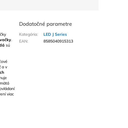
Dodatočné parametre
čky
Kategória
:
LED J Series
vačky
.
EAN
:
8585040915313
tlá
sú
čové
ť
a v
ch
nuje
amätá
ovládaní
ení viac