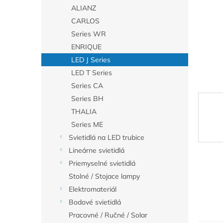
ALIANZ
CARLOS
Series WR
ENRIQUE
LED J Series
LED T Series
Series CA
Series BH
THALIA
Series ME
Svietidlá na LED trubice
Lineárne svietidlá
Priemyselné svietidlá
Stolné / Stojace lampy
Elektromateriál
Bodové svietidlá
Pracovné / Ručné / Solar