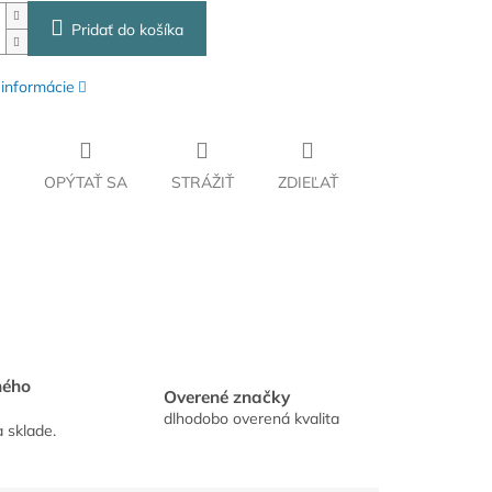
Pridať do košíka
 informácie
OPÝTAŤ SA
STRÁŽIŤ
ZDIEĽAŤ
hého
Overené značky
dlhodobo overená kvalita
a sklade.