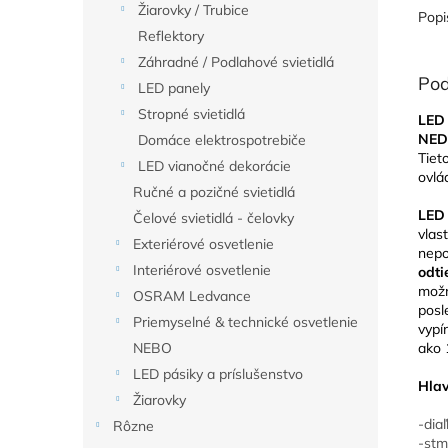
Žiarovky / Trubice
Popi
Reflektory
Záhradné / Podlahové svietidlá
Pod
LED panely
Stropné svietidlá
LED 
NED
Domáce elektrospotrebiče
Tiet
LED vianočné dekorácie
ovl
Ručné a pozičné svietidlá
LED
Čelové svietidlá - čelovky
vlas
Exteriérové osvetlenie
nepo
Interiérové osvetlenie
odt
možn
OSRAM Ledvance
posl
Priemyselné & technické osvetlenie
vypí
ako 
NEBO
LED pásiky a príslušenstvo
Hlav
Žiarovky
-dia
Rôzne
-stm