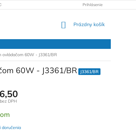
DAJOV
REKLAMAČNÝ PROTOKOL
Prihlásenie
NÁKUPNÝ
Prázdny košík
KOŠÍK
vým ovládačom 60W - J3361/BR
dačom 60W - J3361/BR
J3361/BR
6,50
 bez DPH
ová
dom
 doručenia