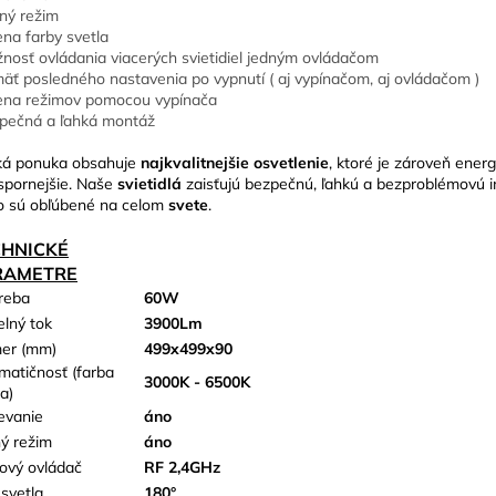
ný režim
na farby svetla
nosť ovládania viacerých svietidiel jedným ovládačom
äť posledného nastavenia po vypnutí ( aj vypínačom, aj ovládačom )
na režimov pomocou vypínača
pečná a ľahká montáž
ká ponuka obsahuje
najkvalitnejšie osvetlenie
, ktoré je zároveň energ
spornejšie. Naše
svietidlá
zaisťujú bezpečnú, ľahkú a bezproblémovú in
o sú obľúbené na celom
svete
.
CHNICKÉ
RAMETRE
reba
60W
elný tok
3900Lm
er (mm)
499x499x90
matičnosť (farba
3000K - 6500K
a)
evanie
áno
ý režim
áno
kový ovládač
RF 2,4GHz
 svetla
180°