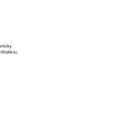
eticky
štaláciu,