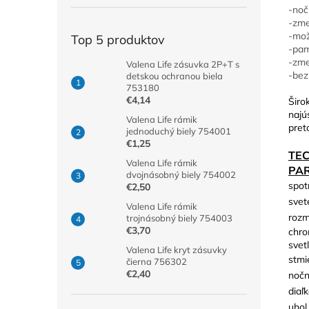
-noč
-zme
-mož
Top 5 produktov
-pam
-zme
Valena Life zásuvka 2P+T s
-bez
detskou ochranou biela
753180
€4,14
Širo
najú
Valena Life rámik
pret
jednoduchý biely 754001
€1,25
TE
Valena Life rámik
PA
dvojnásobný biely 754002
spot
€2,50
svet
Valena Life rámik
rozm
trojnásobný biely 754003
€3,70
chro
svetl
Valena Life kryt zásuvky
stmi
čierna 756302
€2,40
nočn
diaľ
uhol