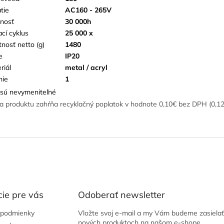
tie
AC160 - 265V
tnosť
30 000h
ací cyklus
25 000 x
nosť netto (g)
1480
e
IP20
riál
metal / acryl
nie
1
sú nevymeniteľné
a produktu zahŕňa recyklačný poplatok v hodnote 0,10€ bez DPH (0,1
ie pre vás
Odoberať newsletter
podmienky
Vložte svoj e-mail a my Vám budeme zasielať
nových produktoch na našom e-shope.