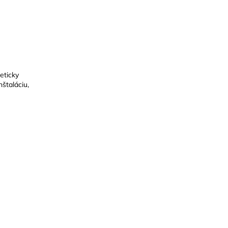
eticky
štaláciu,