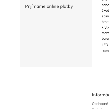
napä
Prijímame online platby
živo
spín
hmot
kryti
mate
bale
LED 
-cen
Z
á
p
ä
t
Informác
i
e
Obchodné 