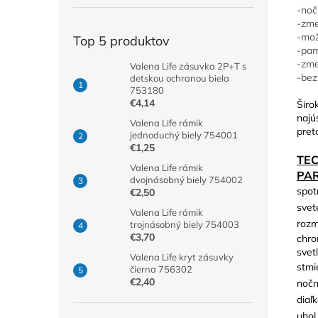
-noč
-zme
-mož
Top 5 produktov
-pam
-zme
Valena Life zásuvka 2P+T s
-bez
detskou ochranou biela
753180
€4,14
Širo
najú
Valena Life rámik
pret
jednoduchý biely 754001
€1,25
TE
Valena Life rámik
PA
dvojnásobný biely 754002
spot
€2,50
svet
Valena Life rámik
rozm
trojnásobný biely 754003
€3,70
chro
svetl
Valena Life kryt zásuvky
stmi
čierna 756302
€2,40
nočn
diaľ
uhol