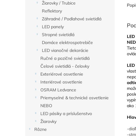
Žiarovky / Trubice
Popi
Reflektory
Záhradné / Podlahové svietidlá
Pod
LED panely
Stropné svietidlá
LED 
NED
Domáce elektrospotrebiče
Tiet
LED vianočné dekorácie
ovl
Ručné a pozičné svietidlá
LED
Čelové svietidlá - čelovky
vlas
Exteriérové osvetlenie
nepo
Interiérové osvetlenie
odt
možn
OSRAM Ledvance
posl
Priemyselné & technické osvetlenie
vypí
ako 
NEBO
LED pásiky a príslušenstvo
Hlav
Žiarovky
-dia
Rôzne
-stm