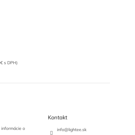
9€ s DPH)
Kontakt
 informácie o
info
@
lightee.sk