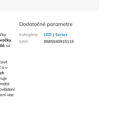
Dodatočné parametre
čky
Kategória
:
LED J Series
vačky
.
EAN
:
8585040915115
tlá
sú
čové
ť
a v
ch
nuje
amätá
ovládaní
ení viac