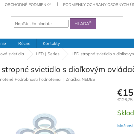
OBCHODNÉ PODMIENKY
PODMIENKY OCHRANY OSOBNÝCH Ú
HĽADAŤ
nie
Rôzne
Kontakty
ové svietidlá
LED J Series
LED stropné svietidlo s diaľko
 stropné svietidlo s diaľkovým ovl
rné
notené
Podrobnosti hodnotenia
Značka:
NEDES
nie
€15
u
€126,75
Jednotk
Skla
cena:
iek.
Možnosti