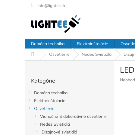
Prejsť
info@lightee.sk
na
obsah
Domáca technika
Elektroinštalácie
Osvetle
Domov
Osvetlenie
Nedes Svietidlá
Dizajn
B
LED
o
Preskočiť
č
Prieme
Kategórie
Neohod
kategórie
n
hodnote
ý
produkt
Domáca technika
p
je
Elektroinštalácie
a
0,0
z
Osvetlenie
n
5
e
Vianočné & dekoratívne osvetlenie
hviezdič
l
Nedes Svietidlá
Dizajnové svietidlá