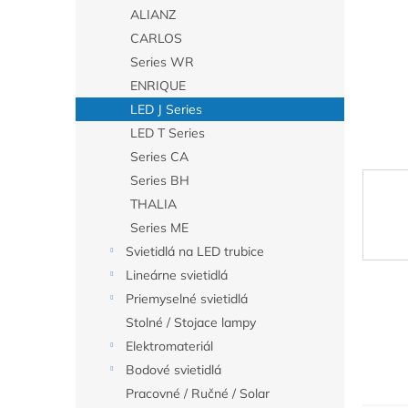
ALIANZ
CARLOS
Series WR
ENRIQUE
LED J Series
LED T Series
Series CA
Series BH
THALIA
Series ME
Svietidlá na LED trubice
Lineárne svietidlá
Priemyselné svietidlá
Stolné / Stojace lampy
Elektromateriál
Bodové svietidlá
Pracovné / Ručné / Solar