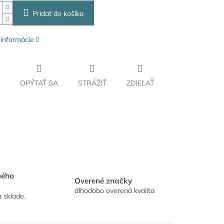
Pridať do košíka
 informácie
OPÝTAŤ SA
STRÁŽIŤ
ZDIEĽAŤ
hého
Overené značky
dlhodobo overená kvalita
a sklade.