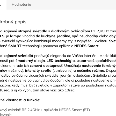
s
Hodnotenie
robný popis
dizajnové stropné svietidlo
s
diaľkovým ovládačom
RF 2,4GHz zna
ES,
je
lampa
vhodná
do kuchyne
,
jedálne
,
spálne, chodby
alebo
obý
o svietidlá vynikajúco kombinujú moderný štýl s najvyššou kvalitou.
Sve
ádané
SMART
technológiu pomocou aplikácie
NEDES Smart
.
dizajnové svietidlá
pridávajú eleganciu do Vášho interiéru. Medzi kľú
tnosti patrí
moderný dizajn
,
LED technológia
,
úspornosť
,
spoľahlivos
slednom rade ich
cenová dostupnosť
. Umožňujú
nastavenie farebný
ieňov
(režimov),
intenzity svetla
(stmievanie)
a nočného režimu
. Dispo
osťou ovládania viacerých svietidiel jedným ovládačom. Svietidlo si p
edné nastavenie po vypnutí ovládačom, ale aj posledné nastavenie pri 
načom, kedy musí byť svietidlo v zapnutom stave po poslednom nastav
10sec. a aj vo vypnutom stave viac ako 10sec.
né vlastnosti a funkcie:
ľkový ovládač RF 2,4GHz + aplikácia NEDES Smart (BT)
ievanie