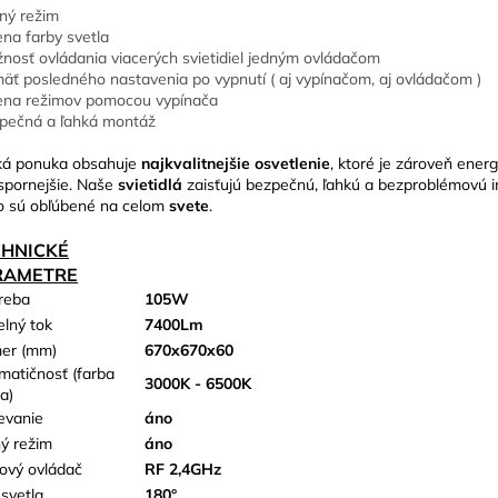
ný režim
na farby svetla
nosť ovládania viacerých svietidiel jedným ovládačom
äť posledného nastavenia po vypnutí ( aj vypínačom, aj ovládačom )
na režimov pomocou vypínača
pečná a ľahká montáž
ká ponuka obsahuje
najkvalitnejšie osvetlenie
, ktoré je zároveň energ
spornejšie. Naše
svietidlá
zaisťujú bezpečnú, ľahkú a bezproblémovú in
o sú obľúbené na celom
svete
.
CHNICKÉ
RAMETRE
reba
105W
elný tok
7400Lm
er (mm)
670x670x60
matičnosť (farba
3000K - 6500K
a)
evanie
áno
ý režim
áno
kový ovládač
RF 2,4GHz
 svetla
180°