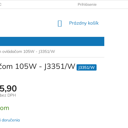
DAJOV
REKLAMAČNÝ PROTOKOL
Prihlásenie
NÁKUPNÝ
Prázdny košík
KOŠÍK
vým ovládačom 105W - J3351/W
ádačom 105W - J3351/W
J3351/W
5,90
 bez DPH
ová
dom
 doručenia