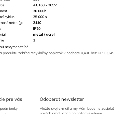
tie
AC160 - 265V
tnosť
30 000h
ací cyklus
25 000 x
nosť netto (g)
2440
e
IP20
riál
metal / acryl
nie
1
sú nevymeniteľné
a produktu zahŕňa recyklačný poplatok v hodnote 0,40€ bez DPH (0,4
ie pre vás
Odoberať newsletter
podmienky
Vložte svoj e-mail a my Vám budeme zasielať
nových produktoch na našom e-shope.